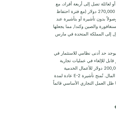
 دولار للمتقدم الفردي أو لعائلة تصل إلى أربعة أفراد، مع
25,000 دولار لكل معال إضافي. كما يتوفر خيار العقارات بدءاً من 270,000 دولار (مع فترة احتفاظ
 أشهر. وتمنح غرينادا وصولاً بدون تأشيرة أو بتأشيرة عند
نغن وسنغافورة والصين وكندا, مما يجعلها
ول إلى المملكة المتحدة في مارس
صول على الجواز الغريناداني، يأتي تقديم طلب E-2. لا يوجد حد أدنى نظامي للاستثمار في
ير قابل للإلغاء في عمليات تجارية
أمريكية فاعلة, في عام 2026 يقع الحد العملي حول 100,000-200,000 دولار للأعمال الخدمية
والامتيازات التجارية، مع توقع مبالغ أعلى للقطاعات الكثيفة لرأس المال. تُمنح تأشيرة E-2 عادة لمدة
ل العمل التجاري الأساسي قائماً