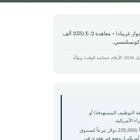
قارن بين EB-5 الأمريكي (800 ألف دولار للبطاقة الخضراء) وجواز غرينادا + معاهدة E-2 (235 ألف
تم التحقق منه بواسطة Mirabello Consultancy · روجِع في آخر تحديث: 26 أبريل 2026. الأرقام حساسة للوقت؛ ويؤكّد
منطقة التوظيف المستهدفة) أو
من 385,000 دولار أمريكي تقريباً (235,000 دولار تبرعاً لصندوق
اً في عمل تجاري أمريكي), وضع غير هجري في