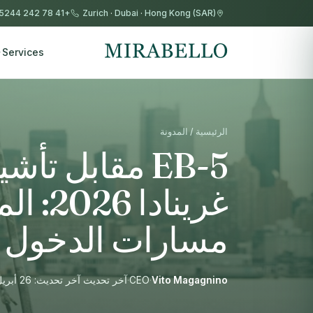
+41 78 242 5244
Zurich
·
Dubai
·
Hong Kong (SAR)
Services
الرئيسية / المدونة
غريناد
مسارات الدخول إل
Vito Magagnino
·
CEO
·
آخر تحديث آخر تحديث: 26 أبريل 2026