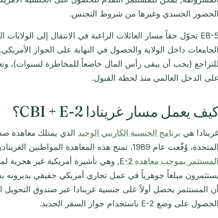
لحضور الجسدي وغيرها من شروط التجنس.
EB-5 تحوّل حقاً مسار العائلات الراغبة في الانتقال إلى الولايات 
لجامعات داخل الولاية والحصول في النهاية على الجواز الأمريكي. لك
لتراجع (يجب أن يبقى رأس المال خاضعاً للمخاطرة لسنوات)، وتع
لى الدخل العالمي منذ لحظة القبول.
يف يعمل مسار غرينادا CBI + E-2؟
رينادا هي
برنامج الجنسية الكاريبي الوحيد
الذي يمتلك معاهدة صداق
متحدة، وُقّعت عام 1989. تمنح هذه المعاهدة المواطنين الغرينادين حق الوصول إلى
لمستثمر بموجب معاهدة E-2
, وهي تأشيرة أمريكية غير هجرية لم
ستثمرون مبلغاً جوهرياً في عمل تجاري أمريكي حقيقي يديرونه بفا
لحصول على وضع E-2 باستخدام جواز السفر الجديد.