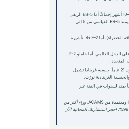
جنسية غرينادا 4-6 أشهر + تأشيرة E-2 من 2-4 أشهر ≈ 6-10 أشهر إجمالاً. أما EB-5 الريفي
فيستغرق نحو 12-24 شهراً للبطاقة الخضراء المشروطة، ويمكن أن يمتد EB-5 القياسي من 5 إلى
EB-5 نعم (5 سنوات من تاريخ البطاقة الخضراء). أما E-2 فلا, تأشيرة
يصبح حاملو EB-5 مقيمين ضريبيين أمريكيين على الدخل العالمي. أما حاملو E-2
ت المتحدة.
EB-5 يشمل الزوج/الزوجة والأبناء غير المتزوجين دون 21 عاماً. جنسية غرينادا تشمل
مون الصينيون والهنود في EB-5 تراكماً يمتد لسنوات في الفئة غير
ميرابيلو كونسلتنسي هي شركة الاستشارات السويسرية، عضو IMC ومعتمدة من ACAMS، وراء أكثر من
احجز استشارتك المجانية الآن