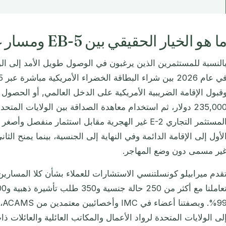
ا هو الخيار الحقيقي بين EB-5 ومسار غرينادا E-2؟
النسبة للمستثمرين الذين يرغبون في الوصول طويل الأمد إلى الول
قبول الإقامة الضريبية الأمريكية على الدخل العالمي, أو الحصول أ
235,000 دولار، ثم استخدام معاهدة الصداقة بين الولايات الم
المستثمر التجاري E-2 غير الهجرية مقابل استثمار منف
لأول إلى الإقامة الدائمة وفي النهاية إلى الجنسية، بينما يمنح الثاني
ير مسمى دون وضع المهاجر.
قدم ميرابيلو كونسلتنسي الاستشارات للعملاء بشأن كلا المسارين
9%
لى الولايات المتحدة لرواد الأعمال والمكاتب العائلية والعائلات ذا