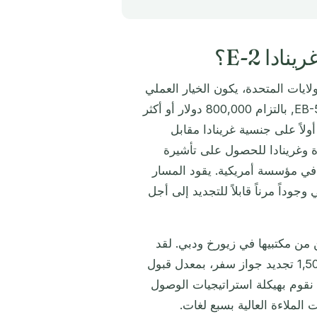
ايات المتحدة، يكون الخيار العملي
في عام 2026 بين شراء البطاقة الخضراء الأمريكية مباشرة عبر EB-5, بالتزام 800,000 دولار أو أكثر
ولاً على جنسية غرينادا مقابل
تحدة وغرينادا للحصول على تأشيرة
صل وأصغر في مؤسسة أمريكية. يقود المسار
 وجوداً مرناً قابلاً للتجديد إلى أجل
 من مكتبيها في زيورخ ودبي. لقد
تعاملنا مع أكثر من 250 حالة جنسية و350 طلب تأشيرة ذهبية و1,500 تجديد جواز سفر، بمعدل قبول
9. وبصفتنا أعضاء في IMC وأخصائيين معتمدين من ACAMS، نقوم بهيكلة استراتيجيات الوصول
ت الملاءة العالية بسبع لغات.