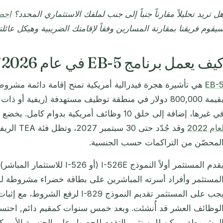
ل تريد تحليلاً مقارناً جنباً إلى جنب لملفك الاستثماري المحدد؟
احصل
يقوم فريقنا بمقارنة المسارين وفقاً لإقامتك الضريبية وهيكل عائل
يف يعمل برنامج EB-5 في عام 2026؟
EB-
هي تأشيرة هجرة فيدرالية أمريكية تمنح إقامة دائمة مشرو
ي غيرها، إضافة إلى خلق 10 وظائف أمريكية بدوام كامل. يخضع البرنامج لقانون
عام 2022
وقد جُدّد حت
لمحصّن من التراكمات حسب الجنسية.
لمستثمر وأفراد أسرته المباشرين على بطاقة خضراء مشروطة لمد
يجب على المستثمر تقديم النموذج I-829 لر
لوظائف العشر قد أُنشئت. وبعد خمس سنوات كمقيم دائم, احتسابا
لمشروطة, يمكن للمستثمر التقدم للحصول على الجنسية الأمريكي