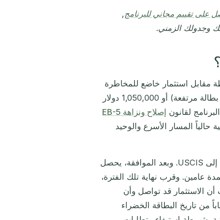
 على تقييم مجاني للبرنامج
,
تك وجدولك الزمني.
طة مقابل استثمار خاضع للمخاطرة
بقيمة 800,000 دولار في منطقة توظيف مستهدفة (ريفية أو ذات بطالة مرتفعة) أو 1,050,000 دولار
إصلاح ونزاهة EB-5
ى 30 سبتمبر 2027، وتظل فئة TEA الريفية حالياً المسار الأسرع والوحيد
يقدم المستثمر أولاً النموذج I-526E (أو I-526 للاستثمار المباشر) إلى USCIS. وبعد الموافقة، يحصل
ة عامين. وقرب نهاية تلك الفترة،
فع الشروط، مع إثبات أن الاستثمار قد تواصل وأن
ً من تاريخ البطاقة الخضراء
ة، شريطة استيفاء متطلبات