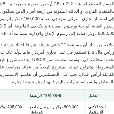
800, دولار إضافة إلى رسوم الإيداع والإدارة، بينما يبدأ EB-5 خارج TEA من 1,050,000 دولار.
تحت المخاطر في مؤسسة معتمدة من
لمشروطة، وتتراوح عوائد المشروع تاريخياً من عوائد متواضعة 
لكاملة لرأس المال. يجب على المستثمرين أن يعاملوا الاستثما
المخاطر وليس استثمارات مالية, فالهدف هو نتيجة الهجرة.
العامل
EB-5 (TEA الريفية)
الحد الأدنى
800,000 دولار رأس مال خاضع
235,000 دولار NTF + ~150,000 دولار عمل أمريكي
للاستثمار
للمخاطر