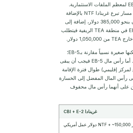
المسار المجمّع لغرينادا CBI + E-2 أرخص بصورة جوهرية من EB-5 لمعظم الملفات الاستثمارية.
فالمتقدم الفردي أو العائلة المكونة من أربعة أفراد الذين يسلكون مسار تبرع غرينادا NTF بالإضافة
إلى استثمار تجاري أمريكي نموذجي بقيمة 150,000 دولار يلتزمون بنحو 385,000 دولار، إضافة إلى
رسوم العناية الواجبة ورسوم المعالجة والتكاليف القانونية. أما EB-5 في منطقة TEA الريفية فيتطلب
والأهم من ذلك أن مساهمة NTF في غرينادا غير قابلة للاسترداد لكنها صغيرة نسبياً مقارنة بـEB-5؛
ورأس مال E-2 يُستثمر في عمل تجاري أمريكي قائم يولّد عائدات. أما رأس مال EB-5 فيجب أن يبقى
 USCIS (عادة مشروع تابع لمركز إقليمي) طوال فترة الإقامة
على رأس المال المفضل إلى الخسارة
رين على أنهما رأس مال محفوف
غرينادا CBI + E-2