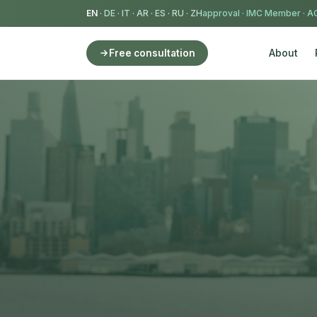
EN
·
DE
·
IT
·
AR
·
ES
·
RU
·
ZH
IMC Member
·
AC
About
Free consultation