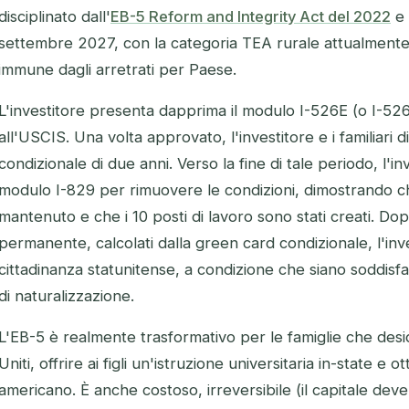
disciplinato dall'
EB-5 Reform and Integrity Act del 2022
e 
settembre 2027, con la categoria TEA rurale attualmente l
immune dagli arretrati per Paese.
L'investitore presenta dapprima il modulo I-526E (o I-526
all'USCIS. Una volta approvato, l'investitore e i familiari 
condizionale di due anni. Verso la fine di tale periodo, l'i
modulo I-829 per rimuovere le condizioni, dimostrando ch
mantenuto e che i 10 posti di lavoro sono stati creati. D
permanente, calcolati dalla green card condizionale, l'inv
cittadinanza statunitense, a condizione che siano soddisfatti
di naturalizzazione.
L'EB-5 è realmente trasformativo per le famiglie che deside
Uniti, offrire ai figli un'istruzione universitaria in-state e 
americano. È anche costoso, irreversibile (il capitale deve