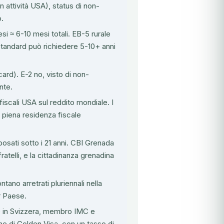
attività USA), status di non-
o.
 ≈ 6-10 mesi totali. EB-5 rurale
standard può richiedere 5-10+ anni
card). E-2 no, visto di non-
nte.
 fiscali USA sul reddito mondiale. I
a piena residenza fiscale
osati sotto i 21 anni. CBI Grenada
fratelli, e la cittadinanza grenadina
ntano arretrati pluriennali nella
r Paese.
e in Svizzera, membro IMC e
he di Golden Visa, con un tasso di