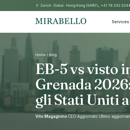
Zurich
·
Dubai
·
Hong Kong (SAR)
+41 78 242 524
Services
Home / Blog
EB-5 vs visto i
Grenada 2026: 
gli Stati Uniti
Vito Magagnino
·
CEO
·
Aggiornato Ultimo aggiornam