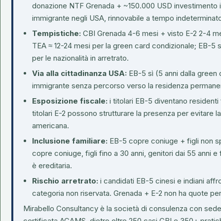
donazione NTF Grenada + ~150.000 USD investimento in 
immigrante negli USA, rinnovabile a tempo indeterminat
Tempistiche:
CBI Grenada 4-6 mesi + visto E-2 2-4 mesi
TEA ≈ 12-24 mesi per la green card condizionale; EB-5 
per le nazionalità in arretrato.
Via alla cittadinanza USA:
EB-5 sì (5 anni dalla green 
immigrante senza percorso verso la residenza permane
Esposizione fiscale:
i titolari EB-5 diventano residenti
titolari E-2 possono strutturare la presenza per evitare l
americana.
Inclusione familiare:
EB-5 copre coniuge + figli non sp
copre coniuge, figli fino a 30 anni, genitori dai 55 anni e 
è ereditaria.
Rischio arretrato:
i candidati EB-5 cinesi e indiani affro
categoria non riservata. Grenada + E-2 non ha quote pe
Mirabello Consultancy è la società di consulenza con sed
certificata ACAMS, dietro oltre 250 casi CBI e 350+ pratic