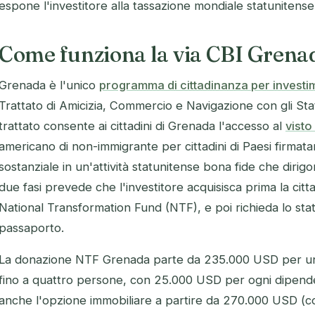
espone l'investitore alla tassazione mondiale statuniten
Come funziona la via CBI Grena
Grenada è l'unico
programma di cittadinanza per investi
Trattato di Amicizia, Commercio e Navigazione con gli Stati
trattato consente ai cittadini di Grenada l'accesso al
visto
americano di non-immigrante per cittadini di Paesi firma
sostanziale in un'attività statunitense bona fide che dirig
due fasi prevede che l'investitore acquisisca prima la citt
National Transformation Fund (NTF), e poi richieda lo stat
passaporto.
La donazione NTF Grenada parte da 235.000 USD per un r
fino a quattro persone, con 25.000 USD per ogni dipenden
anche l'opzione immobiliare a partire da 270.000 USD (con