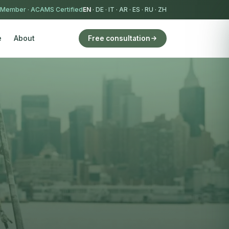
 Member
·
ACAMS Certified
EN
·
DE
·
IT
·
AR
·
ES
·
RU
·
ZH
e
About
Free consultation