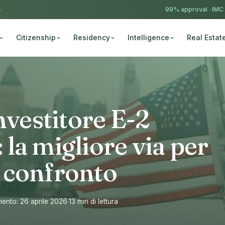
4
99% approval ·
IMC
Citizenship
Residency
Intelligence
Real Estat
nvestitore E-2
la migliore via per
 a confronto
ento: 26 aprile 2026
·
13 min di lettura