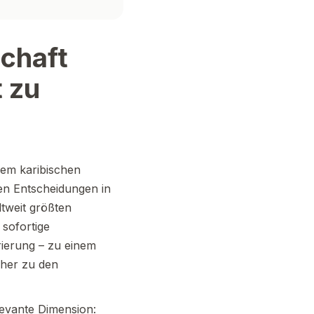
schaft
t zu
nem karibischen
ten Entscheidungen in
ltweit größten
 sofortige
rierung – zu einem
lcher zu den
levante Dimension: