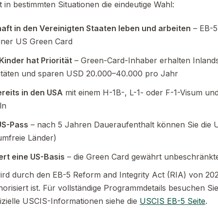
in bestimmten Situationen die eindeutige Wahl:
ft in den Vereinigten Staaten leben und arbeiten
– EB-5 
einer US Green Card
Kinder hat Priorität
– Green-Card-Inhaber erhalten Inland
sitäten und sparen USD 20.000–40.000 pro Jahr
ereits in den USA
mit einem H-1B-, L-1- oder F-1-Visum u
ln
US-Pass
– nach 5 Jahren Daueraufenthalt können Sie die 
umfreie Länder)
ert eine US-Basis
– die Green Card gewährt unbeschränkte
d durch den EB-5 Reform and Integrity Act (RIA) von 2022
risiert ist. Für vollständige Programmdetails besuchen S
fizielle USCIS-Informationen siehe die
USCIS EB-5 Seite
.