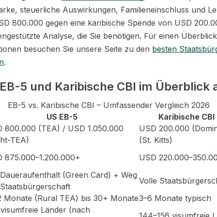
tärke, steuerliche Auswirkungen, Familieneinschluss und Leb
USD 800.000 gegen eine karibische Spende von USD 200.0
atengestützte Analyse, die Sie benötigen. Für einen Überblick
tionen besuchen Sie unsere Seite zu den
besten Staatsbür
n
.
EB-5 und Karibische CBI im Überblick 
EB-5 vs. Karibische CBI – Umfassender Vergleich 2026
US EB-5
Karibische CBI
 800.000 (TEA) / USD 1.050.000
USD 200.000 (Domin
cht-TEA)
(St. Kitts)
 875.000–1.200.000+
USD 220.000–350.0
Daueraufenthalt (Green Card) + Weg
Volle Staatsbürgersc
 Staatsbürgerschaft
2 Monate (Rural TEA) bis 30+ Monate
3–6 Monate typisch
 visumfreie Länder (nach
144–156 visumfreie 