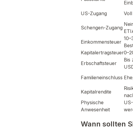
Ein
US-Zugang
Vol
Nei
Schengen-Zugang
ETI
10–
Einkommensteuer
Bes
Kapitalertragsteuer
0–2
Bis
Erbschaftsteuer
USD
Familieneinschluss
Ehe
Risi
Kapitalrendite
nac
Physische
US-
Anwesenheit
wer
Wann sollten S