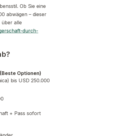
ensstil. Ob Sie eine
00 abwägen – dieser
 über alle
gerschaft-durch-
ab?
 (Beste Optionen)
ica) bis USD 250.000
00
haft + Pass sofort
Länder