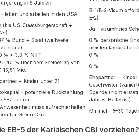
bürgerung in 5 Jahren)
B-1/B-2-Visum erford
l – leben und arbeiten in den USA
E-2)
n (bis US-Staatsbürgerschaft +
Ja – visumfreies Sc
AS)
37 % Bund + Staat (weltweite
0 % persönliche Ein
teuerung)
meisten karibischen 
0 % + 3,8 % NIIT
0 %
 zu 40 % über dem Freibetrag von
0 %
 13,61 Mio.
Ehepartner + Kinder 
partner + Kinder unter 21
Geschwister (variiert
kokapital – potenzielle Rückzahlung
Spende (nicht erstatt
h 5–7 Jahren
Jahres-Haltefrist)
Anwesenheit muss aufrechterhalten
Minimal – 5–30 Tage i
den für Green Card
ie EB-5 der Karibischen CBI vorziehen?