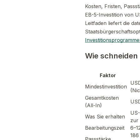
Kosten, Fristen, Passs
EB-5-Investition von 
Leitfaden liefert die d
Staatsbürgerschaftsop
Investitionsprogramme
Wie schneiden 
Faktor
USD
Mindestinvestition
(Ni
Gesamtkosten
USD
(All-In)
US-
Was Sie erhalten
zur
Bearbeitungszeit
6–1
186
Passstärke