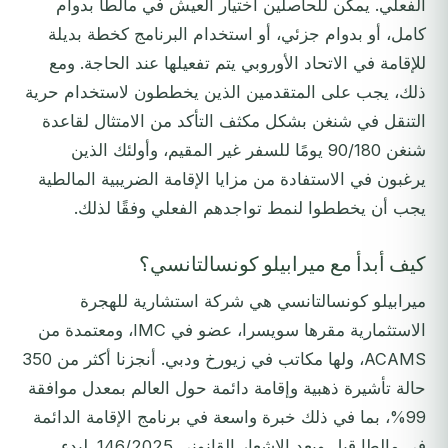
الفعلي. يمكن للحاصلين اختيار العيش في مالطا بدوام
كامل، أو بدوام جزئي، أو استخدام البرنامج كخطة بديلة
للإقامة في الاتحاد الأوروبي يتم تفعيلها عند الحاجة. ومع
ذلك، يجب على المتقدمين الذين يخططون لاستخدام حرية
التنقل في شنغن بشكل مكثف التأكد من الامتثال لقاعدة
شنغن 90/180 يومًا للسفر غير المقيم، وأولئك الذين
يرغبون في الاستفادة من مزايا الإقامة الضريبية المالطية
يجب أن يخططوا لنمط تواجدهم الفعلي وفقًا لذلك.
كيف أبدأ مع ميرابيلو كونسالتانسي؟
ميرابيلو كونسالتانسي هي شركة استشارية للهجرة
الاستثمارية مقرها سويسرا، عضو في IMC، ومعتمدة من
ACAMS، ولها مكاتب في زيورخ ودبي. أنجزنا أكثر من 350
حالة تأشيرة ذهبية وإقامة دائمة حول العالم بمعدل موافقة
99%، بما في ذلك خبرة واسعة في برنامج الإقامة الدائمة
في مالطا قبل وبعد الإشعار القانوني 146/2025. لبدء