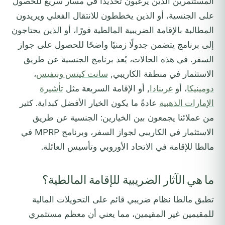
المستثمرين الذين يرغبون تحديدًا في مسار سريع للحصول
على الجنسية، أو الذين يخططون للانتقال الفعلي ويريدون
المطالبة بالإقامة الضريبية المالطية فورًا، أو الذين يحتاجون
إلى برنامج يتضمن جدولًا زمنيًا واضحًا للحصول على جواز
السفر. في هذه الحالات، يُعد برنامج الجنسية عن طريق
الاستثمار في منطقة الكاريبي,
سانت كيتس ونيفيس
،
دومينيكا
، أو
غرينادا
, أو الإقامة السريعة مثل
تأشيرة
الإمارات الذهبية
عادةً ما يكون الخيار الأفضل كبداية. كثير
من عملائنا يجمعون بين الخيارين: الجنسية عن طريق
الاستثمار في الكاريبي لجواز السفر، وبرنامج MPRP في
مالطا للإقامة في الاتحاد الأوروبي وتأسيس العائلة.
ما هي الآثار الضريبية للإقامة المالطية؟
تطبق مالطا نظام ضريبي قائم على التحويلات المالية
للمقيمين غير المقيمين، مما يعني أن معظم مستثمري