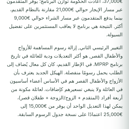
€37,000، أعادت الحكومة توازن البرنامج: يوفر المتقدمون
عبر مسار الإيجار حوالي €21,000 مقارنة بالنظام القديم،
بينما يدفع المتقدمون عبر مسار الشراء حوالي €9,000
أكثر. النتيجة هي برنامج لا يعاقب المستثمرين على تفضيل
السيولة.
التغيير الرئيسي الثاني, إزالة رسوم المساهمة للأزواج
والأطفال القصر, هو أكثر التعديلات ودية للعائلة في تاريخ
برنامج MPRP. في الإطار القديم، كان كل معال يُضاف إلى
الطلب يحمل رسومًا منفصلة. الهيكل الجديد يعترف بأن
الأزواج والأطفال القصر هم في الأساس أعضاء أساسيون
في العائلة ولا ينبغي تسعيرهم كإضافات. لعائلة مكونة من
أربعة أفراد (المتقدم + الزوج/الزوجة + طفلان قصر)،
يمكن لهذا التعديل الواحد أن يوفر من €15,000 إلى
€25,000 اعتمادًا على نسخة جدول الرسوم السابقة.