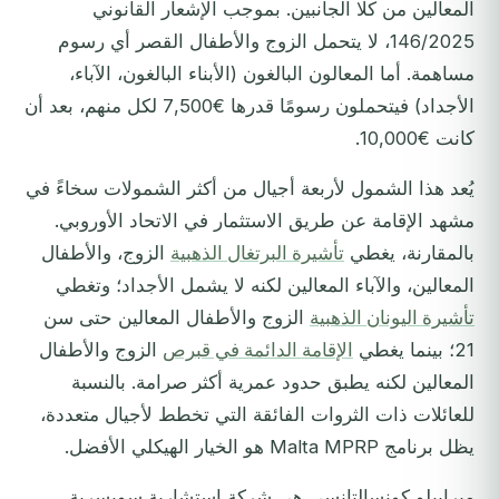
المعالين من كلا الجانبين. بموجب الإشعار القانوني
146/2025، لا يتحمل الزوج والأطفال القصر أي رسوم
مساهمة. أما المعالون البالغون (الأبناء البالغون، الآباء،
الأجداد) فيتحملون رسومًا قدرها €7,500 لكل منهم، بعد أن
كانت €10,000.
يُعد هذا الشمول لأربعة أجيال من أكثر الشمولات سخاءً في
مشهد الإقامة عن طريق الاستثمار في الاتحاد الأوروبي.
بالمقارنة، يغطي
تأشيرة البرتغال الذهبية
الزوج، والأطفال
المعالين، والآباء المعالين لكنه لا يشمل الأجداد؛ وتغطي
تأشيرة اليونان الذهبية
الزوج والأطفال المعالين حتى سن
21؛ بينما يغطي
الإقامة الدائمة في قبرص
الزوج والأطفال
المعالين لكنه يطبق حدود عمرية أكثر صرامة. بالنسبة
للعائلات ذات الثروات الفائقة التي تخطط لأجيال متعددة،
يظل برنامج Malta MPRP هو الخيار الهيكلي الأفضل.
ميرابيلو كونسالتانسي هي شركة استشارية سويسرية