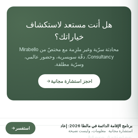
هل أنت مستعد لاستكشاف
خياراتك؟
محادثة سرّية وغير ملزِمة مع مختصّ من Mirabello
Consultancy. دقّة سويسرية، وحضور عالمي،
وسرّية مطلقة.
احجز استشارة مجانية
برنامج الإقامة الدائمة في مالطا 2026: إعاد
استفسر
استشارة مجانية · معلومات، وليست نصيحة