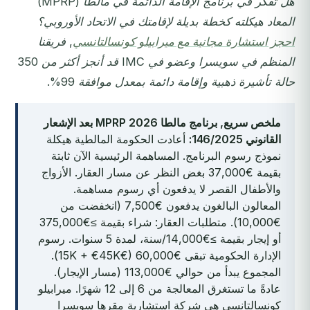
هل تفكر في برنامج الإقامة الدائمة في مالطا (MPRP)
المعاد هيكلته كخطة بديلة لإقامتك في الاتحاد الأوروبي؟
احجز استشارة مجانية مع ميرابيلو كونسالتانسي
, فريقنا
المنظم في سويسرا وعضو في IMC قد أنجز أكثر من 350
حالة تأشيرة ذهبية وإقامة دائمة بمعدل موافقة 99%.
ملخص سريع, برنامج مالطا MPRP 2026 بعد الإشعار
القانوني 146/2025:
أعادت الحكومة المالطية هيكلة
نموذج رسوم البرنامج. المساهمة الرئيسية الآن ثابتة
بقيمة €37,000 بغض النظر عن مسار العقار. الأزواج
والأطفال القصر لا يدفعون أي رسوم مساهمة.
المعالون البالغون يدفعون €7,500 (انخفضت من
€10,000). متطلبات العقار: شراء بقيمة ≥€375,000
أو إيجار بقيمة ≥€14,000/سنة، لمدة 5 سنوات. رسوم
الإدارة الحكومية تبقى €60,000 (€15K + €45K).
المجموع يبدأ من حوالي €113,000 (مسار الإيجار).
عادةً ما تستغرق المعالجة من 6 إلى 12 شهرًا. ميرابيلو
كونسالتانسي هي شركة استشارية مقرها سويسرا