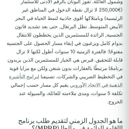
وشمول العائلة. تفوز اليونان بالرقم الأدنى للاستثمار
(€250,000 لا تزال نقطة الدخول في المناطق غير
الرئيسية) وبامتلاكها أقوى جاذبية لنمط الحياة في البحر
الأبيض المتوسط. تظل البرتغال, حتى بعد تشديد قانون
الجنسية, الرائدة للمستثمرين الذين يخططون للانتقال
بدوام كامل ويرغبون في إبقاء مسار الحصول على الجنسية
مفتوحًا؛ فالفترة الزمنية 10 سنوات أطول لكنها لا تزال
قابلة للتحقيق. قبرص هي الخيار للمستثمرين الذين يريدون
برنامجًا مرتبطًا بالعقارات بدون شنغن ولكن مع مزايا قوية
في التخطيط الضريبي والشركات. تصنيفنا
لبرامج التأشيرة
الذهبية في الاتحاد الأوروبي
يقيم كل مسار حسب إجمالي
تكلفة 5 سنوات، ومدى ملاءمته للعائلة، والسيولة عند
الخروج.
ما هو الجدول الزمني لتقديم طلب برنامج
الإقامة الدائمة في مالطا (MPRP)؟