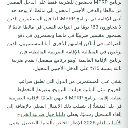
برنامج MPRP يخضعون للضريبة فقط على الدخل المصدر
من مالطا والدخل الأجنبي المحول إلى مالطا. لا يوجد حد
أدنى للإقامة في برنامج MPRP، لذا فإن المستثمرين الذين
لا يتجاوزون 183 يومًا من التواجد الفعلي في مالطا عادةً لا
يصبحون مقيمين ضريبيًا في مالطا ويستمرون في دفع
الضرائب في أماكن إقامتهم الأخرى. أما المستثمرون الذين
يرغبون في المطالبة بالإقامة الضريبية المالطية، فإن
برنامج الإقامة العالمية (وهو برنامج منفصل) يقدم ضريبة
ثابتة بنسبة 15% على الدخل الأجنبي المحول.
ينبغي على المستثمرين من الدول التي تطبق ضرائب
الخروج, مثل ألمانيا، هولندا، النرويج، وغيرها, التخطيط
بعناية. إقامة برنامج MPRP لا تنهي تلقائيًا الإقامة الضريبية
في بلد المنشأ؛ إذ يتطلب ذلك الانتقال الفعلي بالإضافة إلى
إلغاء التسجيل رسميًا. يغطي
دليلنا حول ضريبة الخروج
الألمانية لعام 2026
الإطار الخاص بألمانيا بالتفصيل. يعمل