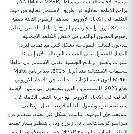
برنامج الإقامة الدائمة في مالطا (Malta MPRP) كأكثر
برامج الإقامة العائلية عن طريق الاستثمار فعالية من حيث
التكلفة في الاتحاد الأوروبي. تساهم الرسوم الثابتة بقيمة
37,000 يورو، وإلغاء رسوم الزوج والطفل القاصر، وتقليل
رسوم المعالين البالغين في خفض التكلفة الإجمالية
للدخول للعائلة النموذجية بشكل كبير. مع تمديد فترة
التأهيل للحصول على الجنسية البرتغالية الآن إلى 10
سنوات وتعليق برنامج الجنسية مقابل الاستثمار في مالطا
للخدمات الاستثنائية منذ أبريل 2025، يعد برنامج Malta
MPRP أقوى قيمة للإقامة الخالصة في الاتحاد الأوروبي
لعام 2026. للمستثمرين الذين يتطلعون إلى تأمين الإقامة
الدائمة في الاتحاد الأوروبي مع حرية التنقل الكاملة في
منطقة شنغن، وشمول العائلة لأربعة أجيال، وتكاليف
متوقعة، فإن التوقيت مناسب بشكل غير معتاد. ستقوم فرق
ميرابيلو كونسالتانسي في زيورخ ودبي بتنظيم مسار تقديم
الطلب المناسب لبرنامج MPRP حسب وضعكم ومقارنته