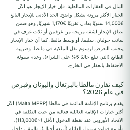
المال في العقارات المالطية، فإن خيار الإيجار هو الآن
الخيار الأكثر مرونة بشكل واضح. الحد الأدنى للإيجار البالغ
€14,000 سنويًا يعادل تقريبًا €1,170 شهريًا, وهو ضمن
نطاق الإيجار لشقة مريحة من غرفتين أو ثلاث غرف في
سانت جوليان، سليما، أو وسط مالطا. كما أن خيار الإيجار
يتجنب التعرض لرسوم نقل الملكية في مالطا، وضريبة
الطابع (التي تبلغ حاليًا 5% على الشراء)، وعدم سيولة
الاحتفاظ بالعقار في الخارج.
كيف تقارن مالطا بالبرتغال واليونان وقبرص
في عام 2026؟
يقدم برنامج الإقامة الدائمة في مالطا (Malta MPRP) الآن
أكثر خيارات الإقامة العائلية فعالية من حيث التكلفة في
الاتحاد الأوروبي عند نقطة الدخول الأقل (~€113,000)،
وأوسع قواعد شمول العائلة (أربعة أجيال)، والتنقل داخل