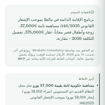
الجواب الموجز
برنامج الإقامة الدائمة في مالطا بموجب الإشعار
القانوني 146/2025: مساهمة ثابتة €37,000،
زوجة وأطفال قصر مجاناً، عقار €375,000. تفصيل
التكلفة 2026 + مقارنة.
تم التحقق منه بواسطة Mirabello Consultancy · روجِع في آخر
تحديث: 13 مايو 2026. الأرقام حساسة للوقت؛ ويؤكّد مختصّ
تفاصيل حالتك. البيانات القابلة للقراءة الآلية متاحة عبر
MCP
.
أبرز النقاط
مساهمة حكومية ثابتة بقيمة 37,000 يورو
تحل محل
النظام القديم ذي المستويين (شراء 28,000 يورو /
إيجار 58,000 يورو) بموجب الإشعار القانوني
146/2025.