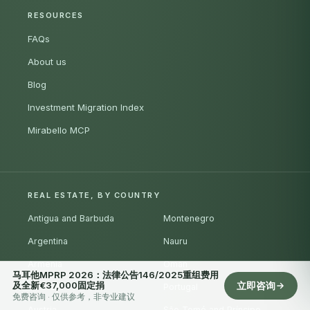
RESOURCES
FAQs
About us
Blog
Investment Migration Index
Mirabello MCP
REAL ESTATE, BY COUNTRY
Antigua and Barbuda
Montenegro
Argentina
Nauru
Armenia
Oman
马耳他MPRP 2026：法律公告146/2025重组费用
及全新€37,000固定捐
立即咨询
Australia
Portugal
免费咨询 · 仅供参考，非专业建议
Austria
São Tomé and Príncipe