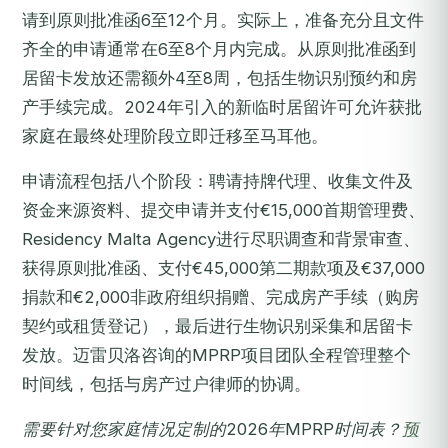
请到原则批准函6至12个月。实际上，准备充分且文件
齐全的申请通常在6至8个月内完成。从原则批准函到
居留卡发放还需额外4至8周，包括生物识别预约和房
产手续完成。2024年引入的新临时居留许可允许获批
家庭在最终处理阶段立即迁移至马耳他。
申请流程包括八个阶段：聘请持牌代理、收集文件及
资金来源资料、提交申请并支付€15,000首期管理费、
Residency Malta Agency进行尽职调查和背景审查、
获得原则批准函、支付€45,000第二期款项及€37,000
捐款和€2,000非政府组织捐赠、完成房产手续（购房
契约或租赁登记），最后进行生物识别采集和居留卡
发放。迈雷贝洛咨询的MPRP项目团队全程管理整个
时间线，包括与房产过户律师的协调。
需要针对您家庭情况定制的2026年MPRP时间表？
预