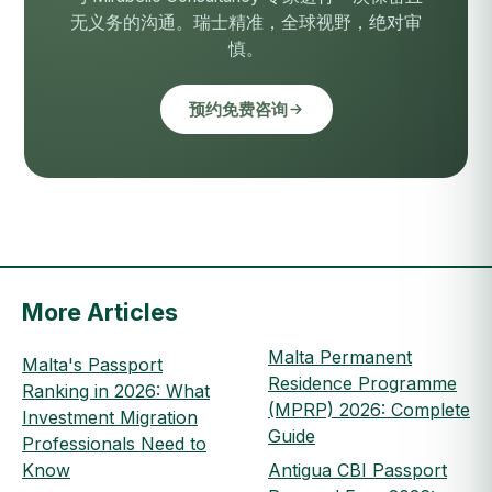
无义务的沟通。瑞士精准，全球视野，绝对审
慎。
预约免费咨询
More Articles
Malta Permanent
Malta's Passport
Residence Programme
Ranking in 2026: What
(MPRP) 2026: Complete
Investment Migration
Guide
Professionals Need to
Know
Antigua CBI Passport