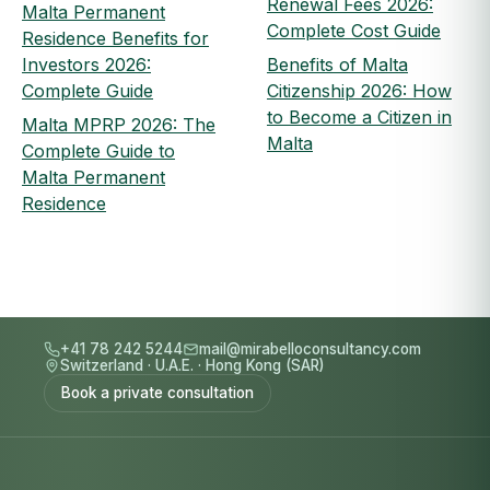
Renewal Fees 2026:
Malta Permanent
Complete Cost Guide
Residence Benefits for
Investors 2026:
Benefits of Malta
Complete Guide
Citizenship 2026: How
to Become a Citizen in
Malta MPRP 2026: The
Malta
Complete Guide to
Malta Permanent
Residence
+41 78 242 5244
mail@mirabelloconsultancy.com
Switzerland
·
U.A.E.
·
Hong Kong (SAR)
Book a private consultation