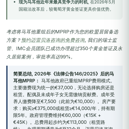
现为马耳他近年来最具竞争力的时机
, 在2026年5月
国籍法改革后，较葡萄牙黄金签证更具价值优势。
考虑将马耳他重组后的MPRP作为您的欧盟居留备选
方案？
预约迈雷贝洛咨询的免费咨询
, 我们的瑞士监
管、IMC会员团队已成功办理超过350个黄金签证及永
久居留案例，审批率高达99%。
简要总结, 2026年《法律公告146/2025》后的马
耳他MPRP：
马耳他政府已重组MPRP费用模式。
主要缴费现为统一的€37,000，无论选择购房还是
租赁。配偶及未成年子女无需缴纳贡献费。成年受
养人缴费降至€7,500（此前为€10,000）。房产要
求：购买≥€375,000或租赁≥€14,000/年，持有期
限5年。政府管理费维持€60,000（€15K +
€45K）。总费用起步约为€113,000（租赁路