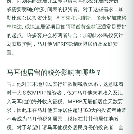
份、计划实际迁居并立即申请马耳他税务居民身份，
或需要明确护照时间表的投资者。对于这些需求，加
勒比海公民投资计划,
圣基茨和尼维斯
、
多米尼加
或
格
林纳达
, 或快速居留项目如
阿联酋黄金签证
通常是更好
的起点。许多客户会将两者结合：加勒比公民投资计
划获取护照，马耳他MPRP实现欧盟居留及家庭安
置。
马耳他居留的税务影响有哪些？
马耳他对非本地居民实行汇款制税收体系，这意味着
对于大多数MPRP投资者，仅对马耳他来源收入及汇
入马耳他的海外收入征税。MPRP无最低居住天数要
求，因此未在马耳他实际居住超过183天的投资者通常
不会成为马耳他税务居民，继续在其其他居住地缴
税。对于希望申请马耳他税务居民身份的投资者，全