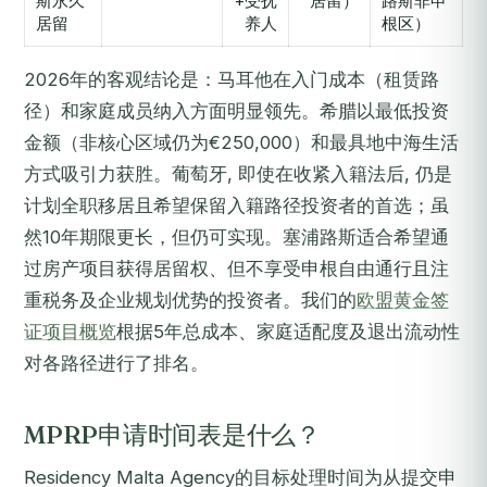
斯永久
+受抚
居留）
路斯非申
居留
养人
根区）
2026年的客观结论是：马耳他在入门成本（租赁路
径）和家庭成员纳入方面明显领先。希腊以最低投资
金额（非核心区域仍为€250,000）和最具地中海生活
方式吸引力获胜。葡萄牙, 即使在收紧入籍法后, 仍是
计划全职移居且希望保留入籍路径投资者的首选；虽
然10年期限更长，但仍可实现。塞浦路斯适合希望通
过房产项目获得居留权、但不享受申根自由通行且注
重税务及企业规划优势的投资者。我们的
欧盟黄金签
证项目概览
根据5年总成本、家庭适配度及退出流动性
对各路径进行了排名。
MPRP申请时间表是什么？
Residency Malta Agency的目标处理时间为从提交申