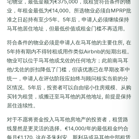
宅物业，最低金额为€375,000，或租赁符合条件的物
业，年租金最低为€14,000。所选物业必须自MPRP批
准之日起持有至少5年。5年后，申请人必须继续保持
马耳他居住地址，但最低价值或租金门槛不再适用。
符合条件的物业必须是申请人在马耳他的主要住所, 在
5年持有期内不得转租或用作类似Airbnb的短期出租。
物业可以位于马耳他或戈佐的任何地方；此前南马耳
他/戈佐的折扣降低了门槛，但该优惠已在早期改革中
统一，申请人在评估阶段应始终与顾问核实当前的分
区情况。5年后，投资者可以自由缩小住房规模、从购
买转为租赁，或搬迁至马耳他的其他地址, 前提是保持
居住连续性。
对于不愿将资金投入马耳他房地产的投资者，租赁路
线显然是更灵活的选择。€14,000/年的最低租金约合
每月€1,170, 这在圣朱利安、斯利马或马耳他中部租赁