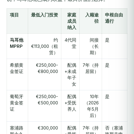
项目
最低入门投资
家庭
入籍途
申根自由
成员
径
通行
纳入
马耳他
约
4代同
间接
是
MPRP
€113,000（租
堂
（长
赁）
期）
希腊黄
€250,000-
配偶
7年（持
是
金签证
€800,000
+未成
居留）
年子
女
葡萄牙
€250,000-
配偶
10年
是
黄金签
€500,000
+受抚
（2026
证
养人
年5月
后）
塞浦路
€300,000
配偶
7年（持
否（塞浦