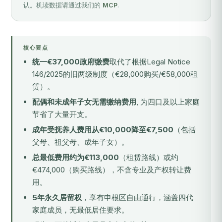
认。机读数据请通过我们的
MCP
.
核心要点
统一€37,000政府缴费
取代了根据Legal Notice
146/2025的旧两级制度（€28,000购买/€58,000租
赁）。
配偶和未成年子女无需缴纳费用
, 为四口及以上家庭
节省了大量开支。
成年受抚养人费用从€10,000降至€7,500
（包括
父母、祖父母、成年子女）。
总最低费用约为€113,000
（租赁路线）或约
€474,000（购买路线），不含专业及产权转让费
用。
5年永久居留权
，享有申根区自由通行，涵盖四代
家庭成员，无最低居住要求。