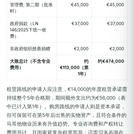
管理费, 第二期（批准
€45,000
€45,000
时）
政府捐款（LN
€37,000
€37,000
146/2025下统一收
费）
非政府组织慈善捐赠
€2,000
€2,000
大致总计（不含专业
约
约€474,000
费用）
€113,000（第
1年）
租赁路线的申请人应注意，€14,000的年度租赁承诺需
持续整个5年合格期，期间额外支出约为€56,000（表
中已计入第1年）。购房路线的申请人则是资本承诺，
但可保留可在第5年后出售的实物资产，且符合条件的
马耳他物业历来有升值趋势。专业咨询费和产权转让
费用另计，且因家庭复杂程度而异；迈雷贝洛咨询在