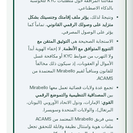
مقالتنا المرافقة حول
متطلبات KYC للحوسبة
بالذكاء الاصطناعي
.
ونتيجةً لذلك،
يؤثر ملف إقامتك وجنسيتك بشكل
متزايد على وصولك الرقمي القانوني
، تماماً كما
يؤثر على الوصول المصرفي.
الاستجابة الصحيحة هي
التوثيق المتقن مع
التنويع المتوافق مع الأنظمة
, لا إخفاء الهوية أبداً
ولا التهرب من ضوابط KYC أو مكافحة غسل
الأموال أو العقوبات، إذ سيكون ذلك مخالفاً
للقانون ومنافياً لقيم Mirabello المعتمدة من
ACAMS.
تجمع عدة ولايات قضائية تعمل معها Mirabello
بين
المصداقية التنظيمية والتموضع الرقمي
القوي
: الإمارات، ودول الاتحاد الأوروبي (اليونان،
البرتغال)، والولايات المتحدة وسويسرا.
يبني فريق Mirabello المعتمد من ACAMS
ملفات هوية وامتثال نظيفة وقابلة للتحقق تجعل