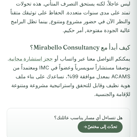
ليس عاجلاً، لكنه يستحق التصرف المتأني. هذه تحولات
تمتد على مدى سنوات متعددة. الحفاظ على توثيقك متقناً
والنظر الآن في حضور مشروع ومتنوع, بينما تظل البرامج
عالية الجودة مفتوحة, أمر حكيم.
كيف أبدأ مع Mirabello Consultancy؟
يمكنكم التواصل معنا عبر واتساب أو
حجز استشارة مجانية
.
بوصفنا مستشاراً سويسرياً وعضواً في IMC ومعتمداً من
ACAMS بمعدل موافقة 99%، نساعدك على بناء ملف
هوية نظيف وقابل للتحقق واستراتيجية مشروعة ومتنوعة
للإقامة والجنسية.
هل تتساءل أي مسار يناسب عائلتك؟
تحدّث إلى مختصّ