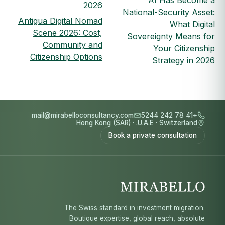
AI Has Become a
2026
National-Security Asset:
Antigua Digital Nomad
What Digital
Scene 2026: Cost,
Sovereignty Means for
Community and
Your Citizenship
Citizenship Options
Strategy in 2026
mail@mirabelloconsultancy.com
+41 78 242 5244
Hong Kong (SAR)
·
U.A.E.
·
Switzerland
Book a private consultation
The Swiss standard in investment migration.
Boutique expertise, global reach, absolute