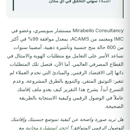
العملاء
سهلي التحقق في أي مكان
.
Mirabello Consultancy مستشار سويسري، وعضو في
IMC ومعتمد من ACAMS، بمعدل موافقة 99% في أكثر
من 600 حالة منح جنسية وتأشيرة ذهبية. أمضينا سنوات
نساعد الأسر على التعامل مع متطلبات الهوية والامتثال في
القطاع المصرفي العالمي. أما الآن، فتصل تلك المتطلبات
ذاتها إلى الاقتصاد الرقمي, والمبادئ التي تخدم العملاء لم
تتغير: التوثيق المتقن، والتنويع بالطرق المشروعة، وعدم
التسرع أبداً. يشرح هذا التقرير كيف يغدو ملف إقامتك
عاملاً في الوصول الرقمي وكيفية الاستجابة بالطريقة
الصحيحة.
هل تريد صورة واضحة عن كيفية تموضع جنسيتك وإقامتك
للوصول الرقمي المتوافق؟
احجز استشارة مجانية
مع