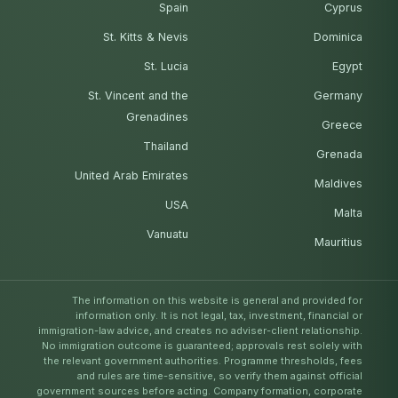
Spain
Cyprus
St. Kitts & Nevis
Dominica
St. Lucia
Egypt
St. Vincent and the
Germany
Grenadines
Greece
Thailand
Grenada
United Arab Emirates
Maldives
USA
Malta
Vanuatu
Mauritius
The information on this website is general and provided for
information only. It is not legal, tax, investment, financial or
immigration-law advice, and creates no adviser-client relationship.
No immigration outcome is guaranteed; approvals rest solely with
the relevant government authorities. Programme thresholds, fees
and rules are time-sensitive, so verify them against official
government sources before acting. Company formation, corporate