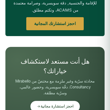
للإقامة والجنسية, دقة سويسرية، وصرامة معتمدة
من ACAMS، وتكتم مطلق.
احجز استشارتك المجانية
هل أنت مستعد لاستكشاف
خياراتك؟
محادثة سرّية وغير ملزِمة مع مختصّ من Mirabello
Consultancy. دقّة سويسرية، وحضور عالمي،
وسرّية مطلقة.
احجز استشارة مجانية