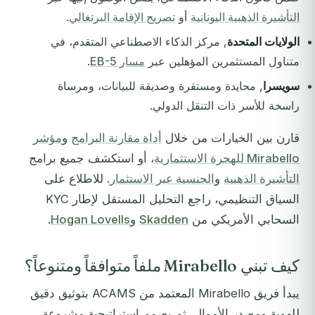
التأشيرة الذهبية اليونانية
أو
تصريح الإقامة البرتغالي
.
الولايات المتحدة
, مركز الذكاء الاصطناعي المتقدم، في
متناول المستثمرين المؤهلين عبر
مسار EB-5
.
سويسرا
, محايدة ومستقرة وصديقة للبيانات، ومرساة
راسخة للأسر ذات التنقل الدولي.
قارن بين الخيارات من خلال
أداة مقارنة البرامج
و
مؤشر
Mirabello للهجرة الاستثمارية
، أو استكشف جميع برامج
التأشيرة الذهبية
و
الجنسية عبر الاستثمار
. للاطلاع على
السياق التنظيمي، راجع التحليل المستقل لإطار KYC
السحابي الأمريكي من
Skadden
و
Hogan Lovells
.
كيف تبني Mirabello ملفاً متوافقاً ومتنوعاً؟
يبدأ فريق Mirabello المعتمد من ACAMS بتوثيق دقيق
للهوية ومصدر الأموال، ثم يصمم استراتيجية مشروعة