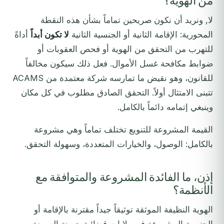
من الهوية؟
لا, ونريد أن نكون صريحين تماماً بشأن هذه النقطة
المحورية: الإقامة الثانية أو الجنسية الثانية
لا تكون أبداً
أداةً
للتهرب من التحقق من الهوية أو فحص العقوبات أو
ضوابط مكافحة غسل الأموال. فعل ذلك سيكون مخالفاً
للقانون، وهو نقيض ما تمارسه شركة معتمدة من ACAMS
تتبنى الامتثال أولاً. التحقق الصادق مطلوب في كل مكان
وينبغي إتمامه دائماً بالكامل.
القيمة المشروعة للتنويع تختلف تماماً وهي مشروعة
بالكامل: الوصول، والخيارات المتعددة، وسهولة التحقق.
إذن، ما الفائدة المشروعة والمتوافقة مع
الأنظمة؟
الهوية النظيفة الموثقة توثيقاً جيداً مقترنة بالإقامة أو
الجنسية المشروعة في ولايات قضائية حسنة السمعة