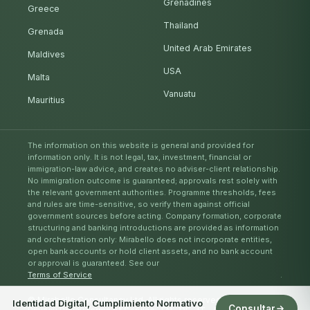
Grenadines
Greece
Thailand
Grenada
United Arab Emirates
Maldives
USA
Malta
Vanuatu
Mauritius
The information on this website is general and provided for
information only. It is not legal, tax, investment, financial or
immigration-law advice, and creates no adviser-client relationship.
No immigration outcome is guaranteed; approvals rest solely with
the relevant government authorities. Programme thresholds, fees
and rules are time-sensitive, so verify them against official
government sources before acting. Company formation, corporate
structuring and banking introductions are provided as information
and orchestration only: Mirabello does not incorporate entities,
open bank accounts or hold client assets, and no bank account
or approval is guaranteed. See our
Terms of Service
.
© Mirabello Consultancy Ltd. All rights reserved. 2026
Identidad Digital, Cumplimiento Normativo
Consultar