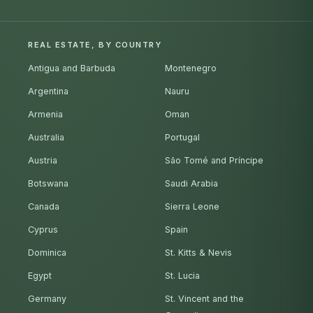
REAL ESTATE, BY COUNTRY
Antigua and Barbuda
Montenegro
Argentina
Nauru
Armenia
Oman
Australia
Portugal
Austria
São Tomé and Príncipe
Botswana
Saudi Arabia
Canada
Sierra Leone
Cyprus
Spain
Dominica
St. Kitts & Nevis
Egypt
St. Lucia
Germany
St. Vincent and the