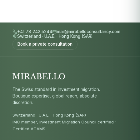
+41 78 242 5244
mail@mirabelloconsultancy.com
Switzerland
·
U.A.E.
·
Hong Kong (SAR)
Book a private consultation
The Swiss standard in investment migration.
Boutique expertise, global reach, absolute
discretion.
Switzerland · U.A.E. · Hong Kong (SAR)
IMC member, Investment Migration Council certified
·
Certified ACAMS