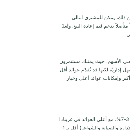
من ذلك، يمكن للمشتري التالي
صلاً يدعم قيم إعادة البيع. وتُعدّ
ي.
ة على الأسهم، حيث يمتلك مستثمرون
إدارةً، لكنها قد تُقدّم عوائد أقل
أكبر وإمكانات عوائد أعلى وخيار
تتراوح العوائد الإجمالية على عقارات الجنسية الكاريبية عموماً بين 3-7%، مع أعلى العوائد في غرينادا
وأنتيغوا حيث الطلب السياحي الأقوى. صافي العوائد (بعد رسوم الإدارة والصيانة والشواغر) أقل بـ 1-