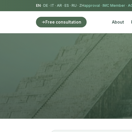
EN
·
DE
·
IT
·
AR
·
ES
·
RU
·
ZH
IMC Member
·
AC
About
Free consultation