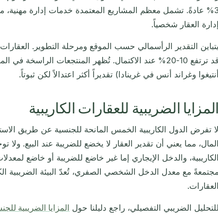
3% عادةً. تشمل معظم المشاريع المعتمدة خدمات إدارة مهنية، مما
دارة العقار شخصياً.
تباين التقدير الرأسمالي حسب الموقع ومرحلة التطوير. العقارات 
قد ترتفع 10-20% عند الاكتمال. تُظهر المنتجعات الراسخة ف
نتيغوا وغراند أنس في غرينادا) تقديراً أكثر اعتدالاً لكن ثبوتاً.
لمزايا الضريبية للعقارات الكاريبية
ا تفرض الدول الكاريبية الخمس المانحة للجنسية عن طريق الاست
لمال، مما يعني أن تقدير العقار لا يخضع للضريبة عند البيع. ولا 
لكاريبية، والدخل الإيجاري إما غير خاضع للضريبة أو خاضع لمعدل
جتمعةً مع معدل الدخل الشخصي الصفري، تُعدّ البيئة الضريبية الكا
لعقارات.
لتحليل الضريبي التفصيلي، راجع دليلنا حول
المزايا الضريبية للجنس