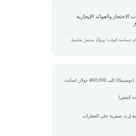
 للاستثمار وفترات الاحتجاز والعوائد الإيجارية
بواسطة Mirabello Consultancy · روجِع في مارس 2026. الأرقام حساسة للوقت؛ ويؤكّد مختصّ تفاصيل
تبدأ الجنسية الكاريبية عن طريق الاستثمار العقاري من 200,000 دولار (دومينيكا) إلى 400,000 دولار (سانت
بة إرث صفرية على العقارات