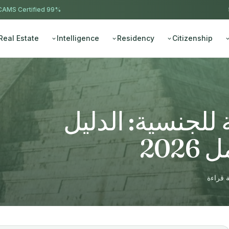
AMS Certified
99% approval ·
Real Estate
Intelligence
Residency
Citizenship
 للجنسية: الدليل
202