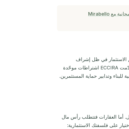
احجز استشارة مجانية مع Mirabello
(هيئة الكاريبي الشرقية للاستثمار والشؤون التنظيمية). قدّمت ECCIRA اشتراطات موحّدة
 للبناء وتدابير حماية المستثمرين.
إنفاق أقل. أما العقارات فتتطلب رأس مال
 الاختيار على فلسفتك الاستثمارية: