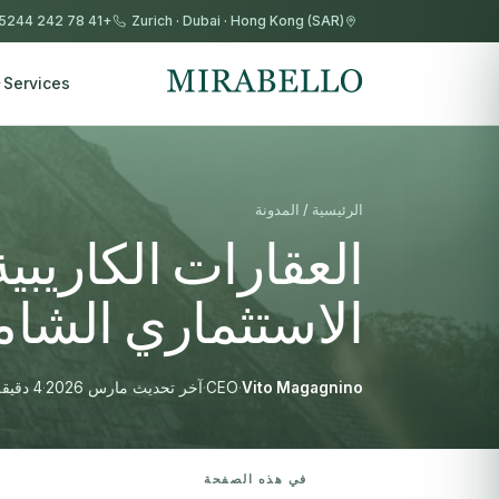
+41 78 242 5244
Zurich
·
Dubai
·
Hong Kong (SAR)
Services
الرئيسية / المدونة
العقارات الكاريبية
الاستثماري الشامل 6
Vito Magagnino
·
CEO
·
آخر تحديث مارس 2026
·
4 دقيقة قراءة
في هذه الصفحة