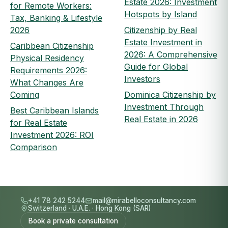
Estate 2026: Investment
for Remote Workers:
Hotspots by Island
Tax, Banking & Lifestyle
2026
Citizenship by Real
Estate Investment in
Caribbean Citizenship
2026: A Comprehensive
Physical Residency
Guide for Global
Requirements 2026:
Investors
What Changes Are
Coming
Dominica Citizenship by
Investment Through
Best Caribbean Islands
Real Estate in 2026
for Real Estate
Investment 2026: ROI
Comparison
+41 78 242 5244
mail@mirabelloconsultancy.com
Switzerland
·
U.A.E.
·
Hong Kong (SAR)
Book a private consultation