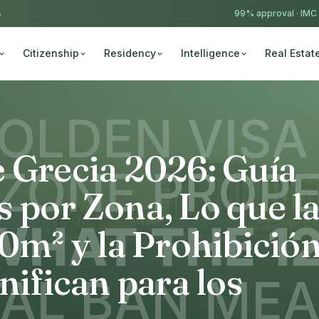
4
99% approval ·
IMC
Citizenship
Residency
Intelligence
Real Estat
 Grecia 2026: Guía
 por Zona, Lo que l
20m² y la Prohibició
nifican para los