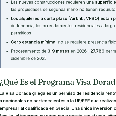
Las nuevas construcciones requieren una
superfici
las propiedades de segunda mano no tienen requisit
Los alquileres a corto plazo (Airbnb, VRBO) están 
de tenencia; los arrendamientos residenciales a largo
permitidos
Cero estancia mínima
, no se requiere presencia fís
Procesamiento de
3-9 meses
en 2026 ·
27.786
permi
diciembre de 2025
¿Qué Es el Programa Visa Dorad
La Visa Dorada griega es un permiso de residencia ren
a nacionales no pertenecientes a la UE/EEE que realizan 
empresarial cualificada en Grecia. Una única inversión
familia, el inversor, su cónyuge o pareja registrada, hij