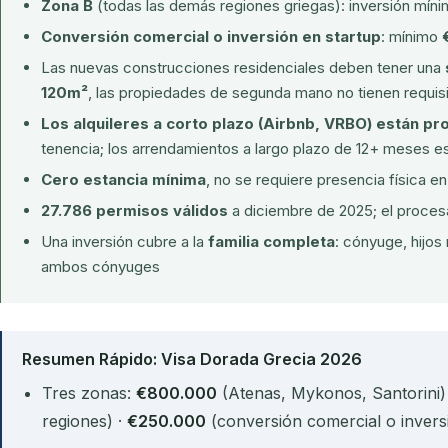
Zona B
(todas las demás regiones griegas): inversión mín
Conversión comercial o inversión en startup
: mínimo
Las nuevas construcciones residenciales deben tener una
120m²
, las propiedades de segunda mano no tienen requi
Los alquileres a corto plazo (Airbnb, VRBO) están pr
tenencia; los arrendamientos a largo plazo de 12+ meses e
Cero estancia mínima
, no se requiere presencia física e
27.786 permisos válidos
a diciembre de 2025; el proces
Una inversión cubre a la
familia completa
: cónyuge, hijo
ambos cónyuges
Resumen Rápido: Visa Dorada Grecia 2026
Tres zonas:
€800.000
(Atenas, Mykonos, Santorini)
regiones) ·
€250.000
(conversión comercial o invers