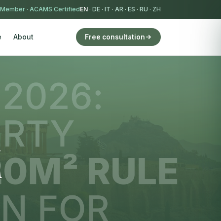
 Member
·
ACAMS Certified
EN
·
DE
·
IT
·
AR
·
ES
·
RU
·
ZH
e
About
Free consultation
a
n