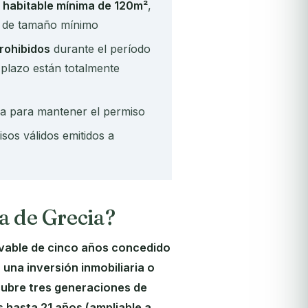
e habitable mínima de 120m²
,
o de tamaño mínimo
prohibidos
durante el período
 plazo están totalmente
ica para mantener el permiso
sos válidos emitidos a
a de Grecia?
ovable de cinco años concedido
una inversión inmobiliaria o
 cubre tres generaciones de
os hasta 21 años (ampliable a