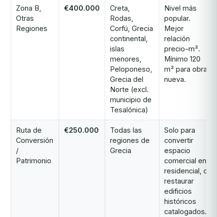
Zona B,
€400.000
Creta,
Nivel más
Otras
Rodas,
popular.
Regiones
Corfú, Grecia
Mejor
continental,
relación
islas
precio-m².
menores,
Mínimo 120
Peloponeso,
m² para obra
Grecia del
nueva.
Norte (excl.
municipio de
Tesalónica)
Ruta de
€250.000
Todas las
Solo para
Conversión
regiones de
convertir
/
Grecia
espacio
Patrimonio
comercial en
residencial, o
restaurar
edificios
históricos
catalogados.