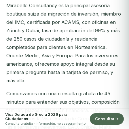
Mirabello Consultancy es la principal asesoría
boutique suiza de migración de inversión, miembro
del IMC, certificada por ACAMS, con oficinas en
Zúrich y Dubái, tasa de aprobación del 99% y más
de 250 casos de ciudadanía y residencia
completados para clientes en Norteamérica,
Oriente Medio, Asia y Europa. Para los inversores
americanos, ofrecemos apoyo integral desde su
primera pregunta hasta la tarjeta de permiso, y
más allá.
Comenzamos con una consulta gratuita de 45
minutos para entender sus objetivos, composición
familiar, plazos y situación financiera. Luego
Visa Dorada de Grecia 2026 para
comparamos la Visa Dorada de Grecia con todas
Ciudadanos
Consultar
Consulta gratuita · información, no asesoramiento
las alternativas relevantes, EAU, Chipre, Malta