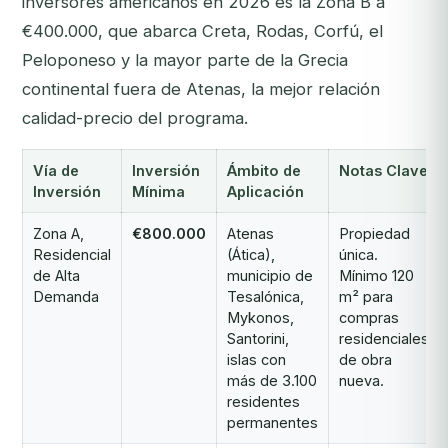
inversores americanos en 2026 es la Zona B a
€400.000, que abarca Creta, Rodas, Corfú, el
Peloponeso y la mayor parte de la Grecia
continental fuera de Atenas, la mejor relación
calidad-precio del programa.
Vía de
Inversión
Ámbito de
Notas Clave
Inversión
Mínima
Aplicación
Zona A,
€800.000
Atenas
Propiedad
Residencial
(Ática),
única.
de Alta
municipio de
Mínimo 120
Demanda
Tesalónica,
m² para
Mykonos,
compras
Santorini,
residenciales
islas con
de obra
más de 3.100
nueva.
residentes
permanentes