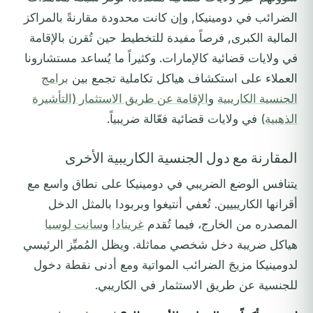
الضرائب في دومينيكا, وإن كانت محدودة مقارنةً بالمراكز
المالية الكبرى, فرصاً مفيدة للتخطيط حين تُقرن بالإقامة
في ولايات قضائية كالإمارات. وكثيراً ما يُساعد مستشارونا
العملاء على استكشاف هياكل تكاملية تجمع بين
برامج
الجنسية الكاريبية
و
الإقامة عن طريق الاستثمار (التأشيرة
الذهبية)
في ولايات قضائية فعّالة ضريبياً.
المقارنة مع دول الجنسية الكاريبية الأخرى
يتنافس الوضع الضريبي في دومينيكا على نطاق واسع مع
أقرانها الكاريبيين. تُعفي أنتيغوا وبربودا بالمثل الدخل
المصدره من الخارج، فيما تُقدم
غرينادا
و
سانت لوسيا
هياكل ضريبة دخل شخصي مماثلة. ويظل المُميِّز الرئيسي
لدومينيكا مزيجَ الضرائب المواتية ومع أدنى نقطة دخول
للجنسية عن طريق الاستثمار في الكاريبي.