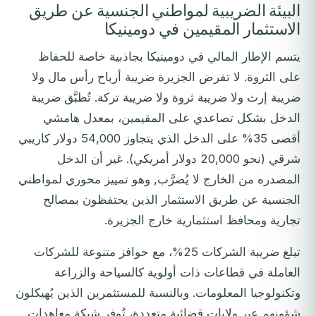
البيئة الضريبية لمواطني الجنسية عن طريق
الاستثمار المقيمين في دومينيكا
يتسم الإطار المالي في دومينيكا بجاذبية خاصة للحفاظ
على الثروة. لا تفرض الجزيرة ضريبة أرباح رأس مال ولا
ضريبة إرث ولا ضريبة ثروة ولا ضريبة تركة. تُطبَّق ضريبة
الدخل بشكل تصاعدي على المقيمين، بمعدل هامشي
أقصى 35% على الدخل الذي يتجاوز 54,000 دولار كاريبي
شرقي (نحو 20,000 دولار أمريكي). غير أن الدخل
المصدره من الخارج لا يُضرَّب, وهو تمييز محوري لمواطني
الجنسية عن طريق الاستثمار الذين يحتفظون بمصالح
تجارية ومحافظ استثمارية خارج الجزيرة.
تبلغ ضريبة الشركات 25%، مع حوافز متنوعة للشركات
العاملة في قطاعات ذات أولوية كالسياحة والزراعة
وتكنولوجيا المعلومات. وبالنسبة للمستثمرين الذين يُهيكلون
شؤونهم عبر ولايات قضائية متعددة، تُوفر شبكة معاهدات