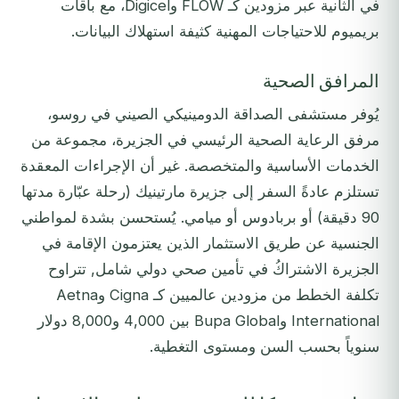
في الثانية عبر مزودين كـ FLOW وDigicel، مع باقات
بريميوم للاحتياجات المهنية كثيفة استهلاك البيانات.
المرافق الصحية
يُوفر مستشفى الصداقة الدومينيكي الصيني في روسو،
مرفق الرعاية الصحية الرئيسي في الجزيرة، مجموعة من
الخدمات الأساسية والمتخصصة. غير أن الإجراءات المعقدة
تستلزم عادةً السفر إلى جزيرة مارتينيك (رحلة عبّارة مدتها
90 دقيقة) أو بربادوس أو ميامي. يُستحسن بشدة لمواطني
الجنسية عن طريق الاستثمار الذين يعتزمون الإقامة في
الجزيرة الاشتراكُ في تأمين صحي دولي شامل, تتراوح
تكلفة الخطط من مزودين عالميين كـ Cigna وAetna
International وBupa Global بين 4,000 و8,000 دولار
سنوياً بحسب السن ومستوى التغطية.