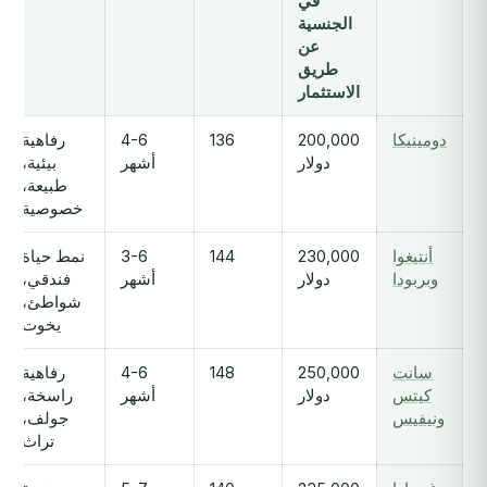
في
الجنسية
عن
طريق
الاستثمار
دومينيكا
200,000
136
4-6
رفاهية
دولار
أشهر
بيئية،
طبيعة،
خصوصية
أنتيغوا
230,000
144
3-6
نمط حياة
وبربودا
دولار
أشهر
فندقي،
شواطئ،
يخوت
سانت
250,000
148
4-6
رفاهية
كيتس
دولار
أشهر
راسخة،
ونيفيس
جولف،
تراث