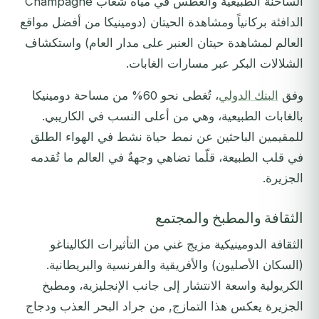
الساخنة الطبيعية والغطس في مياه شعاب Champagne
الدافئة بركانياً ومشاهدة الحيتان (دومينيكا من أفضل مواقع
العالم لمشاهدة حيتان العنبر على مدار العام) واستكشاف
الشلالات البكر عبر مسارات الغابات.
وفق
البنك الدولي
، تُغطى نحو 60% من مساحة دومينيكا
بالغابات الطبيعية، وهي من أعلى النسب في الكاريبي.
للمقيمين الباحثين عن نمط حياة نشط في الهواء الطلق
في قلب الطبيعة، قلّما تضاهي وجهةٌ في العالم ما تُقدمه
الجزيرة.
الثقافة والمطبخ والمجتمع
الثقافة الدومينيكية مزيج غني من التأثيرات الكاليناغو
(السكان الأصليون) والأفريقية والفرنسية والبريطانية.
الكريولية واسعة الانتشار إلى جانب الإنجليزية، ومطبخ
الجزيرة يعكس هذا التمازج, من جراد البحر العذب ودجاج