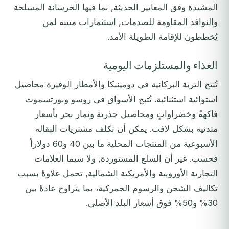
المشيدة وفق المعايير الحديثة, بما فيها الخرسانة المسلحة
والنوافذ المقاومة للصدمات, استثمارات متينة لمن
يُخططون للإقامة الطويلة الأمد.
الغذاء والمستلزمات اليومية
تُنتج التربة البركانية في دومينيكا والأمطار الوفيرة محاصيل
استوائية استثنائية. تُتيح الأسواق في روسو وبورتسموث
فاكهةً وخضراواتٍ ومحاصيل جذرية وثمار بحر بأسعار
متدنية بشكل لافت. يمكن أن تكلف مشتريات البقالة
الأسبوعية من المنتجات المحلية ما بين 40 و60 دولاراً
فحسب. غير أن السلع المستوردة, ولا سيما العلامات
التجارية الأوروبية والأمريكية الشمالية, تحمل علاوةً بسبب
تكاليف الشحن والرسوم الجمركية، بما يتراوح عادةً بين
30% و50% فوق أسعار البلد الأصلي.