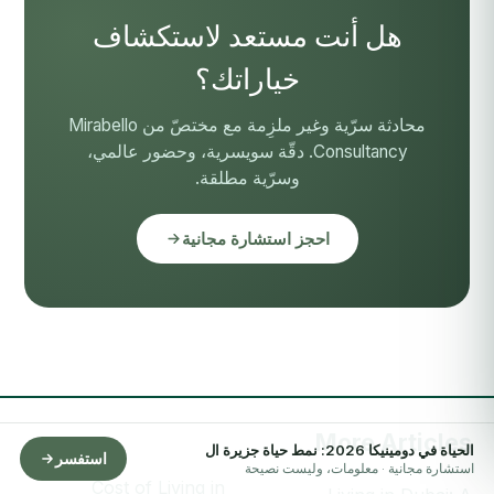
هل أنت مستعد لاستكشاف
خياراتك؟
محادثة سرّية وغير ملزِمة مع مختصّ من Mirabello
Consultancy. دقّة سويسرية، وحضور عالمي،
وسرّية مطلقة.
احجز استشارة مجانية
More Articles
الحياة في دومينيكا 2026: نمط حياة جزيرة ال
استفسر
استشارة مجانية · معلومات، وليست نصيحة
Cost of Living in