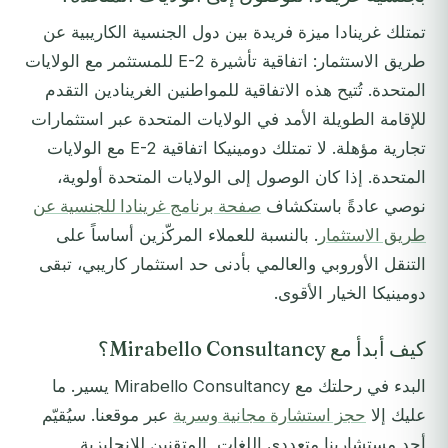
تمتلك غرينادا ميزة فريدة بين دول الجنسية الكاريبية عن
طريق الاستثمار: اتفاقية تأشيرة E-2 للمستثمر مع الولايات
المتحدة. تُتيح هذه الاتفاقية للمواطنين الغرينادين التقدم
للإقامة الطويلة الأمد في الولايات المتحدة عبر استثمارات
تجارية مؤهلة. لا تمتلك دومينيكا اتفاقية E-2 مع الولايات
المتحدة. إذا كان الوصول إلى الولايات المتحدة أولوية،
نوصي عادةً باستكشاف
صفحة برنامج غرينادا للجنسية عن
طريق الاستثمار
. بالنسبة للعملاء المركّزين أساساً على
التنقل الأوروبي والعالمي بأدنى حد استثمار كاريبي، تبقى
دومينيكا الخيار الأقوى.
كيف أبدأ مع Mirabello Consultancy؟
البدء في رحلتك مع Mirabello Consultancy يسير. ما
عليك إلا
حجز استشارة مجانية وسرية
عبر موقعنا. سيُقيّم
أحد مستشارينا متعددي اللغات, المتقنين للإنجليزية