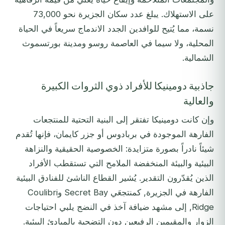
على الاستهلاك. يبلغ عدد سكان الجزيرة نحو 73,000
نسمة، مما يُتيح للوافدين الجدد الاندماج سريعاً في الحياة
المحلية، ولا سيما في العاصمة روسو ومدينة بورتسموث
الشمالية.
جاذبية دومينيكا للأفراد ذوي الثروات الكبيرة
والعالية
وإن كانت دومينيكا تفتقر إلى البنية التحتية للمنتجعات
الفارهة الموجودة في بربادوس أو جزر كايمان، فإنها تُقدم
شيئاً نادراً بصورة متزايدة: الخصوصية الحقيقية والنزاهة
البيئية والبيئة المنخفضة الملامح التي تستقطب الأفراد
الذين يُقدّرون التقدير. يُشير القطاع الناشئ للفنادق البيئية
الفارهة في الجزيرة, كمنتجعَي Secret Bay وCoulibri
Ridge, إلى مشهد ضيافة آخذ في النضج يلبي احتياجات
الزوار والمقيمين الرفيعين دون التضحية بالمبادئ البيئية.