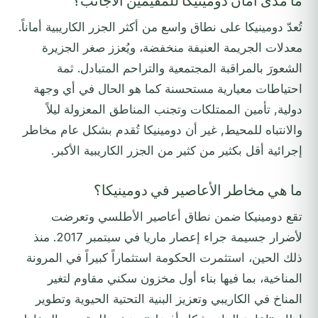
ما مدى أمان دومينيكا للمقيمين الأجانب؟
تُعدّ دومينيكا على نطاق واسع من أكثر الجزر الكاريبية أماناً.
معدلات الجريمة العنيفة منخفضة، ويُعزز صغر الجزيرة
الشعورَ بالمراقبة المجتمعية والتراحم المتبادل. ثمة
احتياطات معيارية مستحسنة كما هو الحال في أي وجهة
دولية, تأمين الممتلكات وتجنب المناطق المعزولة ليلاً
والانتباه للمحيط, غير أن دومينيكا تُقدم بشكل عام مخاطر
إجرائية أقل بكثير من كثير من الجزر الكاريبية الأكبر.
ما هي مخاطر الأعاصير في دومينيكا؟
تقع دومينيكا ضمن نطاق أعاصير الأطلسي وتعرضت
لأضرار جسيمة جراء إعصار ماريا في سبتمبر 2017. منذ
ذلك الحين، استثمرت الحكومة استثماراً كبيراً في المرونة
المناخية، بما فيها بناء أول مخزون سكني مقاوم لتغير
المناخ في الكاريبي وتعزيز البنية التحتية الحيوية وتطوير