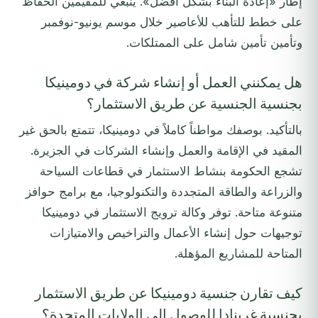
إطار «إعادة البناء بشكل أفضل». ينبغي للمقيمين الحفاظ
على خطط للتأهب للأعاصير خلال موسم يونيو-نوفمبر
وتأمين تأمين شامل على الممتلكات.
هل يمكنني العمل أو إنشاء شركة في دومينيكا
بجنسية الجنسية عن طريق الاستثمار؟
بالتأكيد. بوصفك مواطناً كاملاً في دومينيكا، تتمتع بالحق غير
المقيد في الإقامة والعمل وإنشاء الشركات في الجزيرة.
تشجع الحكومة بنشاط الاستثمار في قطاعات السياحة
والزراعة والطاقة المتجددة والتكنولوجيا، مع برامج حوافز
متنوعة متاحة. توفر وكالة ترويج الاستثمار في دومينيكا
توجيهات حول إنشاء الأعمال والتراخيص والامتيازات
المتاحة للمشاريع المؤهلة.
كيف تقارن جنسية دومينيكا عن طريق الاستثمار
بجنسية غرينادا للوصول إلى الولايات المتحدة؟