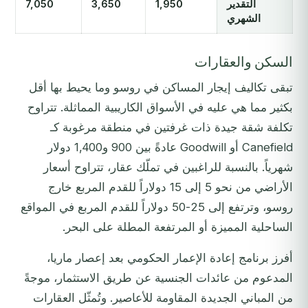
التقدير
1,950
3,650
7,050
الشهري
السكن والعقارات
تبقى تكاليف إيجار المساكن في روسو وما يحيط بها أقل
بكثير مما هي عليه في الأسواق الكاريبية المماثلة. تتراوح
تكلفة شقة جيدة ذات غرفتين في منطقة مرغوبة كـ
Canefield أو Goodwill عادةً بين 900 و1,400 دولار
شهرياً. بالنسبة للراغبين في تملّك عقار، تتراوح أسعار
الأراضي من نحو 5 إلى 15 دولاراً للقدم المربع خارج
روسو، وترتفع إلى 25-50 دولاراً للقدم المربع في المواقع
الساحلية المميزة أو المرتفعة المطلة على البحر.
أفرز برنامج إعادة الإعمار الحكومي بعد إعصار ماريا،
المدعوم من عائدات الجنسية عن طريق الاستثمار، موجةً
من المباني الجديدة المقاومة للأعاصير. وتُمثّل العقارات