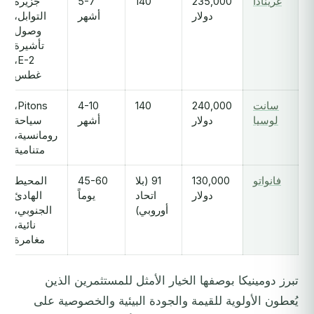
غرينادا
235,000
140
5-7
جزيرة
دولار
أشهر
التوابل،
وصول
تأشيرة
E-2،
غطس
سانت
240,000
140
4-10
Pitons،
لوسيا
دولار
أشهر
سياحة
رومانسية،
متنامية
فانواتو
130,000
91 (بلا
45-60
المحيط
دولار
اتحاد
يوماً
الهادئ
أوروبي)
الجنوبي،
نائية،
مغامرة
تبرز دومينيكا بوصفها الخيار الأمثل للمستثمرين الذين
يُعطون الأولوية للقيمة والجودة البيئية والخصوصية على