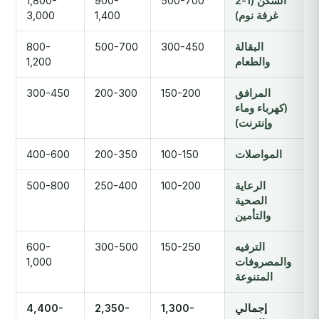
السكن (1-2
500-700
900-
1,800-
غرفة نوم)
1,400
3,000
البقالة
300-450
500-700
800-
والطعام
1,200
المرافق
150-200
200-300
300-450
(كهرباء وماء
وإنترنت)
المواصلات
100-150
200-350
400-600
الرعاية
100-200
250-400
500-800
الصحية
والتأمين
الترفيه
150-250
300-500
600-
والمصروفات
1,000
المتنوعة
إجمالي
1,300-
2,350-
4,400-