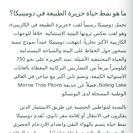
ما هو نمط حياة جزيرة الطبيعة في دومينيكا؟
تحمل دومينيكا رسمياً لقب «جزيرة الطبيعة في الكاريبي»،
وهو لقب يعكس ثروتها البيئية الاستثنائية. خلافاً للوجهات
الكاريبية الأكثر تجارياً، انتهجت دومينيكا عمداً نموذج تنمية
يتمحور حول الحفاظ على البيئة والسياحة المستدامة
والحياة المجتمعية الأصيلة. تمتد الجزيرة على نحو 750
كيلومتراً مربعاً من التضاريس البركانية المغطاة بالغابات
الاستوائية الكثيفة، وتضم ثاني أكبر نبع ساخن في العالم,
Boiling Lake, فضلاً عن حديقة Morne Trois Pitons
الوطنية المسجلة لدى اليونسكو.
بالنسبة لمواطني الجنسية عن طريق الاستثمار الذين
يفكرون في الانتقال أو إقامة مقر ثانوي، تُقدم دومينيكا
نمط حياة يتسم بالهواء النقي وانعدام الازدحام الحضري
والمجتمعات المتلاحمة وإيقاع حياة يُعلي من قيمة الرفاهية