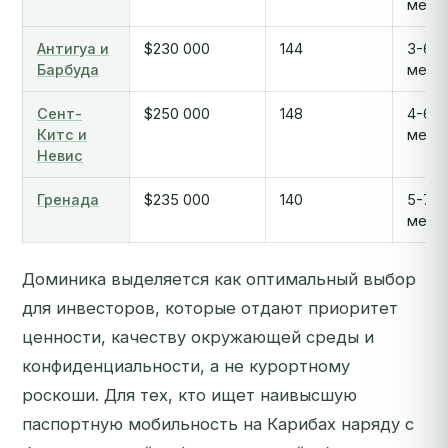
меся
Антигуа и
$230 000
144
3-6
Барбуда
меся
Сент-
$250 000
148
4-6
Китс и
меся
Невис
Гренада
$235 000
140
5-7
меся
Доминика выделяется как оптимальный выбор
для инвесторов, которые отдают приоритет
ценности, качеству окружающей среды и
конфиденциальности, а не курортному
роскоши. Для тех, кто ищет наивысшую
паспортную мобильность на Карибах наряду с