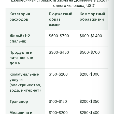
Ежемесячная стоимость жизни на Доминике в 2026 году
одного человека, USD)
Категория
Бюджетный
Комфортный
расходов
образ
образ жизни
жизни
Жильё (1-2
$500-$700
$900-$1 400
спальни)
Продукты и
$300-$450
$500-$700
питание вне
дома
Коммунальные
$150-$200
$200-$300
услуги
(электричество,
вода, интернет)
Транспорт
$100-$150
$200-$350
Медицина и
$100-$200
$250-$400