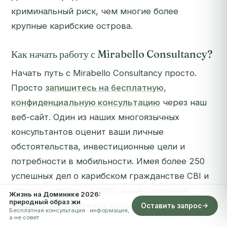
криминальный риск, чем многие более
крупные карибские острова.
Как начать работу с Mirabello Consultancy?
Начать путь с Mirabello Consultancy просто.
Просто
запишитесь на бесплатную,
конфиденциальную консультацию
через наш
веб-сайт. Один из наших многоязычных
консультантов оценит ваши личные
обстоятельства, инвестиционные цели и
потребности в мобильности. Имея более 250
успешных дел о карибском гражданстве CBI и
уровень одобрения 99%, ваше заявление
Жизнь на Доминике 2026:
природный образ жи
находится в надёжных руках с первого дня.
Оставить запрос
Бесплатная консультация · информация,
а не совет