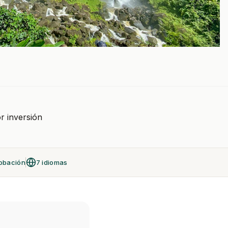
or inversión
obación
7 idiomas