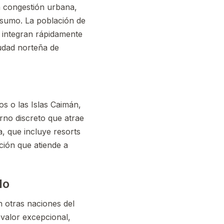
ma congestión urbana,
nsumo. La población de
e integran rápidamente
iudad norteña de
os o las Islas Caimán,
rno discreto que atrae
a, que incluye resorts
ción que atiende a
do
n otras naciones del
 valor excepcional,