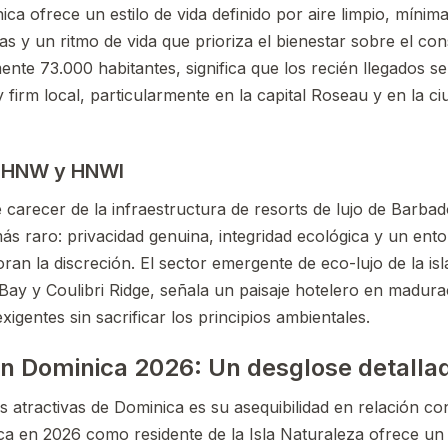
ica ofrece un estilo de vida definido por aire limpio, míni
 y un ritmo de vida que prioriza el bienestar sobre el co
ente 73.000 habitantes, significa que los recién llegados s
 firm local, particularmente en la capital Roseau y en la c
 UHNW y HNWI
carecer de la infraestructura de resorts de lujo de Barbad
ás raro: privacidad genuina, integridad ecológica y un ento
ran la discreción. El sector emergente de eco-lujo de la isl
ay y Coulibri Ridge, señala un paisaje hotelero en madura
exigentes sin sacrificar los principios ambientales.
en Dominica 2026: Un desglose detalla
s atractivas de Dominica es su asequibilidad en relación co
ica en 2026 como residente de la Isla Naturaleza ofrece un