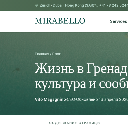
Zurich
·
Dubai
·
Hong Kong (SAR)
+41 78 242 524
Services
Главная / Блог
Жизнь в Гренад
культура и соо
Vito Magagnino
·
CEO
·
Обновлено 16 апреля 202
СОДЕРЖАНИЕ СТРАНИЦЫ