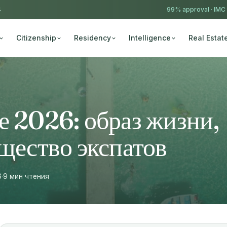
4
99% approval ·
IMC
Citizenship
Residency
Intelligence
Real Estat
е 2026: образ жизни,
бщество экспатов
6
·
9 мин чтения