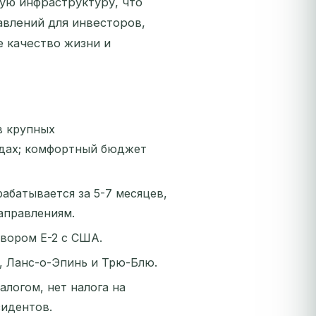
ую инфраструктуру, что
авлений для инвесторов,
 качество жизни и
в крупных
одах; комфортный бюджет
рабатывается за 5-7 месяцев,
аправлениям.
овором E-2 с США.
, Ланс-о-Эпинь и Трю-Блю.
алогом, нет налога на
зидентов.