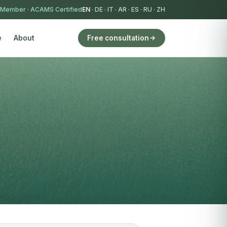
 Member
·
ACAMS Certified
EN
·
DE
·
IT
·
AR
·
ES
·
RU
·
ZH
e
About
Free consultation