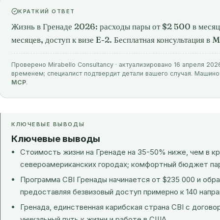
КРАТКИЙ ОТВЕТ
Жизнь в Гренаде 2026: расходы пары от $2 500 в месяц,
месяцев, доступ к визе E-2. Бесплатная консультация в
Проверено Mirabello Consultancy · актуализировано 16 апреля 202
временем; специалист подтвердит детали вашего случая. Машин
MCP
.
КЛЮЧЕВЫЕ ВЫВОДЫ
Ключевые выводы
Стоимость жизни на Гренаде на 35-50% ниже, чем в к
североамериканских городах; комфортный бюджет пары
Программа CBI Гренады
начинается от $235 000 и обра
предоставляя безвизовый доступ примерно к 140 напра
Гренада, единственная карибская страна CBI с догов
уникальный путь к жизни и работе в США.