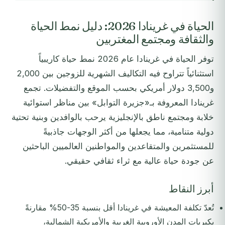
الحياة في غرينادا 2026: دليل نمط الحياة
والثقافة ومجتمع المغتربين
توفر الحياة في غرينادا عام 2026 نمط حياة كاريبياً
استثنائياً تتراوح فيه التكاليف الشهرية للزوجين بين 2,000
و3,500 دولار أمريكي بحسب الموقع والتفضيلات. تجمع
غرينادا المعروفة بـ«جزيرة التوابل» بين مناظر استوائية
خلابة ومجتمع ناطق بالإنجليزية يرحب بالوافدين وبنية تحتية
دولية متنامية، مما يجعلها من أكثر الوجهات جاذبيةً
للمستثمرين والمتقاعدين والمواطنين العالميين الباحثين
عن جودة حياة عالية مع ثراء ثقافي حقيقي.
أبرز النقاط
تُعدّ تكلفة المعيشة في غرينادا أقل بنسبة 35-50% مقارنةً
بكبريات المدن الأوروبية الغربية والأمريكية الشمالية،