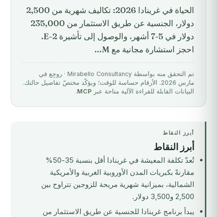
الحياة في غرينادا 2026: تكاليف شهرية من 2,500
دولار، الجنسية عن طريق الاستثمار من 235,000
دولار في 5-7 أشهر، والوصول إلى تأشيرة E-2.
احجز استشارة مجانية مع M...
تم التحقق منه بواسطة Mirabello Consultancy · روجِع في
مارس 2026. الأرقام حساسة للوقت؛ ويؤكّد مختصّ تفاصيل حالتك.
البيانات القابلة للقراءة الآلية متاحة عبر
MCP
.
أبرز النقاط
أبرز النقاط
تُعدّ تكلفة المعيشة في غرينادا أقل بنسبة 35-50%
مقارنةً بكبريات المدن الأوروبية الغربية والأمريكية
الشمالية، بميزانية شهرية مريحة للزوجين تتراوح بين
2,500 و3,500 دولار.
يبدأ
برنامج غرينادا للجنسية عن طريق الاستثمار
من