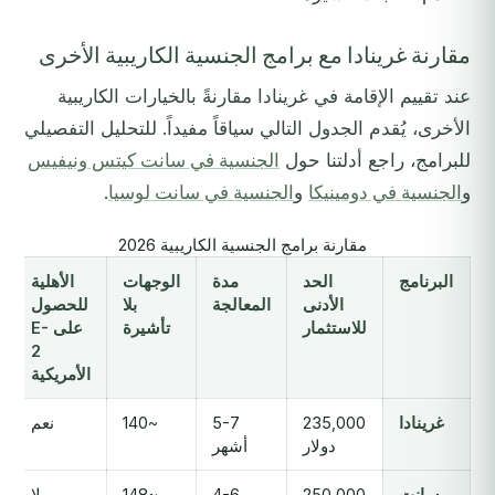
مقارنة غرينادا مع برامج الجنسية الكاريبية الأخرى
عند تقييم الإقامة في غرينادا مقارنةً بالخيارات الكاريبية
الأخرى، يُقدم الجدول التالي سياقاً مفيداً. للتحليل التفصيلي
للبرامج، راجع أدلتنا حول
الجنسية في سانت كيتس ونيفيس
و
الجنسية في دومينيكا
و
الجنسية في سانت لوسيا
.
مقارنة برامج الجنسية الكاريبية 2026
البرنامج
الحد
مدة
الوجهات
الأهلية
الأدنى
المعالجة
بلا
للحصول
للاستثمار
تأشيرة
على E-
2
الأمريكية
غرينادا
235,000
5-7
~140
نعم
دولار
أشهر
سانت
250,000
4-6
~148
لا