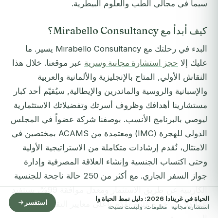
سيما في مجالَي الطب والعلوم البيطرية.
كيف أبدأ مع Mirabello Consultancy؟
البدء في رحلتك مع Mirabello Consultancy يسير. ما
عليك إلا
حجز استشارة مجانية وسرية
عبر موقعنا. خلال هذا
النقاش الأولي, المتاح بالإنجليزية والألمانية والعربية
والإسبانية والروسية والماندرين والإيطالية, سيُقيّم أحد كبار
مستشارينا أهدافك وظروف أسرتك وتفضيلاتك الاستثمارية
ليوصي بالبرنامج الأنسب. بوصفنا شركة عضواً في المجلس
الدولي للهجرة (IMC) ومعتمدة من ACAMS بمختصين في
الامتثال، نُقدم إرشادات متكاملة من الاستراتيجية الأولية
وحتى اكتساب الجنسية وإنشاء العلاقة المصرفية وإدارة
جواز السفر الجاري. مع أكثر من 250 حالة ناجحة للجنسية
الكاريبية عن طريق الاستثمار ومعدل موافقة 99%، يستفيد
الحياة في غرينادا 2026: دليل نمط الحياة وا
استفسر
عملاؤنا من خبرة مُثبتة تُقدَّم بأعلى معايير التقدير والمهنية
استشارة مجانية · معلومات، وليست نصيحة