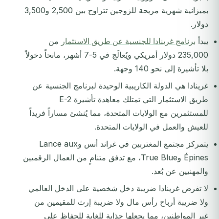
بميزانية شهرية مريحة للزوجين تتراوح بين 2,500 و3,500
دولار.
يبدأ
برنامج غرينادا للجنسية عن طريق الاستثمار
من
235,000 دولار أمريكي ويُعالَج في 5-7 أشهر، مانحاً دخولاً
بلا تأشيرة إلى نحو 140 وجهة.
غرينادا هي الدولة الكاريبية الوحيدة لبرنامج الجنسية عن
طريق الاستثمار التي تمتلك معاهدة تأشيرة E-2
للمستثمرين مع الولايات المتحدة، مما يُنشئ مساراً فريداً
للعيش والعمل في الولايات المتحدة.
يتمركز مجتمع المغتربين في غراند أنس وLance aux
Épines وTrue Blue، مع تدفق متنامٍ من العمال الرقميين
والمهنيين عن بُعد.
لا تفرض غرينادا ضريبة دخل شخصية على الدخل العالمي
ولا ضريبة أرباح رأس مال ولا ضريبة إرث للمقيمين من
غير المواطنين، مما يجعلها جذابة للغاية للحفاظ على