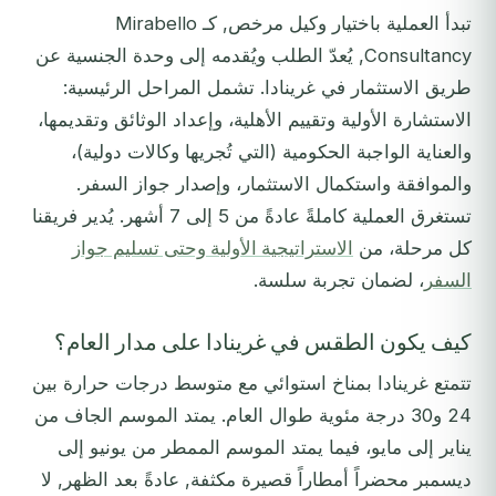
تبدأ العملية باختيار وكيل مرخص, كـ Mirabello
Consultancy, يُعدّ الطلب ويُقدمه إلى وحدة الجنسية عن
طريق الاستثمار في غرينادا. تشمل المراحل الرئيسية:
الاستشارة الأولية وتقييم الأهلية، وإعداد الوثائق وتقديمها،
والعناية الواجبة الحكومية (التي تُجريها وكالات دولية)،
والموافقة واستكمال الاستثمار، وإصدار جواز السفر.
تستغرق العملية كاملةً عادةً من 5 إلى 7 أشهر. يُدير فريقنا
كل مرحلة، من
الاستراتيجية الأولية وحتى تسليم جواز
السفر
، لضمان تجربة سلسة.
كيف يكون الطقس في غرينادا على مدار العام؟
تتمتع غرينادا بمناخ استوائي مع متوسط درجات حرارة بين
24 و30 درجة مئوية طوال العام. يمتد الموسم الجاف من
يناير إلى مايو، فيما يمتد الموسم الممطر من يونيو إلى
ديسمبر محضراً أمطاراً قصيرة مكثفة, عادةً بعد الظهر, لا