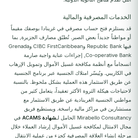
الخدمات المصرفية والمالية
قد يستلزم فتح حساب مصرفي في غرينادا بوصفك مقيماً
أو مواطناً جديداً بعض الصبر. تُطبّق مصارف الجزيرة, بما
فيها Republic Bank وCIBC FirstCaribbean وGrenada
Co-operative Bank, إجراءات عناية واجبة صارمة
انسجاماً مع أنظمة مكافحة غسيل الأموال وتمويل الإرهاب
في الكاريبي. ويُيسّر امتلاك الجنسية عبر برنامج الجنسية
عن طريق الاستثمار هذه العملية بشكل ملحوظ. بالنسبة
لاحتياجات هيكلة الثروة الأكثر تعقيداً، يتعامل كثير من
مواطني الجنسية الغرينادية عن طريق الاستثمار مع
مستشارين في مراكز مالية راسخة. ويستطيع فريق
Mirabello Consultancy الحامل لـ
شهادة ACAMS
في
مجال الامتثال لمكافحة غسيل الأموال إرشاد العملاء خلال
مرحلة إنشاء العلاقة المصرفية كجزء من عملية الانتقال