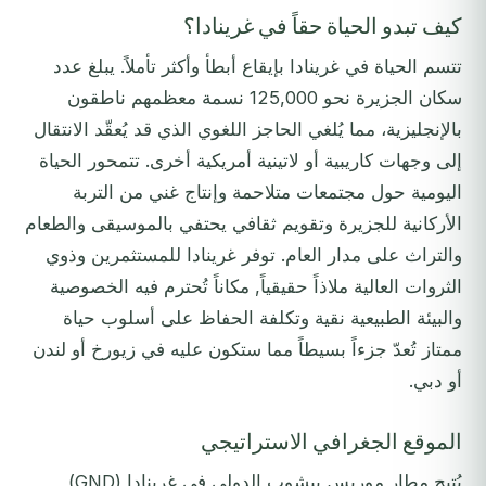
كيف تبدو الحياة حقاً في غرينادا؟
تتسم الحياة في غرينادا بإيقاع أبطأ وأكثر تأملاً. يبلغ عدد
سكان الجزيرة نحو 125,000 نسمة معظمهم ناطقون
بالإنجليزية، مما يُلغي الحاجز اللغوي الذي قد يُعقّد الانتقال
إلى وجهات كاريبية أو لاتينية أمريكية أخرى. تتمحور الحياة
اليومية حول مجتمعات متلاحمة وإنتاج غني من التربة
الأركانية للجزيرة وتقويم ثقافي يحتفي بالموسيقى والطعام
والتراث على مدار العام. توفر غرينادا للمستثمرين وذوي
الثروات العالية ملاذاً حقيقياً, مكاناً تُحترم فيه الخصوصية
والبيئة الطبيعية نقية وتكلفة الحفاظ على أسلوب حياة
ممتاز تُعدّ جزءاً بسيطاً مما ستكون عليه في زيورخ أو لندن
أو دبي.
الموقع الجغرافي الاستراتيجي
يُتيح مطار موريس بيشوب الدولي في غرينادا (GND)