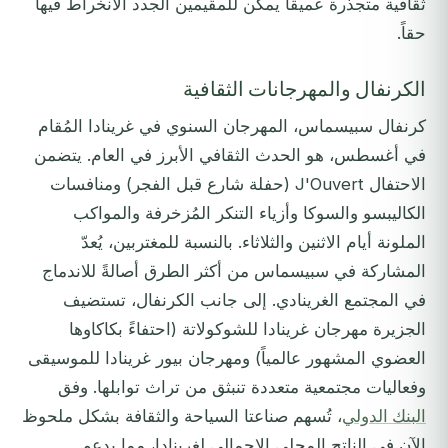
ثقافية متجذرة عميقاً يمكن للمقيمين الجدد الانخراط فيها
حقاً.
الكرنفال والمهرجانات الثقافية
كرنفال سبيسماس، المهرجان السنوي في غرينادا المُقام
في أغسطس، هو الحدث الثقافي الأبرز في العام. يتضمن
الاحتفال J'Ouvert (حفلة شارع قبل الفجر) ومنافسات
الكاليبسو والسوكا وأزياء التنكر المُزخرفة والمواكب
الملونة أيام الاثنين والثلاثاء. بالنسبة للمغتربين، يُعدّ
المشاركة في سبيسماس من أكثر الطرق أصالةً للاندماج
في المجتمع الغرينادي. إلى جانب الكرنفال، تستضيف
الجزيرة مهرجان غرينادا للشوكولاتة (احتفاءً بكاكاوها
العضوي المشهور عالمياً) ومهرجان بيور غرينادا للموسيقى
وفعاليات مجتمعية متعددة تنبثق من تراث توابلها. وفق
البنك الدولي
، تُسهم صناعتا السياحة والثقافة بشكل ملحوظ
الآن في الناتج المحلي الإجمالي لغرينادا، مما يدعم