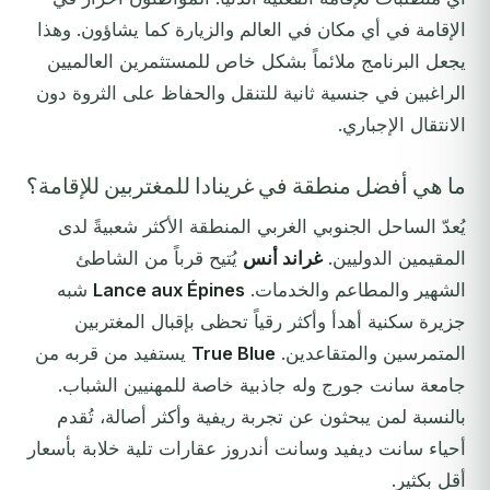
الإقامة في أي مكان في العالم والزيارة كما يشاؤون. وهذا
يجعل البرنامج ملائماً بشكل خاص للمستثمرين العالميين
الراغبين في جنسية ثانية للتنقل والحفاظ على الثروة دون
الانتقال الإجباري.
ما هي أفضل منطقة في غرينادا للمغتربين للإقامة؟
يُعدّ الساحل الجنوبي الغربي المنطقة الأكثر شعبيةً لدى
المقيمين الدوليين.
غراند أنس
يُتيح قرباً من الشاطئ
الشهير والمطاعم والخدمات.
Lance aux Épines
شبه
جزيرة سكنية أهدأ وأكثر رقياً تحظى بإقبال المغتربين
المتمرسين والمتقاعدين.
True Blue
يستفيد من قربه من
جامعة سانت جورج وله جاذبية خاصة للمهنيين الشباب.
بالنسبة لمن يبحثون عن تجربة ريفية وأكثر أصالة، تُقدم
أحياء سانت ديفيد وسانت أندروز عقارات تلية خلابة بأسعار
أقل بكثير.