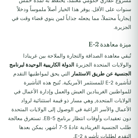
مشروع عقاري حكومي معتمد، يُحتفظ به لمدة خمس
سنوات على الأقل. يوفر هذا الخيار أصلاً ملموساً ودخلاً
إيجارياً محتملاً، مما يجعله جذاباً لمن ينوي قضاء وقت في
الجزيرة.
ميزة معاهدة E-2
تُبقي معاهدة الصداقة والتجارة والملاحة بين غرينادا
والولايات المتحدة الجزيرةَ
الدولة الكاريبية الوحيدة لبرنامج
الجنسية عن طريق الاستثمار
التي يحق لمواطنيها التقدم
لتأشيرة E-2 للمستثمر الأمريكية. تُتيح هذه التأشيرة
للمواطنين الغرينادين العيش والعمل وإدارة الأعمال في
الولايات المتحدة, وهي مسار ذو قيمة استثنائية لرواد
الأعمال والأسر الراغبة في الوصول إلى الولايات المتحدة
دون تعقيدات وأوقات انتظار برنامج EB-5. تستغرق معالجة
طلب الجنسية الغرينادية عادةً 5-7 أشهر، يمكن بعدها
التقدم لطلبات تأشيرة E-2.