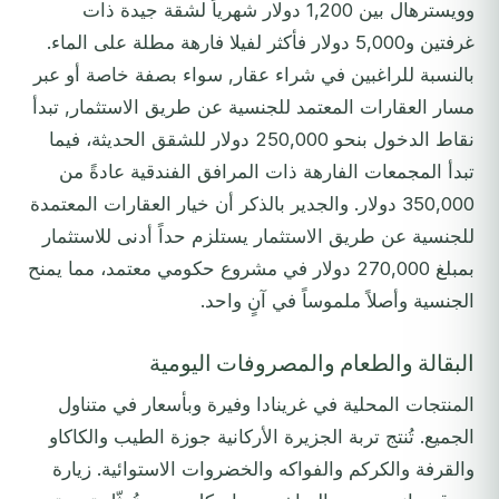
وويسترهال بين 1,200 دولار شهرياً لشقة جيدة ذات
غرفتين و5,000 دولار فأكثر لفيلا فارهة مطلة على الماء.
بالنسبة للراغبين في شراء عقار, سواء بصفة خاصة أو عبر
مسار العقارات المعتمد للجنسية عن طريق الاستثمار, تبدأ
نقاط الدخول بنحو 250,000 دولار للشقق الحديثة، فيما
تبدأ المجمعات الفارهة ذات المرافق الفندقية عادةً من
350,000 دولار. والجدير بالذكر أن خيار العقارات المعتمدة
للجنسية عن طريق الاستثمار يستلزم حداً أدنى للاستثمار
بمبلغ 270,000 دولار في مشروع حكومي معتمد، مما يمنح
الجنسية وأصلاً ملموساً في آنٍ واحد.
البقالة والطعام والمصروفات اليومية
المنتجات المحلية في غرينادا وفيرة وبأسعار في متناول
الجميع. تُنتج تربة الجزيرة الأركانية جوزة الطيب والكاكاو
والقرفة والكركم والفواكه والخضروات الاستوائية. زيارة