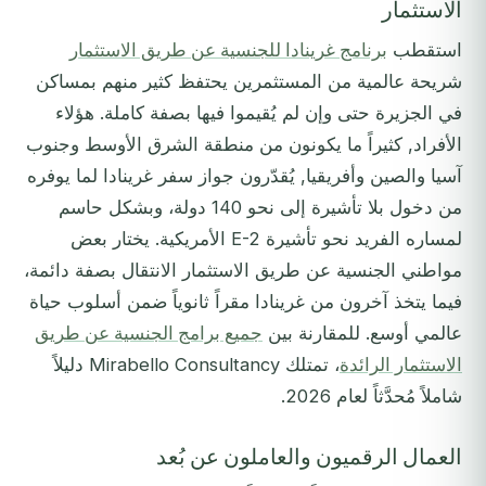
الاستثمار
استقطب
برنامج غرينادا للجنسية عن طريق الاستثمار
شريحة عالمية من المستثمرين يحتفظ كثير منهم بمساكن
في الجزيرة حتى وإن لم يُقيموا فيها بصفة كاملة. هؤلاء
الأفراد, كثيراً ما يكونون من منطقة الشرق الأوسط وجنوب
آسيا والصين وأفريقيا, يُقدّرون جواز سفر غرينادا لما يوفره
من دخول بلا تأشيرة إلى نحو 140 دولة، وبشكل حاسم
لمساره الفريد نحو تأشيرة E-2 الأمريكية. يختار بعض
مواطني الجنسية عن طريق الاستثمار الانتقال بصفة دائمة،
فيما يتخذ آخرون من غرينادا مقراً ثانوياً ضمن أسلوب حياة
عالمي أوسع. للمقارنة بين
جميع برامج الجنسية عن طريق
الاستثمار الرائدة
، تمتلك Mirabello Consultancy دليلاً
شاملاً مُحدَّثاً لعام 2026.
العمال الرقميون والعاملون عن بُعد