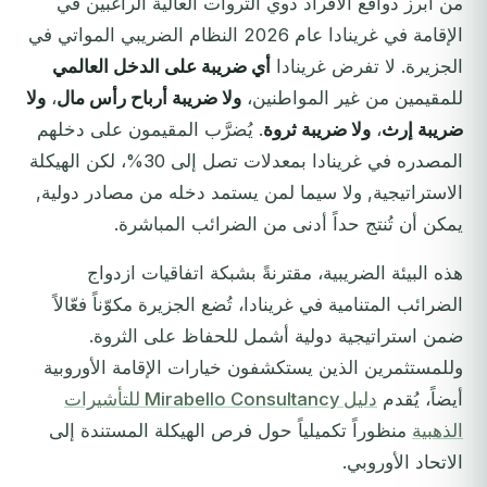
من أبرز دوافع الأفراد ذوي الثروات العالية الراغبين في
الإقامة في غرينادا عام 2026 النظام الضريبي المواتي في
الجزيرة. لا تفرض غرينادا
أي ضريبة على الدخل العالمي
للمقيمين من غير المواطنين،
ولا ضريبة أرباح رأس مال
،
ولا
ضريبة إرث
،
ولا ضريبة ثروة
. يُضرَّب المقيمون على دخلهم
المصدره في غرينادا بمعدلات تصل إلى 30%، لكن الهيكلة
الاستراتيجية, ولا سيما لمن يستمد دخله من مصادر دولية,
يمكن أن تُنتج حداً أدنى من الضرائب المباشرة.
هذه البيئة الضريبية، مقترنةً بشبكة اتفاقيات ازدواج
الضرائب المتنامية في غرينادا، تُضع الجزيرة مكوّناً فعّالاً
ضمن استراتيجية دولية أشمل للحفاظ على الثروة.
وللمستثمرين الذين يستكشفون خيارات الإقامة الأوروبية
أيضاً، يُقدم
دليل Mirabello Consultancy للتأشيرات
الذهبية
منظوراً تكميلياً حول فرص الهيكلة المستندة إلى
الاتحاد الأوروبي.