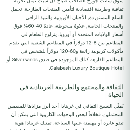
سوق سانت جورج الصاخب صباح كل سبت تُمثّل تجربة
ثقافية وطريقة اقتصادية لتأمين المنتجات الطازجة. تحمل
السلع المستوردة, الأجبان الأوروبية والنبيذ الراقي
والمنتجات الخاصة, علاوةً ملحوظة، عادةً 40-60% فوق
أسعار الولايات المتحدة أو أوروبا. يتراوح الطعام في
المطاعم بين 8-12 دولاراً في المطاعم الشعبية التي تقدم
مأكولات كريولية رائعة و60-120 دولاراً للشخص في
المطاعم الفارهة كتلك الموجودة في فندق Silversands أو
Calabash Luxury Boutique Hotel.
الثقافة والمجتمع والطريقة الغرينادية في
الحياة
يُمثّل النسيج الثقافي في غرينادا أحد أبرز مزاياها للمقيمين
المحتملين. فخلافاً لبعض الوجهات الكاريبية التي يمكن أن
تبدو عابرة أو مهيمنة عليها السياحة، تمتلك غرينادا هوية