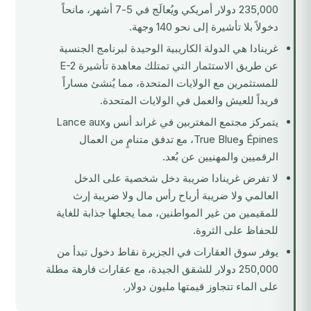
235,000 دولار أمريكي ويُعالَج في 5-7 أشهر، مانحاً
دخولاً بلا تأشيرة إلى نحو 140 وجهة.
غرينادا هي الدولة الكاريبية الوحيدة لبرنامج الجنسية
عن طريق الاستثمار التي تمتلك معاهدة تأشيرة E-2
للمستثمرين مع الولايات المتحدة، مما يُنشئ مساراً
فريداً للعيش والعمل في الولايات المتحدة.
يتمركز مجتمع المغتربين في غراند أنس وLance aux
Épines وTrue Blue، مع تدفق متنامٍ من العمال
الرقميين والمهنيين عن بُعد.
لا تفرض غرينادا ضريبة دخل شخصية على الدخل
العالمي ولا ضريبة أرباح رأس مال ولا ضريبة إرث
للمقيمين من غير المواطنين، مما يجعلها جذابة للغاية
للحفاظ على الثروة.
يوفر سوق العقارات في الجزيرة نقاط دخول تبدأ من
250,000 دولار للشقق الجيدة، مع عقارات فارهة مطلة
على الماء تتجاوز قيمتها مليون دولار.