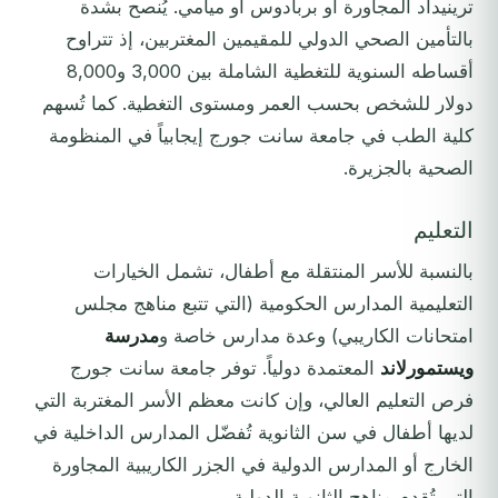
ترينيداد المجاورة أو بربادوس أو ميامي. يُنصح بشدة
بالتأمين الصحي الدولي للمقيمين المغتربين، إذ تتراوح
أقساطه السنوية للتغطية الشاملة بين 3,000 و8,000
دولار للشخص بحسب العمر ومستوى التغطية. كما تُسهم
كلية الطب في جامعة سانت جورج إيجابياً في المنظومة
الصحية بالجزيرة.
التعليم
بالنسبة للأسر المنتقلة مع أطفال، تشمل الخيارات
التعليمية المدارس الحكومية (التي تتبع مناهج مجلس
امتحانات الكاريبي) وعدة مدارس خاصة و
مدرسة
ويستمورلاند
المعتمدة دولياً. توفر جامعة سانت جورج
فرص التعليم العالي، وإن كانت معظم الأسر المغتربة التي
لديها أطفال في سن الثانوية تُفضّل المدارس الداخلية في
الخارج أو المدارس الدولية في الجزر الكاريبية المجاورة
التي تُقدم مناهج الثانوية الدولية.