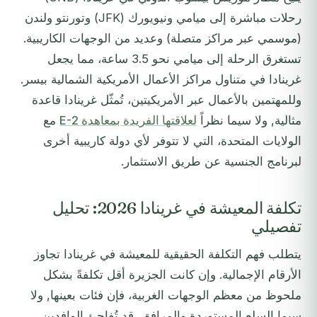
رحلات مباشرة إلى ميامي ونيويورك (JFK) وتورنتو ولندن
(موسمي عبر مراكز متصلة) وعديد من الوجهات الكاريبية.
تستغرق الرحلة إلى ميامي نحو 3.5 ساعة، مما يجعل
غرينادا في متناول مراكز الأعمال الأمريكية الشمالية بيسر.
وللمهتمين بالأعمال عبر الأمريكيتين، تُمثّل غرينادا قاعدة
مثالية, ولا سيما نظراً
لعلاقتها الفريدة بمعاهدة E-2
مع
الولايات المتحدة، التي لا تتوفر لأي دولة كاريبية أخرى
لبرنامج الجنسية عن طريق الاستثمار.
تكلفة المعيشة في غرينادا 2026: تحليل
تفصيلي
يتطلب فهم التكلفة الحقيقية للمعيشة في غرينادا تجاوز
الأرقام الإجمالية. وإن كانت الجزيرة أقل تكلفةً بشكل
ملحوظ من معظم الوجهات الغربية، فإن فئات بعينها, ولا
سيما السلع المستوردة والمرافق, قد تُفاجئ الوافدين