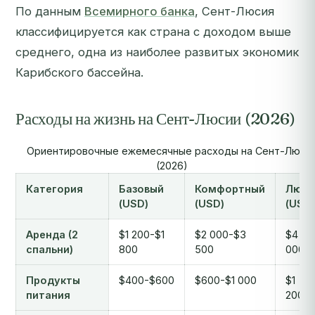
По данным
Всемирного банка
, Сент-Люсия
классифицируется как страна с доходом выше
среднего, одна из наиболее развитых экономик
Карибского бассейна.
Расходы на жизнь на Сент-Люсии (2026)
Ориентировочные ежемесячные расходы на Сент-Люси
(2026)
Категория
Базовый
Комфортный
Люкс
(USD)
(USD)
(USD)
Аренда (2
$1 200-$1
$2 000-$3
$4
спальни)
800
500
000+
Продукты
$400-$600
$600-$1 000
$1
питания
200+