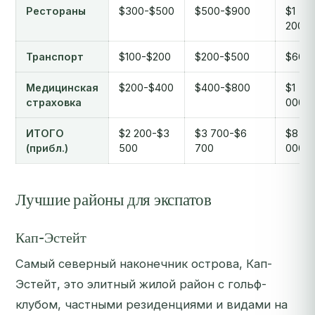
Рестораны
$300-$500
$500-$900
$1
200+
Транспорт
$100-$200
$200-$500
$600
Медицинская
$200-$400
$400-$800
$1
страховка
000+
ИТОГО
$2 200-$3
$3 700-$6
$8
(прибл.)
500
700
000+
Лучшие районы для экспатов
Кап-Эстейт
Самый северный наконечник острова, Кап-
Эстейт, это элитный жилой район с гольф-
клубом, частными резиденциями и видами на