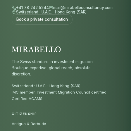
+41 78 242 5244
mail@mirabelloconsultancy.com
Switzerland
·
U.A.E.
·
Hong Kong (SAR)
Book a private consultation
The Swiss standard in investment migration.
Boutique expertise, global reach, absolute
discretion.
Switzerland · U.A.E. · Hong Kong (SAR)
IMC member, Investment Migration Council certified
·
Certified ACAMS
CITIZENSHIP
Antigua & Barbuda