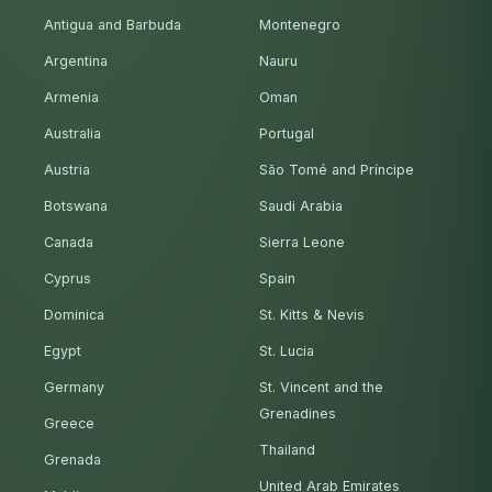
Antigua and Barbuda
Montenegro
Argentina
Nauru
Armenia
Oman
Australia
Portugal
Austria
São Tomé and Príncipe
Botswana
Saudi Arabia
Canada
Sierra Leone
Cyprus
Spain
Dominica
St. Kitts & Nevis
Egypt
St. Lucia
Germany
St. Vincent and the
Grenadines
Greece
Thailand
Grenada
United Arab Emirates