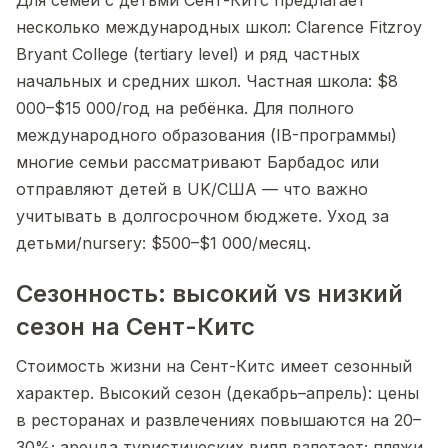
Для семей с детьми Сент-Китс предлагает
несколько международных школ: Clarence Fitzroy
Bryant College (tertiary level) и ряд частных
начальных и средних школ. Частная школа: $8
000–$15 000/год на ребёнка. Для полного
международного образования (IB-программы)
многие семьи рассматривают Барбадос или
отправляют детей в UK/США — что важно
учитывать в долгосрочном бюджете. Уход за
детьми/nursery: $500–$1 000/месяц.
Сезонность: высокий vs низкий
сезон на Сент-Китс
Стоимость жизни на Сент-Китс имеет сезонный
характер. Высокий сезон (декабрь–апрель): цены
в ресторанах и развлечениях повышаются на 20–
30%; аренда туристических вилл взлетает; пляжи