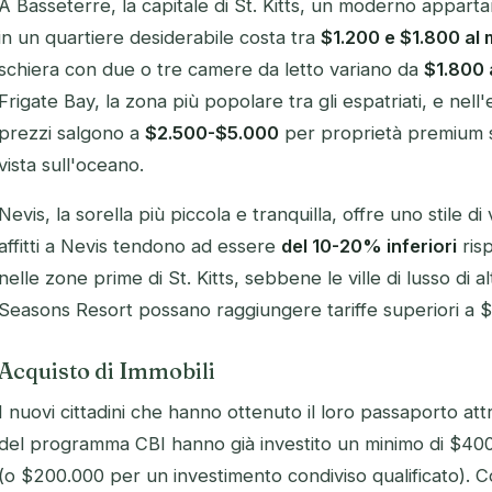
A Basseterre, la capitale di St. Kitts, un moderno appar
in un quartiere desiderabile costa tra
$1.200 e $1.800 al
schiera con due o tre camere da letto variano da
$1.800 
Frigate Bay, la zona più popolare tra gli espatriati, e nell
prezzi salgono a
$2.500-$5.000
per proprietà premium s
vista sull'oceano.
Nevis, la sorella più piccola e tranquilla, offre uno stile di
affitti a Nevis tendono ad essere
del 10-20% inferiori
risp
nelle zone prime di St. Kitts, sebbene le ville di lusso di al
Seasons Resort possano raggiungere tariffe superiori a $
Acquisto di Immobili
I nuovi cittadini che hanno ottenuto il loro passaporto at
del programma CBI hanno già investito un minimo di $40
(o $200.000 per un investimento condiviso qualificato). 