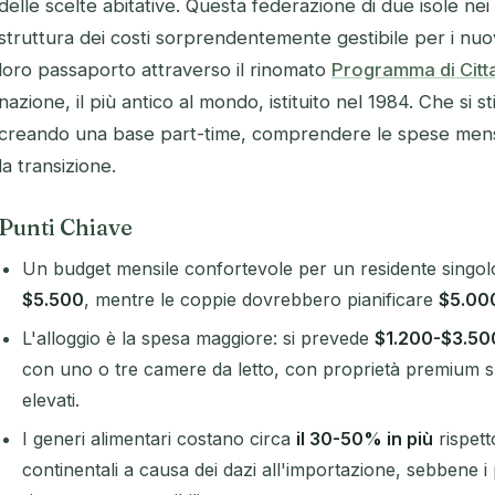
delle scelte abitative. Questa federazione di due isole nei 
struttura dei costi sorprendentemente gestibile per i nuov
loro passaporto attraverso il rinomato
Programma di Citt
nazione, il più antico al mondo, istituito nel 1984. Che si
creando una base part-time, comprendere le spese mensil
la transizione.
Punti Chiave
Un budget mensile confortevole per un residente singolo 
$5.500
, mentre le coppie dovrebbero pianificare
$5.00
L'alloggio è la spesa maggiore: si prevede
$1.200-$3.5
con uno o tre camere da letto, con proprietà premium s
elevati.
I generi alimentari costano circa
il 30-50% in più
rispett
continentali a causa dei dazi all'importazione, sebbene i pr