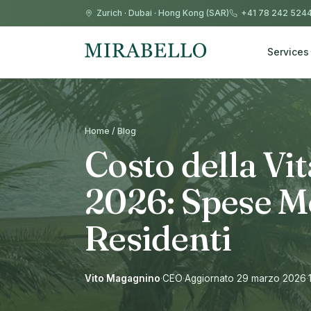
Zurich
·
Dubai
·
Hong Kong (SAR)
+41 78 242 524
Services
Home / Blog
Costo della Vita
2026: Spese Me
Residenti
Vito Magagnino
·
CEO
·
Aggiornato 29 marzo 2026
·