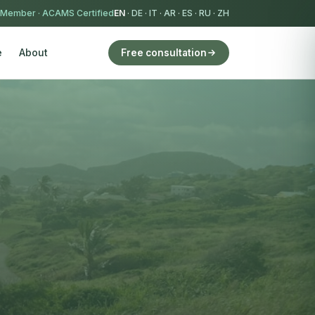
 Member
·
ACAMS Certified
EN
·
DE
·
IT
·
AR
·
ES
·
RU
·
ZH
e
About
Free consultation