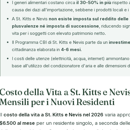
I generi alimentari costano circa
il 30-50% in più
rispetto a
causa dei dazi all'importazione, sebbene i prodotti locali e i
A St. Kitts e Nevis
non esiste imposta sul reddito delle
plusvalenze né imposta di successione
, riducendo sign
vita per i soggetti con elevato patrimonio netto.
Il
Programma CBI di St. Kitts e Nevis
parte da un
investim
cittadinanza elaborata in
4-6 mesi
.
I costi delle utenze (elettricità, acqua, internet) ammontan
base all'utilizzo del condizionatore d'aria e alle dimensioni d
Costo della Vita a St. Kitts e Nev
Mensili per i Nuovi Residenti
Il
costo della vita a St. Kitts e Nevis nel 2026
varia appr
$6.500 al mese
per un residente singolo, a seconda delle 