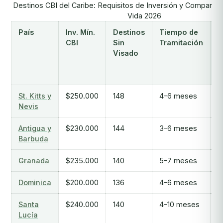
Destinos CBI del Caribe: Requisitos de Inversión y Comparaci
Vida 2026
País
Inv. Mín.
Destinos
Tiempo de
C
CBI
Sin
Tramitación
V
Visado
M
E
(
St. Kitts y
$250.000
148
4-6 meses
$
Nevis
Antigua y
$230.000
144
3-6 meses
$
Barbuda
Granada
$235.000
140
5-7 meses
$
Dominica
$200.000
136
4-6 meses
$
Santa
$240.000
140
4-10 meses
$
Lucía