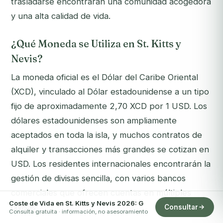
trasladarse encontrarán una comunidad acogedora
y una alta calidad de vida.
¿Qué Moneda se Utiliza en St. Kitts y
Nevis?
La moneda oficial es el Dólar del Caribe Oriental
(XCD), vinculado al Dólar estadounidense a un tipo
fijo de aproximadamente 2,70 XCD por 1 USD. Los
dólares estadounidenses son ampliamente
aceptados en toda la isla, y muchos contratos de
alquiler y transacciones más grandes se cotizan en
USD. Los residentes internacionales encontrarán la
gestión de divisas sencilla, con varios bancos
comerciales que ofrecen cuentas en múltiples
Coste de Vida en St. Kitts y Nevis 2026: G
divisas.
Consultar
Consulta gratuita · información, no asesoramiento