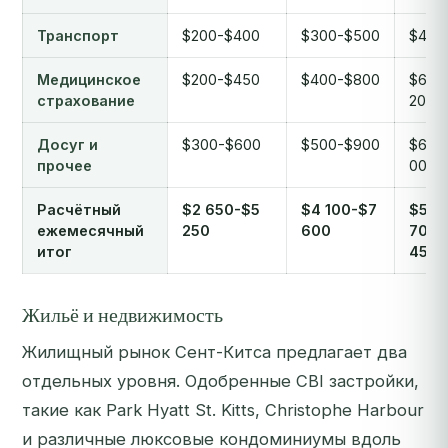
Транспорт
$200-$400
$300-$500
$400
Медицинское
$200-$450
$400-$800
$600
страхование
200
Досуг и
$300-$600
$500-$900
$600
прочее
000
Расчётный
$2 650-$5
$4 100-$7
$5
ежемесячный
250
600
700-
итог
450
Жильё и недвижимость
Жилищный рынок Сент-Китса предлагает два
отдельных уровня. Одобренные CBI застройки,
такие как Park Hyatt St. Kitts, Christophe Harbour
и различные люксовые кондоминиумы вдоль