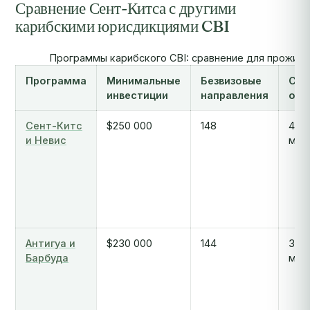
Сравнение Сент-Китса с другими
карибскими юрисдикциями CBI
Программы карибского CBI: сравнение для проживан
Программа
Минимальные
Безвизовые
Сро
инвестиции
направления
обр
Сент-Китс
$250 000
148
4-6
и Невис
мес
Антигуа и
$230 000
144
3-6
Барбуда
мес