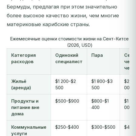
Бермуды, предлагая при этом значительно
более высокое качество жизни, чем многие
материковые карибские страны.
Ежемесячные оценки стоимости жизни на Сент-Китсе и 
(2026, USD)
Категория
Одинокий
Пара
Семь
расходов
специалист
четы
чело
Жильё
$1 200-$2
$1 800-$3
$2 5
(аренда)
500
500
000
Продукты и
$500-$900
$800-$1
$1 20
питание вне
400
000
дома
Коммунальные
$250-$400
$300-$500
$400
услуги