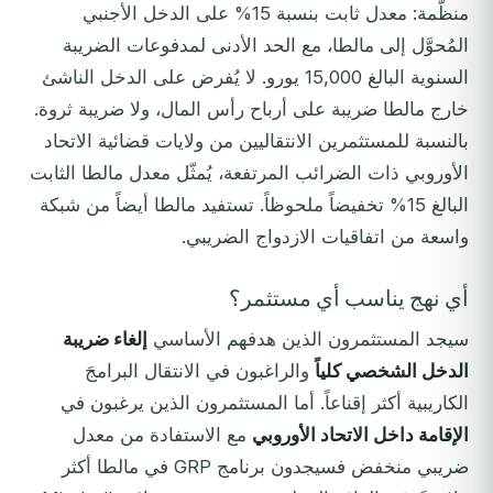
منظَّمة: معدل ثابت بنسبة 15% على الدخل الأجنبي
المُحوَّل إلى مالطا، مع الحد الأدنى لمدفوعات الضريبة
السنوية البالغ 15,000 يورو. لا يُفرض على الدخل الناشئ
خارج مالطا ضريبة على أرباح رأس المال، ولا ضريبة ثروة.
بالنسبة للمستثمرين الانتقاليين من ولايات قضائية الاتحاد
الأوروبي ذات الضرائب المرتفعة، يُمثّل معدل مالطا الثابت
البالغ 15% تخفيضاً ملحوظاً. تستفيد مالطا أيضاً من شبكة
واسعة من اتفاقيات الازدواج الضريبي.
أي نهج يناسب أي مستثمر؟
سيجد المستثمرون الذين هدفهم الأساسي
إلغاء ضريبة
الدخل الشخصي كلياً
والراغبون في الانتقال البرامجَ
الكاريبية أكثر إقناعاً. أما المستثمرون الذين يرغبون في
الإقامة داخل الاتحاد الأوروبي
مع الاستفادة من معدل
ضريبي منخفض فسيجدون برنامج GRP في مالطا أكثر