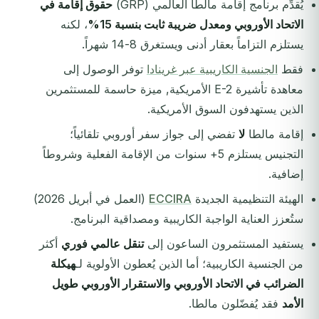
يُقدِّم برنامج إقامة مالطا العالمي (GRP)
حقوق إقامة في
الاتحاد الأوروبي ومعدل ضريبة ثابت بنسبة 15%
، لكنه
يستلزم التزاماً بعقار أدنى ويستغرق 8-14 شهراً.
فقط
الجنسية الكاريبية عبر غرينادا
توفر الوصول إلى
معاهدة تأشيرة E-2 الأمريكية, ميزة حاسمة للمستثمرين
الذين يستهدفون السوق الأمريكية.
إقامة مالطا
لا
تفضي إلى جواز سفر أوروبي تلقائياً؛
التجنيس يستلزم 5+ سنوات من الإقامة الفعلية وشروطاً
إضافية.
الهيئة التنظيمية الجديدة
ECCIRA
(العمل في أبريل 2026)
ستُعزز العناية الواجبة الكاريبية ومصداقية البرنامج.
يستفيد المستثمرون الساعون إلى
تنقل عالمي فوري
أكثر
من الجنسية الكاريبية؛ أما الذين يُعطون الأولوية لـ
هيكلة
الضرائب في الاتحاد الأوروبي والاستقرار الأوروبي طويل
الأمد
فقد يُفضّلون مالطا.