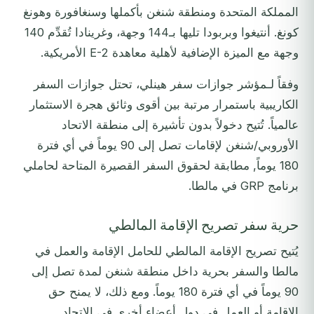
المملكة المتحدة ومنطقة شنغن بأكملها وسنغافورة وهونغ
كونغ. أنتيغوا وبربودا تليها بـ144 وجهة، وغرينادا تُقدِّم 140
وجهة مع الميزة الإضافية لأهلية معاهدة E-2 الأمريكية.
وفقاً لـمؤشر جوازات سفر هينلي، تحتل جوازات السفر
الكاريبية باستمرار مرتبة بين أقوى وثائق هجرة الاستثمار
عالمياً. تُتيح دخولاً بدون تأشيرة إلى منطقة الاتحاد
الأوروبي/شنغن لإقامات تصل إلى 90 يوماً في أي فترة
180 يوماً, مطابقة لحقوق السفر القصيرة المتاحة لحاملي
برنامج GRP في مالطا.
حرية سفر تصريح الإقامة المالطي
يُتيح تصريح الإقامة المالطي للحامل الإقامة والعمل في
مالطا والسفر بحرية داخل منطقة شنغن لمدة تصل إلى
90 يوماً في أي فترة 180 يوماً. ومع ذلك، لا يمنح حق
الإقامة أو العمل في دول أعضاء أخرى في الاتحاد