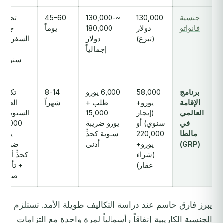
جنسية
130,000
~130,000-
45-60
تجديد
فانواتو
دولار
180,000
يوماً
جواز
(تبرع)
دولار
السفر كل
إجمالياً
10
سنوات
برنامج
58,000
6,000 يورو
8-14
تكلفة
الإقامة
يورو+
طلب +
شهراً
العقار
العالمي
(إيجار
15,000
السنوية +
في
سنوي) أو
يورو ضريبة
15,000
مالطا
220,000
سنوية كحدٍّ
يورو
(GRP)
يورو+
أدنى
ضريبة
(شراء
كحدٍّ أدنى
عقار)
+ تأمين
صحي
يبرز فارق حاسم عند دراسة التكاليف طويلة الأمد. تستلزم
الجنسية الكاريبية إنفاقاً رأسمالياً لمرة واحدة مع التزامات