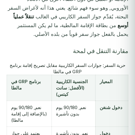
الأوروبي, وهو سوء فهم شائع. يعني هذا أنه لأغراض السفر
البحتة، يُقدِّم جواز السفر الكاريبي في الغالب
تنقلاً عملياً
أوسع
من بطاقة الإقامة المالطية، ما لم يكن المستثمر
يحمل بالفعل جواز سفر قوياً من بلده الأصلي.
مقارنة التنقل في لمحة
حرية السفر: جوازات السفر الكاريبية مقابل تصريح إقامة برنامج
GRP في مالطا
المعيار
الجنسية الكاريبية
برنامج GRP في
(الأفضل: سانت
مالطا
كيتس)
دخول شنغن
نعم, 90/180 يوم
نعم, 90/180 يوم
بدون تأشيرة
(بالإضافة إلى إقامة
مالطا)
دخول
نعم, بدون تأشيرة
يعتمد على جواز