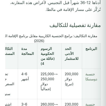
أدناها 12-36 شهراً قبل التجنيس. لأغراض هذه المقارنة،
نُركّز على مسار الإقامة في مالطا.
مقارنة تفصيلية للتكاليف
مقارنة التكاليف: برامج الجنسية الكاريبية مقابل برنامج الإقامة العا
(2026)
البرنامج
الحد
الرسوم
مدة
التكاليف
الأدنى
الحكومية
المعالجة
المستمرة
للاستثمار
(عائلة من
4)
جنسية
200,000
~225,000-
4-6
تجديد
دومينيكا
دولار
250,000
أشهر
جواز
(تبرع)
دولار
السفر كل
إجمالياً
10
سنوات
جنسية
230,000
~260,000-
3-6
اشتراط