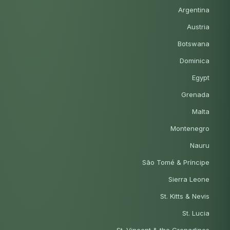
Argentina
Austria
Botswana
Dominica
Egypt
Grenada
Malta
Montenegro
Nauru
São Tomé & Príncipe
Sierra Leone
St. Kitts & Nevis
St. Lucia
St. Vincent & the Grenadines