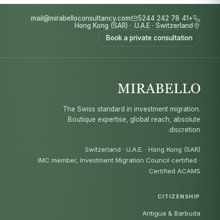
mail@mirabelloconsultancy.com
+41 78 242 5244
Hong Kong (SAR)
·
U.A.E.
·
Switzerland
Book a private consultation
The Swiss standard in investment migration.
Boutique expertise, global reach, absolute
discretion.
Switzerland · U.A.E. · Hong Kong (SAR)
IMC member, Investment Migration Council certified
·
Certified ACAMS
CITIZENSHIP
Antigua & Barbuda