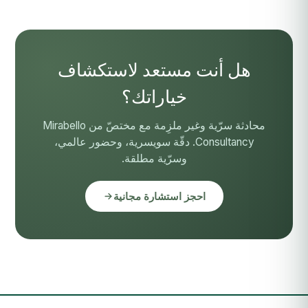
هل أنت مستعد لاستكشاف
خياراتك؟
محادثة سرّية وغير ملزِمة مع مختصّ من Mirabello
Consultancy. دقّة سويسرية، وحضور عالمي،
وسرّية مطلقة.
احجز استشارة مجانية