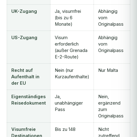
UK-Zugang
Ja, visumfrei
Abhängig
(bis zu 6
vom
Monate)
Originalpass
US-Zugang
Visum
Abhängig
erforderlich
vom
(außer Grenada
Originalpass
E-2-Route)
Recht auf
Nein (nur
Nur Malta
Aufenthalt in
Kurzaufenthalte)
der EU
Eigenständiges
Ja,
Nein,
Reisedokument
unabhängiger
ergänzend
Pass
zum
Originalpass
Visumfreie
Bis zu 148
Nicht
Destinationen
zutreffend