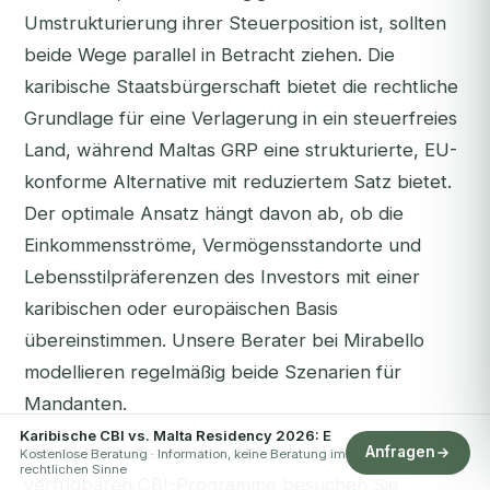
Umstrukturierung ihrer Steuerposition ist, sollten
beide Wege parallel in Betracht ziehen. Die
karibische Staatsbürgerschaft bietet die rechtliche
Grundlage für eine Verlagerung in ein steuerfreies
Land, während Maltas GRP eine strukturierte, EU-
konforme Alternative mit reduziertem Satz bietet.
Der optimale Ansatz hängt davon ab, ob die
Einkommensströme, Vermögensstandorte und
Lebensstilpräferenzen des Investors mit einer
karibischen oder europäischen Basis
übereinstimmen. Unsere Berater bei Mirabello
modellieren regelmäßig beide Szenarien für
Mandanten.
Karibische CBI vs. Malta Residency 2026: E
Für einen umfassenden Überblick über alle
Anfragen
Kostenlose Beratung · Information, keine Beratung im
rechtlichen Sinne
verfügbaren CBI-Programme besuchen Sie