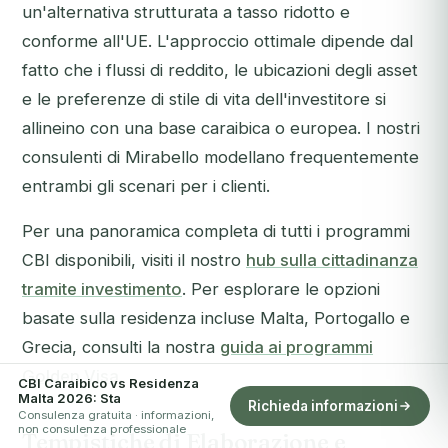
un'alternativa strutturata a tasso ridotto e
conforme all'UE. L'approccio ottimale dipende dal
fatto che i flussi di reddito, le ubicazioni degli asset
e le preferenze di stile di vita dell'investitore si
allineino con una base caraibica o europea. I nostri
consulenti di Mirabello modellano frequentemente
entrambi gli scenari per i clienti.
Per una panoramica completa di tutti i programmi
CBI disponibili, visiti il nostro
hub sulla cittadinanza
tramite investimento
. Per esplorare le opzioni
basate sulla residenza incluse Malta, Portogallo e
Grecia, consulti la nostra
guida ai programmi
Golden Visa
.
CBI Caraibico vs Residenza
Malta 2026: Sta
Richieda informazioni
Consulenza gratuita · informazioni,
non consulenza professionale
Tempistiche di Elaborazione e