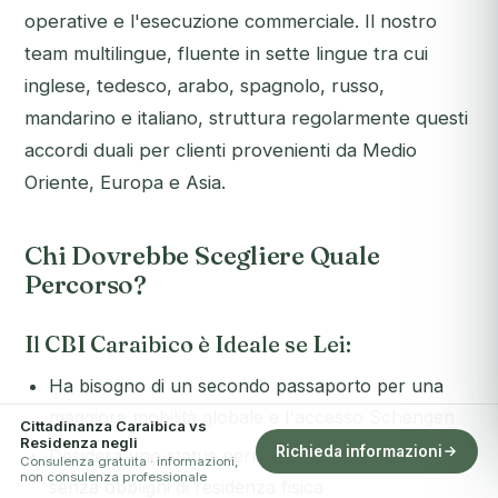
operative e l'esecuzione commerciale. Il nostro
team multilingue, fluente in sette lingue tra cui
inglese, tedesco, arabo, spagnolo, russo,
mandarino e italiano, struttura regolarmente questi
accordi duali per clienti provenienti da Medio
Oriente, Europa e Asia.
Chi Dovrebbe Scegliere Quale
Percorso?
Il CBI Caraibico è Ideale se Lei:
Ha bisogno di un secondo passaporto per una
maggiore mobilità globale e l'accesso Schengen
Cittadinanza Caraibica vs
Residenza negli
Richieda informazioni
Desidera uno status permanente ed ereditabile
Consulenza gratuita · informazioni,
non consulenza professionale
senza obblighi di residenza fisica