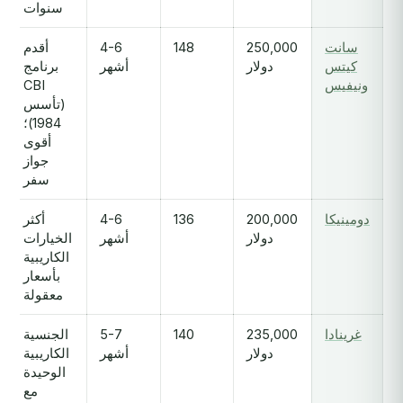
سنوات
سانت
250,000
148
4-6
أقدم
كيتس
دولار
أشهر
برنامج
ونيفيس
CBI
(تأسس
1984)؛
أقوى
جواز
سفر
دومينيكا
200,000
136
4-6
أكثر
دولار
أشهر
الخيارات
الكاريبية
بأسعار
معقولة
غرينادا
235,000
140
5-7
الجنسية
دولار
أشهر
الكاريبية
الوحيدة
مع