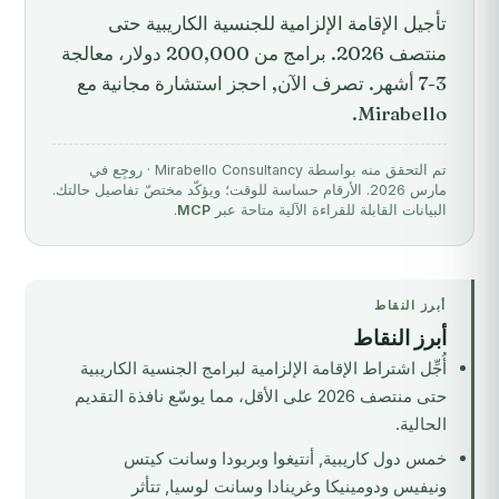
تأجيل الإقامة الإلزامية للجنسية الكاريبية حتى
منتصف 2026. برامج من 200,000 دولار، معالجة
3-7 أشهر. تصرف الآن, احجز استشارة مجانية مع
Mirabello.
تم التحقق منه بواسطة Mirabello Consultancy · روجِع في
مارس 2026. الأرقام حساسة للوقت؛ ويؤكّد مختصّ تفاصيل حالتك.
البيانات القابلة للقراءة الآلية متاحة عبر
MCP
.
أبرز النقاط
أبرز النقاط
أُجِّل اشتراط الإقامة الإلزامية لبرامج الجنسية الكاريبية
حتى منتصف 2026 على الأقل، مما يوسّع نافذة التقديم
الحالية.
خمس دول كاريبية, أنتيغوا وبربودا وسانت كيتس
ونيفيس ودومينيكا وغرينادا وسانت لوسيا, تتأثر