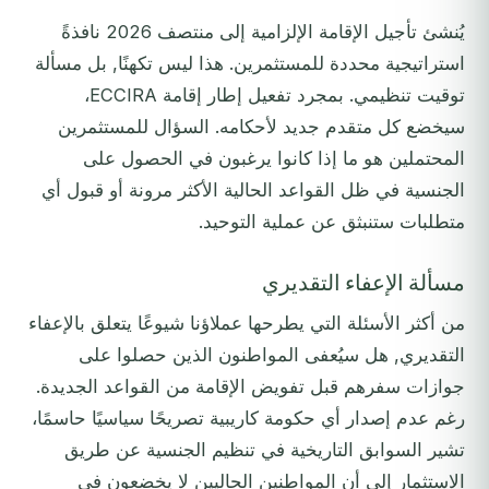
يُنشئ تأجيل الإقامة الإلزامية إلى منتصف 2026 نافذةً
استراتيجية محددة للمستثمرين. هذا ليس تكهنًا, بل مسألة
توقيت تنظيمي. بمجرد تفعيل إطار إقامة ECCIRA،
سيخضع كل متقدم جديد لأحكامه. السؤال للمستثمرين
المحتملين هو ما إذا كانوا يرغبون في الحصول على
الجنسية في ظل القواعد الحالية الأكثر مرونة أو قبول أي
متطلبات ستنبثق عن عملية التوحيد.
مسألة الإعفاء التقديري
من أكثر الأسئلة التي يطرحها عملاؤنا شيوعًا يتعلق بالإعفاء
التقديري, هل سيُعفى المواطنون الذين حصلوا على
جوازات سفرهم قبل تفويض الإقامة من القواعد الجديدة.
رغم عدم إصدار أي حكومة كاريبية تصريحًا سياسيًا حاسمًا،
تشير السوابق التاريخية في تنظيم الجنسية عن طريق
الاستثمار إلى أن المواطنين الحاليين لا يخضعون في