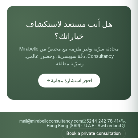
هل أنت مستعد لاستكشاف
خياراتك؟
محادثة سرّية وغير ملزِمة مع مختصّ من Mirabello
Consultancy. دقّة سويسرية، وحضور عالمي،
وسرّية مطلقة.
احجز استشارة مجانية
mail@mirabelloconsultancy.com
+41 78 242 5244
Hong Kong (SAR)
·
U.A.E.
·
Switzerland
Book a private consultation