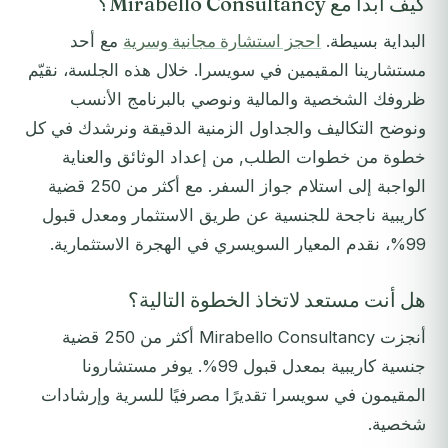
كيف أبدأ مع Mirabello Consultancy؟
البداية بسيطة.
احجز استشارة مجانية وسرية
مع أحد
مستشارينا المقيمين في سويسرا. خلال هذه الجلسة، نقيّم
ظروفك الشخصية والمالية ونوصي بالبرنامج الأنسب
ونوضح التكاليف والجداول الزمنية الدقيقة ونرشدك في كل
خطوة من خطوات الطلب, من إعداد الوثائق والعناية
الواجبة إلى استلام جواز السفر. مع أكثر من 250 قضية
كاريبية ناجحة للجنسية عن طريق الاستثمار ومعدل قبول
99%، نقدم المعيار السويسري في الهجرة الاستثمارية.
هل أنت مستعد لاتخاذ الخطوة التالية؟
أنجزت Mirabello Consultancy أكثر من 250 قضية
جنسية كاريبية بمعدل قبول 99%. يوفر مستشارونا
المقيمون في سويسرا تقديرًا مصرفيًا للسرية وإرشادات
شخصية.