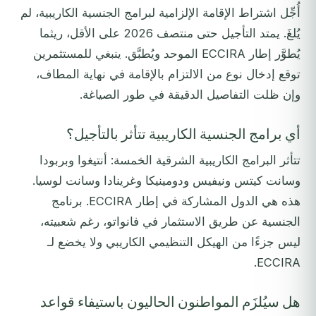
أُجِّل اشتراط الإقامة الإلزامية لبرامج الجنسية الكاريبية، لم
يُلغَ. يمتد التأجيل حتى منتصف 2026 على الأقل، ريثما
يُطوَّر إطار ECCIRA الموحد ويُطبَّق. ينبغي للمستثمرين
توقع إدخال نوع من الالتزام بالإقامة في نهاية المطاف،
وإن ظلت التفاصيل الدقيقة في طور الصياغة.
أي برامج الجنسية الكاريبية تتأثر بالتأجيل؟
تتأثر البرامج الكاريبية الشرقية الخمسة: أنتيغوا وبربودا
وسانت كيتس ونيفيس ودومينيكا وغرينادا وسانت لوسيا.
هذه هي الدول المشاركة في إطار ECCIRA. برنامج
الجنسية عن طريق الاستثمار في فانواتو، رغم شعبيته،
ليس جزءًا من الهيكل التنظيمي الكاريبي ولا يخضع لـ
ECCIRA.
هل سيُلزَم المواطنون الحاليون باستيفاء قواعد