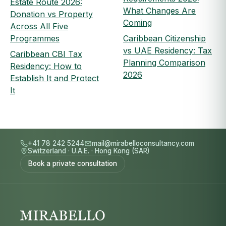
Estate Route 2026:
What Changes Are
Donation vs Property
Coming
Across All Five
Programmes
Caribbean Citizenship
vs UAE Residency: Tax
Caribbean CBI Tax
Planning Comparison
Residency: How to
2026
Establish It and Protect
It
+41 78 242 5244
mail@mirabelloconsultancy.com
Switzerland
·
U.A.E.
·
Hong Kong (SAR)
Book a private consultation