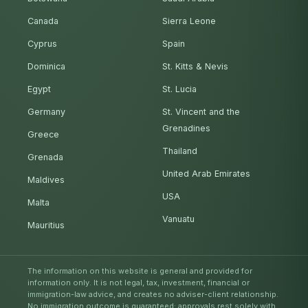
Canada
Sierra Leone
Cyprus
Spain
Dominica
St. Kitts & Nevis
Egypt
St. Lucia
Germany
St. Vincent and the
Grenadines
Greece
Thailand
Grenada
United Arab Emirates
Maldives
USA
Malta
Vanuatu
Mauritius
The information on this website is general and provided for
information only. It is not legal, tax, investment, financial or
immigration-law advice, and creates no adviser-client relationship.
No immigration outcome is guaranteed; approvals rest solely with