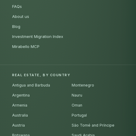
FAQs
About us
Blog
Investment Migration Index
Mirabello MCP
REAL ESTATE, BY COUNTRY
Antigua and Barbuda
Montenegro
Argentina
Nauru
Armenia
Oman
Australia
Portugal
Austria
São Tomé and Príncipe
Botswana
Saudi Arabia