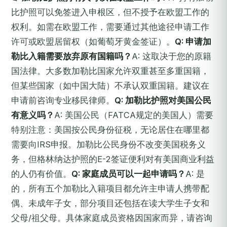
比护照可以免签进入申根区，但不授予在欧盟工作的
权利。如需在欧盟工作，需要通过其他途径申请工作
许可或欧盟居留权（如葡萄牙黄金签证）。
Q: 申请加
勒比入籍需要放弃原有国籍吗？
A: 这取决于您的原籍
国法律。大多数加勒比国家允许双重甚至多重国籍，
但某些国家（如中国大陆）不承认双重国籍。建议在
申请前咨询专业移民律师。
Q: 加勒比护照对美国公民
有意义吗？
A: 美国公民（FATCA规定的美国人）需要
特别注意：美国按公民身份征税，无论居住在哪里都
需要向IRS申报。加勒比公民身份不改变美国税务义
务，但格林纳达护照的E-2签证便利对有美国商业利益
的人仍有价值。
Q: 家庭成员可以一起申请吗？
A: 是
的，所有五个加勒比入籍项目都允许主申请人携带配
偶、未成年子女，部分项目还包括在读大学生子女和
父母/祖父母。具体家庭成员资格因国家而异，请咨询