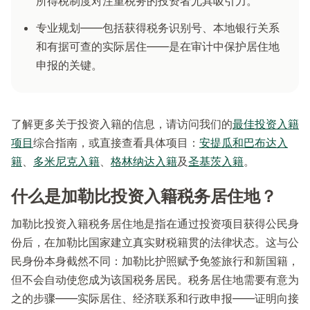
所得税制度对注重税务的投资者尤具吸引力。
专业规划——包括获得税务识别号、本地银行关系
和有据可查的实际居住——是在审计中保护居住地
申报的关键。
了解更多关于投资入籍的信息，请访问我们的
最佳投资入籍
项目
综合指南，或直接查看具体项目：
安提瓜和巴布达入
籍
、
多米尼克入籍
、
格林纳达入籍
及
圣基茨入籍
。
什么是加勒比投资入籍税务居住地？
加勒比投资入籍税务居住地是指在通过投资项目获得公民身
份后，在加勒比国家建立真实财税籍贯的法律状态。这与公
民身份本身截然不同：加勒比护照赋予免签旅行和新国籍，
但不会自动使您成为该国税务居民。税务居住地需要有意为
之的步骤——实际居住、经济联系和行政申报——证明向接