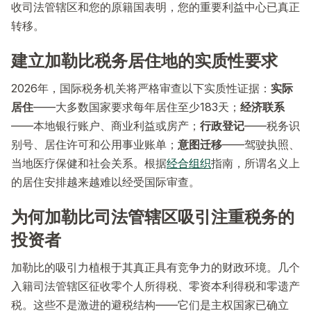
收司法管辖区和您的原籍国表明，您的重要利益中心已真正
转移。
建立加勒比税务居住地的实质性要求
2026年，国际税务机关将严格审查以下实质性证据：
实际
居住
——大多数国家要求每年居住至少183天；
经济联系
——本地银行账户、商业利益或房产；
行政登记
——税务识
别号、居住许可和公用事业账单；
意图迁移
——驾驶执照、
当地医疗保健和社会关系。根据
经合组织
指南，所谓名义上
的居住安排越来越难以经受国际审查。
为何加勒比司法管辖区吸引注重税务的
投资者
加勒比的吸引力植根于其真正具有竞争力的财政环境。几个
入籍司法管辖区征收零个人所得税、零资本利得税和零遗产
税。这些不是激进的避税结构——它们是主权国家已确立