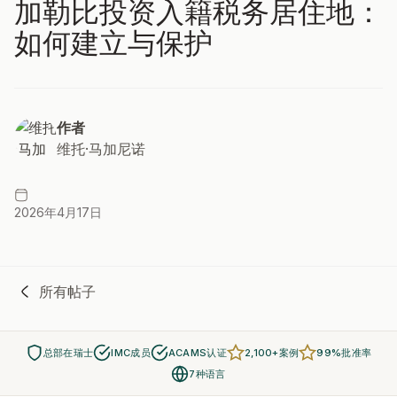
加勒比投资入籍税务居住地：
如何建立与保护
作者
维托·马加尼诺
2026年4月17日
所有帖子
总部在瑞士
IMC成员
ACAMS认证
2,100+案例
99%批准率
7种语言