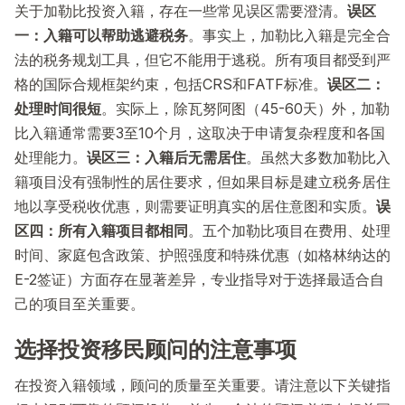
关于加勒比投资入籍，存在一些常见误区需要澄清。
误区
一：入籍可以帮助逃避税务
。事实上，加勒比入籍是完全合
法的税务规划工具，但它不能用于逃税。所有项目都受到严
格的国际合规框架约束，包括CRS和FATF标准。
误区二：
处理时间很短
。实际上，除瓦努阿图（45-60天）外，加勒
比入籍通常需要3至10个月，这取决于申请复杂程度和各国
处理能力。
误区三：入籍后无需居住
。虽然大多数加勒比入
籍项目没有强制性的居住要求，但如果目标是建立税务居住
地以享受税收优惠，则需要证明真实的居住意图和实质。
误
区四：所有入籍项目都相同
。五个加勒比项目在费用、处理
时间、家庭包含政策、护照强度和特殊优惠（如格林纳达的
E-2签证）方面存在显著差异，专业指导对于选择最适合自
己的项目至关重要。
选择投资移民顾问的注意事项
在投资入籍领域，顾问的质量至关重要。请注意以下关键指