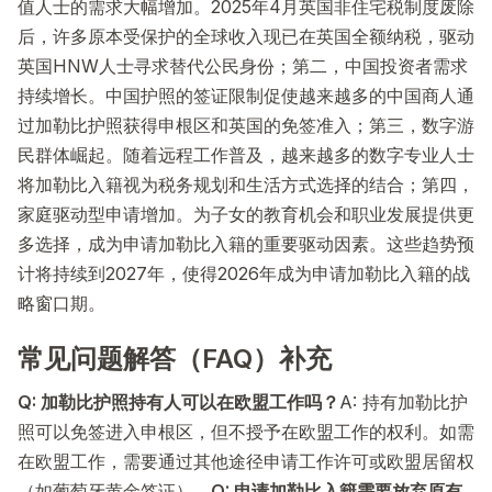
值人士的需求大幅增加。2025年4月英国非住宅税制度废除
后，许多原本受保护的全球收入现已在英国全额纳税，驱动
英国HNW人士寻求替代公民身份；第二，中国投资者需求
持续增长。中国护照的签证限制促使越来越多的中国商人通
过加勒比护照获得申根区和英国的免签准入；第三，数字游
民群体崛起。随着远程工作普及，越来越多的数字专业人士
将加勒比入籍视为税务规划和生活方式选择的结合；第四，
家庭驱动型申请增加。为子女的教育机会和职业发展提供更
多选择，成为申请加勒比入籍的重要驱动因素。这些趋势预
计将持续到2027年，使得2026年成为申请加勒比入籍的战
略窗口期。
常见问题解答（FAQ）补充
Q: 加勒比护照持有人可以在欧盟工作吗？
A: 持有加勒比护
照可以免签进入申根区，但不授予在欧盟工作的权利。如需
在欧盟工作，需要通过其他途径申请工作许可或欧盟居留权
（如葡萄牙黄金签证）。
Q: 申请加勒比入籍需要放弃原有