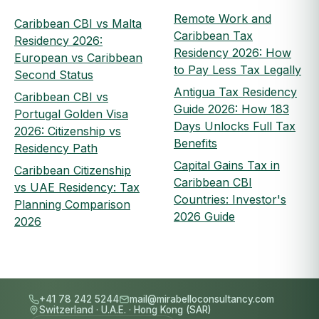
Remote Work and
Caribbean CBI vs Malta
Caribbean Tax
Residency 2026:
Residency 2026: How
European vs Caribbean
to Pay Less Tax Legally
Second Status
Antigua Tax Residency
Caribbean CBI vs
Guide 2026: How 183
Portugal Golden Visa
Days Unlocks Full Tax
2026: Citizenship vs
Benefits
Residency Path
Capital Gains Tax in
Caribbean Citizenship
Caribbean CBI
vs UAE Residency: Tax
Countries: Investor's
Planning Comparison
2026 Guide
2026
+41 78 242 5244
mail@mirabelloconsultancy.com
Switzerland
·
U.A.E.
·
Hong Kong (SAR)