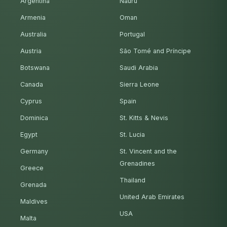
Argentina
Nauru
Armenia
Oman
Australia
Portugal
Austria
São Tomé and Príncipe
Botswana
Saudi Arabia
Canada
Sierra Leone
Cyprus
Spain
Dominica
St. Kitts & Nevis
Egypt
St. Lucia
Germany
St. Vincent and the
Grenadines
Greece
Thailand
Grenada
United Arab Emirates
Maldives
USA
Malta