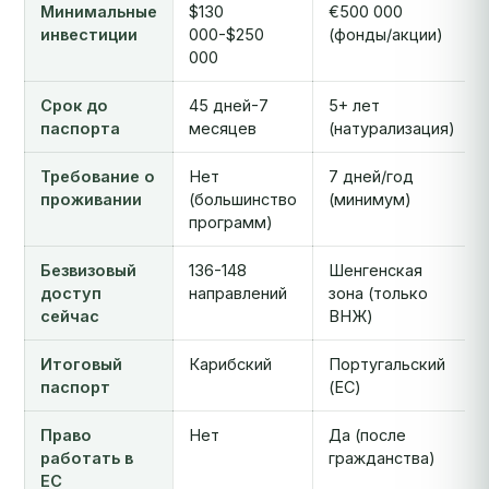
Минимальные
$130
€500 000
инвестиции
000-$250
(фонды/акции)
000
Срок до
45 дней-7
5+ лет
паспорта
месяцев
(натурализация)
Требование о
Нет
7 дней/год
проживании
(большинство
(минимум)
программ)
Безвизовый
136-148
Шенгенская
доступ
направлений
зона (только
сейчас
ВНЖ)
Итоговый
Карибский
Португальский
паспорт
(ЕС)
Право
Нет
Да (после
работать в
гражданства)
ЕС