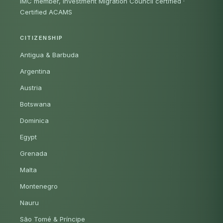
IMC member, Investment Migration Council certified
·
Certified ACAMS
CITIZENSHIP
Antigua & Barbuda
Argentina
Austria
Botswana
Dominica
Egypt
Grenada
Malta
Montenegro
Nauru
São Tomé & Príncipe