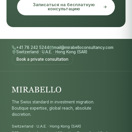
Записаться на бесплатную
консультацию
+41 78 242 5244
mail@mirabelloconsultancy.com
Switzerland
·
U.A.E.
·
Hong Kong (SAR)
Book a private consultation
The Swiss standard in investment migration.
Boutique expertise, global reach, absolute
discretion.
Switzerland · U.A.E. · Hong Kong (SAR)