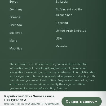
Egypt
St. Lucia
Germany
St. Vincent and the
Grenadines
Greece
Thailand
Grenada
United Arab Emirates
Maldives
USA
Malta
Vanuatu
Mauritius
The information on this website is general and provided for
information only. It is not legal, tax, investment, financial or
immigration-law advice, and creates no adviser-client relationship.
No immigration outcome is guaranteed; approvals rest solely with
the relevant government authorities. Programme thresholds, fees
and rules are time-sensitive, so verify them against official
government sources before acting. See our
Terms of Service
.
Карибское CBI vs Золотая виза
Португалии 2
© Mirabello Consultancy Ltd. All rights reserved. 2026
Оставить запрос
Бесплатная консультация · информация,
Privacy Policy
Terms of Service
EN
DE
IT
AR
ES
RU
ZH