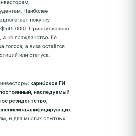
инвесторам,
удентам. Наиболее
едполагает покупку
~$545 000). Принципиально
, а не гражданство. Её
 голоса, а виза остаётся
тиций или статуса.
-инвесторы:
карибское ГИ
 постоянный, наследуемый
ное резидентство,
ранением квалифицирующих
м, и для многих опытных