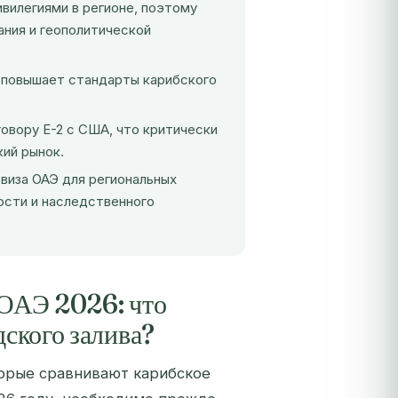
вилегиями в регионе, поэтому
ания и геополитической
) повышает стандарты карибского
овору E-2 с США, что критически
кий рынок.
 виза ОАЭ для региональных
ости и наследственного
 ОАЭ 2026: что
дского залива?
торые сравнивают карибское