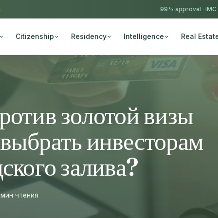
4
99% approval ·
IMC
Citizenship
Residency
Intelligence
Real Estat
ротив золотой визы
выбрать инвесторам
дского залива?
 мин чтения