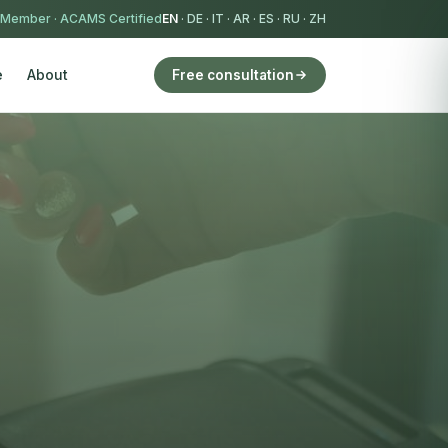
 Member
·
ACAMS Certified
EN
·
DE
·
IT
·
AR
·
ES
·
RU
·
ZH
e
About
Free consultation