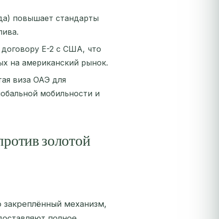
ода) повышает стандарты
лива.
 договору E-2 с США, что
ых на американский рынок.
тая виза ОАЭ для
лобальной мобильности и
против золотой
о закреплённый механизм,
доставляют полное,