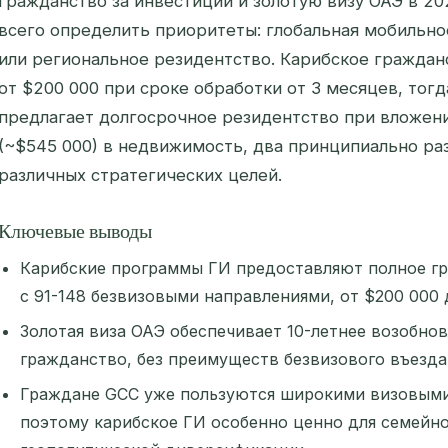
гражданство за инвестиции и золотую визу ОАЭ в 2
всего определить приоритеты: глобальная мобильно
или региональное резидентство. Карибское граждан
от $200 000 при сроке обработки от 3 месяцев, тогд
предлагает долгосрочное резидентство при вложени
(~$545 000) в недвижимость, два принципиально ра
различных стратегических целей.
Ключевые выводы
Карибские программы ГИ предоставляют полное гр
с 91-148 безвизовыми направлениями, от $200 000 
Золотая виза ОАЭ обеспечивает 10-летнее возобнов
гражданство, без преимуществ безвизового въезда
Граждане GCC уже пользуются широкими визовыми 
поэтому карибское ГИ особенно ценно для семейно