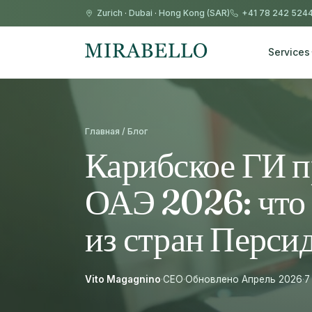
Zurich
·
Dubai
·
Hong Kong (SAR)
+41 78 242 524
Services
Главная / Блог
Карибское ГИ п
ОАЭ 2026: что 
из стран Перси
Vito Magagnino
·
CEO
·
Обновлено Апрель 2026
·
7