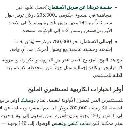
جنسية غرينادا عن طريق الاستثمار
:
يُحصل عليها عبر
مساهمة في صندوق حكومي بـ235,000 دولار، توفر جواز
سفر ثانياً مع 140 وجهة بدون تأشيرة ووصولاً إلى الاتحاد
الأوروبي/شنغن ومسار E-2 إلى الولايات المتحدة.
إجمالي الاستثمار:
نحو 780,000 دولار — يُؤمّن إقامة
إقليمية وجنسية عالمية مع وصول أمريكي في آنٍ واحد.
يُتيح هذا النهج المزدوج أقصى قدر من المرونة والتكرارية والمرونة
الاستراتيجية بتكلفة إجمالية تمثل جزءاً من المحفظة الاستثمارية
الكلية للمستثمر.
أوفر الخيارات الكاريبية لمستثمري الخليج
للمستثمرين الذين يُعطون الأولوية للقيمة، تُقدّم
دومينيكا
أوفر برامج
الجنسية الكاريبية بـ200,000 دولار للمتقدم المنفرد ومعالجة في 4
إلى 6 أشهر و136 وجهة بدون تأشيرة. لمن يسعون إلى أوسع حرية
سفر ممكنة، تُتيح
سانت كيتس ونيفيس
الوصول إلى 148 وجهة —