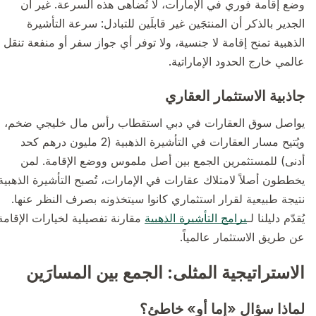
وضع إقامة فوري في الإمارات، لا تُضاهى هذه السرعة. غير أن
الجدير بالذكر أن المنتجَين غير قابلَين للتبادل: سرعة التأشيرة
الذهبية تمنح إقامة لا جنسية، ولا توفر أي جواز سفر أو منفعة تنقل
عالمي خارج الحدود الإماراتية.
جاذبية الاستثمار العقاري
يواصل سوق العقارات في دبي استقطاب رأس مال خليجي ضخم،
ويُتيح مسار العقارات في التأشيرة الذهبية (2 مليون درهم كحد
أدنى) للمستثمرين الجمع بين أصل ملموس ووضع الإقامة. لمن
يخططون أصلاً لامتلاك عقارات في الإمارات، تُصبح التأشيرة الذهبية
نتيجة طبيعية لقرار استثماري كانوا سيتخذونه بصرف النظر عنها.
يُقدّم دليلنا لـ
برامج التأشيرة الذهبية
مقارنة تفصيلية لخيارات الإقامة
عن طريق الاستثمار عالمياً.
الاستراتيجية المثلى: الجمع بين المسارَين
لماذا سؤال «إما أو» خاطئ؟