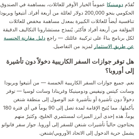
تُقدّم
دومينيكا
عموماً الخيار الأوفر للعائلات، بمساهمة في الصندوق
الحكومي بنحو 200,000 دولار لعائلة من أربعة أفراد. أنتيغوا وبربودا
تنافسية أيضاً للعائلات الكبيرة بمعدل مساهمة مخفض للعائلات
المؤلفة من أربعة أفراد فأكثر. يُنمذج مستشارونا التكاليف الدقيقة
لكل برنامج بناءً على تركيبة عائلتك — راجع
دليل مقارنة الجنسية
عن طريق الاستثمار
لمزيد من التفاصيل.
هل توفر جوازات السفر الكاريبية دخولاً دون تأشيرة
إلى أوروبا؟
نعم. جميع جوازات السفر الكاريبية الخمسة — من أنتيغوا وبربودا
وسانت كيتس ونيفيس ودومينيكا وغرينادا وسانت لوسيا — توفر
دخولاً دون تأشيرة أو بتأشيرة عند الوصول إلى منطقة شنغن
بأكملها، مما يُتيح الإقامة لمدة تصل إلى 90 يوماً في أي فترة 180
يوماً. هذه إحدى أبرز الميزات لمستثمري الخليج، وكثيرٌ منهم
يحتاجون حالياً تأشيرات شنغن للسفر إلى أوروبا. جواز سفر فانواتو لا
يشمل حرية الدخول إلى الاتحاد الأوروبي/شنغن.