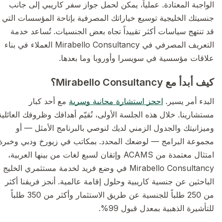
الواجبة المعتادة. عملياً، يمكن لحمل جواز سفر كاريبي إلى جانب
جنسيتك الخليجية توسيع خياراتك المصرفية بإتاحة المؤسسات التي
قد تنتهج سياسات أكثر تقييداً تجاه بعض الجنسيات. تُساعد خدمة
التعريف المصرفي في Mirabello Consultancy العملاء في بناء
علاقات مؤسسية في سويسرا وأوروبا وما بعدها.
كيف أبدأ مع Mirabello Consultancy؟
البدء أمر يسير.
احجز استشارة مجانية وسرية
مع أحد كبار
مستشارينا. خلال هذه الجلسة الأولى، نُقيّم أهدافك وظروفك العائلية
وميزانيتك والجدول الزمني لديك لنوصي بالبرنامج الأمثل — أو
مجموعة البرامج — لوضعك المحدد. بمكاتب في زيورخ ودبي وخبرة
امتثال معتمدة من ACAMS وإتقان لسبع لغات من بينها العربية،
Mirabello Consultancy في وضع فريد لخدمة مستثمري الخليج
الباحثين عن جنسية كاريبية وحلول إقامة عالمية. أنجز فريقنا أكثر
من 250 طلباً للجنسية عن طريق الاستثمار وأكثر من 350 طلباً
للتأشيرة الذهبية بمعدل قبول 99%.