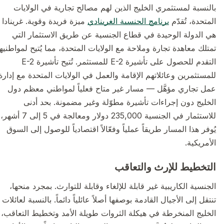
بالنسبة لمستثمري الخليج الذين لهم مصالح تجارية في الولايات
المتحدة، تُقدّم
برنامج الجنسية الغرينادي
ميزة فريدة وقوية. غرينادا
هي الدولة الوحيدة في قطاع الجنسية عن طريق الاستثمار التي
تمتلك معاهدة تجارة وملاحة مع الولايات المتحدة، مما يُتيح لمواطنيها
التقدم للحصول على تأشيرة E-2 للمستثمر. تُتيح تأشيرة E-2
للمستثمرين وعائلاتهم الإقامة والعمل في الولايات المتحدة مع إدارة
عمل تجاري مؤهَّل — مسار غير متاح فعلياً لمواطني معظم دول
الخليج دون إجراءات تأشيرة مطوّلة وغير مضمونة. بحد أدنى
للاستثمار في الجنسية 235,000 دولار ومعالجة في 5 إلى 7 أشهر،
يُوفر هذا المسار طريقاً عملياً وفعّالاً اقتصادياً للوصول إلى السوق
الأمريكية.
التخطيط للإرث والتعاقب
الجنسية الكاريبية غير قابلة للإلغاء وقابلة للتوارث. بمجرد منحها،
تنتقل إلى الأجيال القادمة بوصفها أصلاً عائلياً دائماً. بالنسبة لعائلات
الخليج المنخرطة في هيكلة الثروات طويلة الأمد وتخطيط التعاقب،