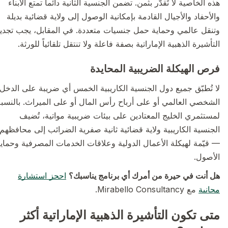
هذه الخاصية لا تُقدَّر بثمن. تضمن الجنسية الثانية دائماً تمتع الأبناء
والأحفاد والأجيال القادمة بإمكانية الوصول إلى ولاية قضائية بديلة
وتنقل عالمي وحماية حمل جنسيات متعددة. في المقابل، يجب تجديد
التأشيرة الذهبية الإماراتية بصفة فاعلة ولا تنتقل تلقائياً للورثة.
فرص الهيكلة الضريبية المحايدة
لا تُطبّق جميع دول الجنسية الكاريبية الخمس أي ضريبة على الدخل
الشخصي العالمي أو على أرباح رأس المال أو على الميراث. بالنسبة
لمستثمري الخليج المعتادين على بيئات ضريبية مواتية، تُضيف
الجنسية الكاريبية ولاية قضائية ثانية صفرية الضرائب إلى محافظهم
— قيّمة لهيكلة الأعمال الدولية وعلاقات الخدمات المصرفية وحماية
الأصول.
هل أنت في حيرة من أمرك أي برنامج يناسبك؟
احجز استشارة
مجانية
مع Mirabello Consultancy.
متى تكون التأشيرة الذهبية الإماراتية أكثر