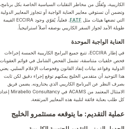
الكاريبية، وتُقلّل من مخاطر التقلبات السياسية الخاصة بكل برنامج،
وتضمن أن تستوفي معايير العناية الواجبة أو تتجاوز المعايير الدولية
التي تضعها هيئات مثل
FATF
. فعلياً، يُقوّي وجود ECCIRA القيمة
طويلة الأمد لجواز السفر الكاريبي بوصفه أصلاً استراتيجياً.
العناية الواجبة الموحدة
في إطار ECCIRA، تتبع جميع البرامج الكاريبية الخمسة إجراءات
فحص خلفيات متناسقة، تشمل الفحص الشامل في قوائم العقوبات
الدولية وقواعد بيانات إنفاذ القانون وفحوصات الإعلام السلبي. يعني
هذا التوحيد أن متقدمي الخليج يمكنهم توقع إجراء دقيق لكن ثابت
بصرف النظر عن البرنامج الكاريبي الذي يختارونه. يضمن فريق
الامتثال المعتمد من ACAMS في Mirabello Consultancy إعداد
كل طلب بعناية فائقة لتلبية هذه المعايير المرتفعة.
عملية التقديم: ما يتوقعه مستثمرو الخليج
الجدول الزمني للتقديم للجنسية الكاريبية