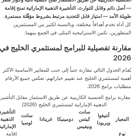
— أصل دائم وقابل للتوارث. التأشيرة الذهبية الإماراتية تمنح إقامة
طويلة الأمد — امتياز قابل للتجديد مرتبط بشروط مؤهِّلة مستمرة.
كل أداة تخدم أهدافاً مختلفة، وبالنسبة لكثير من المستثمرين
المتطورين، تكمن الاستراتيجية المثلى في الجمع بينهما.
مقارنة تفصيلية للبرامج لمستثمري الخليج في
2026
يُقدّم الجدول التالي مقارنة جنباً إلى جنب للمعايير الأساسية الأكثر
أهمية لمستثمري الخليج عند تقييم خياراتهم. تعكس جميع الأرقام
متطلبات برامج 2026.
مقارنة برامج الجنسية الكاريبية عن طريق الاستثمار مقابل التأشيرة
الذهبية الإماراتية لمستثمري الخليج (2026)
سانت
التأشيرة
أنتيغوا
سانت
المعيار
كيتس
دومينيكا
غرينادا
الذهبية
وبربودا
لوسيا
ونيفيس
الإماراتية
نوع
إقامة