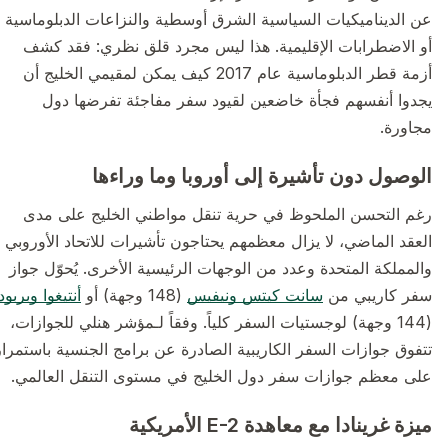
عن الديناميكيات السياسية الشرق أوسطية والنزاعات الدبلوماسية
أو الاضطرابات الإقليمية. هذا ليس مجرد قلق نظري: فقد كشف
أزمة قطر الدبلوماسية عام 2017 كيف يمكن لمقيمي الخليج أن
يجدوا أنفسهم فجأة خاضعين لقيود سفر مفاجئة تفرضها دول
مجاورة.
الوصول دون تأشيرة إلى أوروبا وما وراءها
رغم التحسن الملحوظ في حرية تنقل مواطني الخليج على مدى
العقد الماضي، لا يزال معظمهم يحتاجون تأشيرات للاتحاد الأوروبي
والمملكة المتحدة وعدد من الوجهات الرئيسية الأخرى. يُحوّل جواز
سفر كاريبي من
سانت كيتس ونيفيس
(148 وجهة) أو
أنتيغوا وبربودا
(144 وجهة) لوجستيات السفر كلياً. وفقاً لـمؤشر هنلي للجوازات،
تتفوق جوازات السفر الكاريبية الصادرة عن برامج الجنسية باستمرار
على معظم جوازات سفر دول الخليج في مستوى التنقل العالمي.
ميزة غرينادا مع معاهدة E-2 الأمريكية