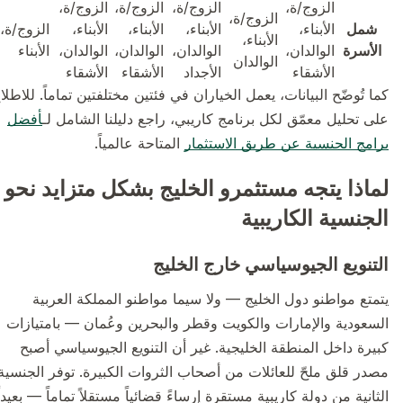
الزوج/ة،
الزوج/ة،
الزوج/ة،
الزوج/ة،
الزوج/ة،
شمل
الأبناء،
الأبناء،
الأبناء،
الأبناء،
الزوج/ة،
الأبناء،
الأسرة
الوالدان،
الوالدان،
الوالدان،
الوالدان،
الأبناء
الوالدان
الأشقاء
الأجداد
الأشقاء
الأشقاء
كما تُوضّح البيانات، يعمل الخياران في فئتين مختلفتين تماماً. للاطلاع
على تحليل معمّق لكل برنامج كاريبي، راجع دليلنا الشامل لـ
أفضل
برامج الجنسية عن طريق الاستثمار
المتاحة عالمياً.
لماذا يتجه مستثمرو الخليج بشكل متزايد نحو
الجنسية الكاريبية
التنويع الجيوسياسي خارج الخليج
يتمتع مواطنو دول الخليج — ولا سيما مواطنو المملكة العربية
السعودية والإمارات والكويت وقطر والبحرين وعُمان — بامتيازات
كبيرة داخل المنطقة الخليجية. غير أن التنويع الجيوسياسي أصبح
مصدر قلق ملحّ للعائلات من أصحاب الثروات الكبيرة. توفر الجنسية
الثانية من دولة كاريبية مستقرة إرساءً قضائياً مستقلاً تماماً — بعيداً