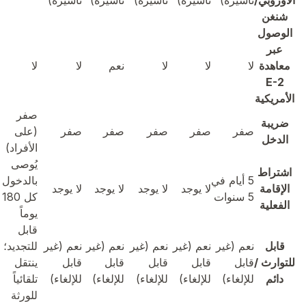
الأوروبي/
تأشيرة)
تأشيرة)
تأشيرة)
تأشيرة)
تأشيرة)
شنغن
الوصول
عبر
معاهدة
لا
لا
لا
نعم
لا
لا
E-2
الأمريكية
صفر
ضريبة
صفر
صفر
صفر
صفر
صفر
(على
الدخل
الأفراد)
يُوصى
اشتراط
5 أيام في
بالدخول
الإقامة
لا يوجد
لا يوجد
لا يوجد
لا يوجد
5 سنوات
كل 180
الفعلية
يوماً
قابل
قابل
نعم (غير
نعم (غير
نعم (غير
نعم (غير
نعم (غير
للتجديد؛ لا
للتوارث /
قابل
قابل
قابل
قابل
قابل
ينتقل
دائم
للإلغاء)
للإلغاء)
للإلغاء)
للإلغاء)
للإلغاء)
تلقائياً
للورثة