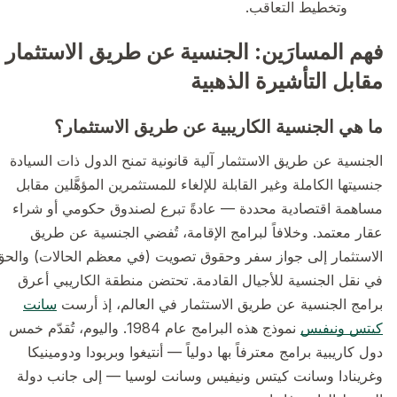
وتخطيط التعاقب.
فهم المسارَين: الجنسية عن طريق الاستثمار
مقابل التأشيرة الذهبية
ما هي الجنسية الكاريبية عن طريق الاستثمار؟
الجنسية عن طريق الاستثمار آلية قانونية تمنح الدول ذات السيادة
جنسيتها الكاملة وغير القابلة للإلغاء للمستثمرين المؤهَّلين مقابل
مساهمة اقتصادية محددة — عادةً تبرع لصندوق حكومي أو شراء
عقار معتمد. وخلافاً لبرامج الإقامة، تُفضي الجنسية عن طريق
الاستثمار إلى جواز سفر وحقوق تصويت (في معظم الحالات) والحق
في نقل الجنسية للأجيال القادمة. تحتضن منطقة الكاريبي أعرق
برامج الجنسية عن طريق الاستثمار في العالم، إذ أرست
سانت
كيتس ونيفيس
نموذج هذه البرامج عام 1984. واليوم، تُقدّم خمس
دول كاريبية برامج معترفاً بها دولياً — أنتيغوا وبربودا ودومينيكا
وغرينادا وسانت كيتس ونيفيس وسانت لوسيا — إلى جانب دولة