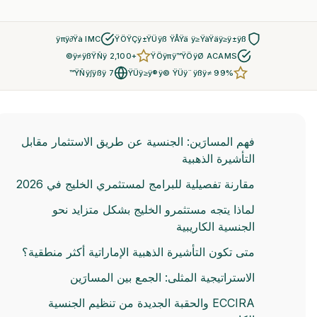
ÿπÿ∂Ÿà IMC
ŸÖŸÇÿ±ŸÜÿß ŸÅŸä ÿ≥ŸàŸäÿ≥ÿ±ÿß
+2,100 ÿ≠ÿßŸÑÿ©
ŸÖÿπÿ™ŸÖÿØ ACAMS
7 ŸÑÿ∫ÿßÿ™
ŸÜÿ≥ÿ®ÿ© ŸÜÿ¨ÿßÿ≠ 99%
فهم المسارَين: الجنسية عن طريق الاستثمار مقابل
التأشيرة الذهبية
مقارنة تفصيلية للبرامج لمستثمري الخليج في 2026
لماذا يتجه مستثمرو الخليج بشكل متزايد نحو
الجنسية الكاريبية
متى تكون التأشيرة الذهبية الإماراتية أكثر منطقية؟
الاستراتيجية المثلى: الجمع بين المسارَين
ECCIRA والحقبة الجديدة من تنظيم الجنسية