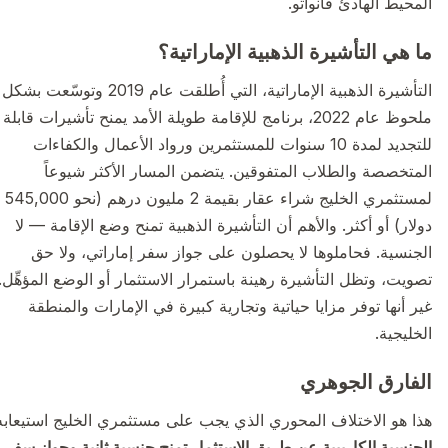
المحيط الهادئ فانواتو.
ما هي التأشيرة الذهبية الإماراتية؟
التأشيرة الذهبية الإماراتية، التي أُطلقت عام 2019 وتوسّعت بشكل
ملحوظ عام 2022، برنامج للإقامة طويلة الأمد يمنح تأشيرات قابلة
للتجديد لمدة 10 سنوات للمستثمرين ورواد الأعمال والكفاءات
المتخصصة والطلاب المتفوقين. يتضمن المسار الأكثر شيوعاً
لمستثمري الخليج شراء عقار بقيمة 2 مليون درهم (نحو 545,000
دولار) أو أكثر. والأهم أن التأشيرة الذهبية تمنح وضع الإقامة — لا
الجنسية. فحاملوها لا يحصلون على جواز سفر إماراتي، ولا حق
تصويت، وتظل التأشيرة رهينة باستمرار الاستثمار أو الوضع المؤهِّل.
غير أنها توفر مزايا حياتية وتجارية كبيرة في الإمارات والمنطقة
الخليجية.
الفارق الجوهري
هذا هو الاختلاف المحوري الذي يجب على مستثمري الخليج استيعابه:
الجنسية الكاريبية عن طريق الاستثمار تمنح جنسية ثانية وجواز سفر