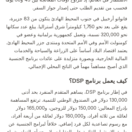
فحسب من تقديم الطلب حتى إصدار جواز السفر.
فانواتو أرخبيل في جنوب المحيط الهادئ يتكون من 83 جزيرة،
يقع على بعد نحو 1,750 كيلومتراً شرق أستراليا. يبلغ عدد سكانها
نحو 320,000 نسمة، وتعمل كجمهورية برلمانية وعضو في
كومنولث الأمم وفي الأمم المتحدة ومنتدى جزر المحيط الهادئ.
يعتمد اقتصاد البلاد أساساً على الزراعة والسياحة والخدمات
المالية الخارجية، وبصورة متزايدة على عائدات برنامج الجنسية
الذي أصبح مساهماً مهماً في الناتج المحلي الإجمالي.
كيف يعمل برنامج DSP؟
في إطار برنامج DSP، يساهم المتقدم المنفرد بحد أدنى
130,000 دولار في الصندوق الوطني للتنمية. ترتفع المساهمة
بإدراج المعالين: 150,000 دولار للزوجين، و165,000 دولار
لعائلة من ثلاثة أفراد، و180,000 دولار لعائلة من أربعة أفراد،
مع رسوم تصاعدية لكل فرد إضافي. خلافاً لبرامج الجنسية عن
طريق الاستثمار القائمة على العقارات، لا يوجد أي التزام بشراء