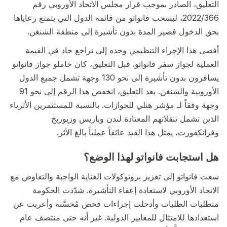
التعليق، الصادر بموجب قرار مجلس الاتحاد الأوروبي رقم
2022/366، ليسحب فانواتو من قائمة الدول التي يتمتع رعاياها
بحق الدخول قصير المدة بدون تأشيرة إلى منطقة الشنغن.
أفضى هذا الإجراء التنظيمي وحده إلى تراجع حاد في القيمة
العملية لجواز سفر فانواتو. قبل التعليق، كان حاملو جواز فانواتو
يسافرون بدون تأشيرة إلى نحو 130 وجهة تشمل جميع الدول
الأوروبية والشنغن. بعد التعليق، انخفض هذا الرقم إلى نحو 91
وجهة وفقاً لـ مؤشر هنلي للجوازات. بالنسبة للمستثمرين الأثرياء
الذين تشمل تنقلاتهم المعتادة لندن وباريس وزيوريخ
وفرانكفورت، يمثل هذا القيد عائقاً عملياً بالغ الأثر.
هل استجابت فانواتو لهذا الوضع؟
سعت فانواتو إلى تعزيز بروتوكولات العناية الواجبة والتفاوض مع
الاتحاد الأوروبي لاستعادة إعفاء التأشيرة. شدّدت الحكومة
متطلبات الطلبات وأدخلت إجراءات فحص مُحسَّنة وأعربت عن
استعدادها للامتثال للمعايير الدولية. غير أنه حتى منتصف عام