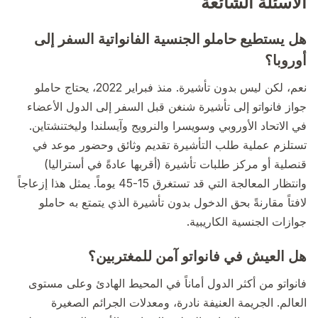
الأسئلة الشائعة
هل يستطيع حاملو الجنسية الفانواتية السفر إلى
أوروبا؟
نعم، لكن ليس بدون تأشيرة. منذ فبراير 2022، يحتاج حاملو
جواز فانواتو إلى تأشيرة شنغن قبل السفر إلى الدول الأعضاء
في الاتحاد الأوروبي وسويسرا والنرويج وآيسلندا وليختنشتاين.
تستلزم عملية طلب التأشيرة تقديم وثائق وحضور موعد في
قنصلية أو مركز طلبات تأشيرة (أقربها عادةً في أستراليا)
وانتظار المعالجة التي قد تستغرق 15-45 يوماً. يمثل هذا إزعاجاً
لافتاً مقارنةً بحق الدخول بدون تأشيرة الذي يتمتع به حاملو
جوازات الجنسية الكاريبية.
هل العيش في فانواتو آمن للمغتربين؟
فانواتو من أكثر الدول أماناً في المحيط الهادئ وعلى مستوى
العالم. الجريمة العنيفة نادرة، ومعدلات الجرائم الصغيرة