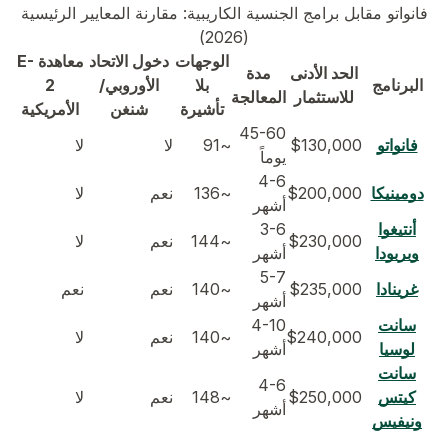
فانواتو مقابل برامج الجنسية الكاريبية: مقارنة المعايير الرئيسية
(2026)
الوجهات
دخول الاتحاد
معاهدة E-
الحد الأدنى
مدة
البرنامج
بلا
الأوروبي/
2
للاستثمار
المعالجة
تأشيرة
شنغن
الأمريكية
45-60
فانواتو
$130,000
~91
لا
لا
يوماً
4-6
دومينيكا
$200,000
~136
نعم
لا
أشهر
أنتيغوا
3-6
$230,000
~144
نعم
لا
وبربودا
أشهر
5-7
غرينادا
$235,000
~140
نعم
نعم
أشهر
سانت
4-10
$240,000
~140
نعم
لا
لوسيا
أشهر
سانت
4-6
كيتس
$250,000
~148
نعم
لا
أشهر
ونيفيس