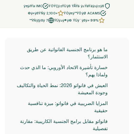
ÿπÿ∂Ÿà IMC
ŸÖŸÇÿ±ŸÜÿß ŸÅŸä ÿ≥ŸàŸäÿ≥ÿ±ÿß
+2,100 ÿ≠ÿßŸÑÿ©
ŸÖÿπÿ™ŸÖÿØ ACAMS
7 ŸÑÿ∫ÿßÿ™
ŸÜÿ≥ÿ®ÿ© ŸÜÿ¨ÿßÿ≠ 99%
ما هو برنامج الجنسية الفانواتية عن طريق
الاستثمار؟
خسارة تأشيرة الاتحاد الأوروبي: ما الذي حدث
ولماذا يهم؟
العيش في فانواتو 2026: نمط الحياة والتكاليف
وجودة المعيشة
المزايا الضريبية في فانواتو: ميزة تنافسية
حقيقية
فانواتو مقابل برامج الجنسية الكاريبية: مقارنة
تفصيلية