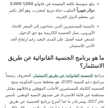
يبلغ متوسط تكلفة المعيشة في فانواتو
1,500-3,500
دولار شهرياً
لأسلوب حياة مريح لمغترب، وهو أقل بكثير
من معظم الدول الغربية.
بالنسبة للمستثمرين الذين يحتاجون إلى السفر للاتحاد
الأوروبي، تمثل الجنسية الكاريبية مع حق الدخول
لشنغن قيمة أفضل على المدى البعيد رغم ارتفاع الحد
الأدنى للاستثمار.
ما هو برنامج الجنسية الفانواتية عن طريق
الاستثمار؟
برنامج
الجنسية الفانواتية عن طريق الاستثمار
، المعروف رسمياً
ببرنامج دعم التنمية (DSP)، هو مخطط تديره الحكومة يمنح
الجنسية الكاملة للمستثمرين الأجانب المؤهلين وعائلاتهم مقابل
مساهمة غير قابلة للاسترداد في صندوق التنمية الوطني. تأسس
عام 2017، وسرعان ما غدا أسرع برنامج للجنسية عن طريق
الاستثمار في العالم، إذ تتراوح أوقات المعالجة بين 45 و60 يوماً