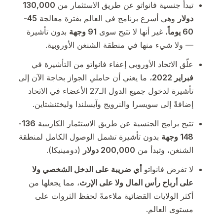
تبدأ جنسية فانواتو عن طريق الاستثمار من
130,000
دولار
وهي أسرع برنامج في العالم بفترة معالجة
45-
60 يوماً
، غير أنها لا تتيح سوى
91 وجهة
بدون تأشيرة
— ولا شيء منها في منطقة الشنغن الأوروبية.
علّق الاتحاد الأوروبي إعفاء فانواتو من التأشيرة في
فبراير 2022
، ما يعني أن حاملي الجواز بحاجة الآن إلى
تأشيرة لدخول جميع الدول الـ27 الأعضاء في الاتحاد
إضافةً إلى سويسرا والنرويج وآيسلندا وليختنشتاين.
تتيح برامج الجنسية عن طريق الاستثمار الكاريبية
136-
148 وجهة
بدون تأشيرة تشمل الوصول الكامل لمنطقة
الشنغن، وتبدأ من
200,000 دولار
(دومينيكا).
لا تفرض فانواتو
أي ضريبة على الدخل الشخصي ولا
على أرباح رأس المال ولا على الإرث
، مما يجعلها من
أكثر الولايات القضائية ملاءمةً لحفظ الثروات على
مستوى العالم.