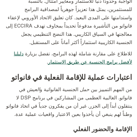
الواجبة وحدوداً دنيا للاستثمار ومعايير امتثال. بالنسبة
للمستثمرين، يمثل هذا تعزيزاً جوهرياً لمصداقية البرامج
واستدامتها على المدى البعيد. كان تعليق الاتحاد الأوروبي لإعفاء
فانواتو من التأشيرة مدفوعاً تحديداً بمخاوف تهدف ECCIRA إلى
معالجتها في السياق الكاريبي. هذا النضج التنظيمي يجعل
الجنسية الكاريبية استثماراً أكثر أماناً على المستقبل.
للاطلاع على مقارنة شاملة لهذه البرامج، تفضل بزيارة
دليلنا
لأفضل برامج الجنسية عن طريق الاستثمار
.
اعتبارات عملية للإقامة الفعلية في فانواتو
من المهم التمييز بين
حمل
الجنسية الفانواتية و
العيش
في
فانواتو. الغالبية العظمى من المشاركين في برنامج DSP لا
ينتقلون أبداً إلى الجزر. غير أن من يفكرون جدياً في اتخاذ فانواتو
وطناً لهم ينبغي أن يأخذوا بعين الاعتبار واقعيات عملية عدة.
الإقامة والحضور الفعلي