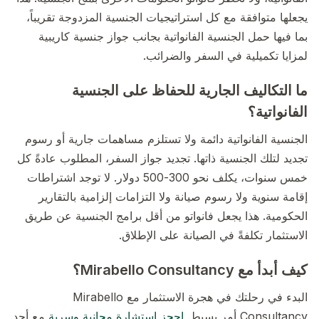
يجعلها متوافقة مع كل استراتيجيات الجنسية المزدوجة تقريباً،
بما فيها حمل الجنسية الفانواتية بجانب جواز جنسية كاريبية
لمزايا تكميلية في السفر والضرائب.
ما التكاليف الجارية للحفاظ على الجنسية
الفانواتية؟
الجنسية الفانواتية دائمة ولا تستلزم مساهمات جارية أو رسوم
تجديد لتلك الجنسية ذاتها. تجديد جواز السفر، المطلوب عادةً كل
خمس سنوات، يكلف نحو 300-500 دولار. لا توجد اشتراطات
إقامة سنوية ولا رسوم صيانة ولا التزامات إلزامية بالتقارير
الحكومية. هذا يجعل فانواتو من أقل برامج الجنسية عن طريق
الاستثمار تكلفةً في الصيانة على الإطلاق.
كيف أبدأ مع Mirabello Consultancy؟
البدء في رحلتك في هجرة الاستثمار مع Mirabello
Consultancy أمر بسيط.
احجز استشارة مجانية وسرية
مع أحد