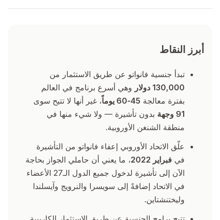
أبرز النقاط
تبدأ جنسية فانواتو عن طريق الاستثمار من
130,000 دولار
وهي أسرع برنامج في العالم
بفترة معالجة
45-60 يوماً
، غير أنها لا تتيح سوى
91 وجهة
بدون تأشيرة — ولا شيء منها في
منطقة الشنغن الأوروبية.
علّق الاتحاد الأوروبي إعفاء فانواتو من التأشيرة
في
فبراير 2022
، ما يعني أن حاملي الجواز بحاجة
الآن إلى تأشيرة لدخول جميع الدول الـ27 الأعضاء
في الاتحاد إضافةً إلى سويسرا والنرويج وآيسلندا
وليختنشتاين.
تتيح برامج الجنسية عن طريق الاستثمار الكاريبية