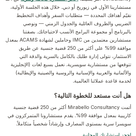
مستشارينا الأول في زيوريخ أو دبي. خلال هذه الجلسة الأولية،
نقيّم أهدافك المحددة — متطلبات السفر وأهداف التخطيط
الضريبي والظروف العائلية والجدول الزمني — ونوصي
بالبرنامج أو مجموعة البرامج الأنسب لاحتياجاتك. بصفتنا
مستشارين معتمدين من IMC وحاملين لشهادة ACAMS بمعدل
موافقة 99% على أكثر من 250 قضية جنسية عن طريق
الاستثمار، نتولى إدارة طلبك بالكامل بالسرية والدقة التي
تتوقعها من مستشارية سويسرية. نعمل بسبع لغات (الإنجليزية
والألمانية والعربية والإسبانية والروسية والصينية والإيطالية)
لخدمة قاعدة عملائنا العالمية.
هل أنت مستعد للخطوة التالية؟
أتمت Mirabello Consultancy أكثر من 250 قضية جنسية
كاريبية بمعدل موافقة 99%. يقدم مستشارونا المتمركزون في
سويسرا سرية بمستوى المصارف وإرشاداً شخصياً متكاملاً.
احجز استشارتك المجانية