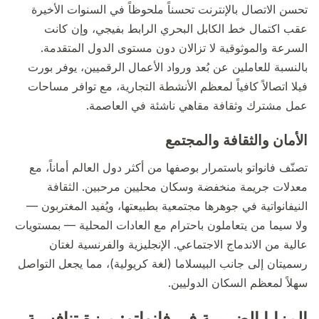
تحسن الاتصال بالإنترنت تحسناً ملحوظاً في السنوات الأخيرة
عقب اكتمال خط الكابل البحري الرابط بفيجي، وإن كانت
السرعة والموثوقية لا تزالان دون مستوى الدول المتقدمة.
بالنسبة للعاملين عن بُعد ورواد الأعمال الرقميين، يوفر بورت
فيلا اتصالاً كافياً لمعظم الأنشطة التجارية، مع توافر مساحات
عمل مشترك وثقافة مقاهي ناشئة في العاصمة.
الأمان والثقافة والمجتمع
تصنّف فانواتو باستمرار بوصفها من أكثر دول العالم أماناً، مع
معدلات جريمة منخفضة وسكان محليين مرحبين. الثقافة
النيفانواتية في جوهرها مجتمعية بطبيعتها، ويُفيد المغتربون —
ولا سيما من يتعاملون باحترام مع العادات المحلية — بمستويات
عالية من الاندماج الاجتماعي. الإنجليزية والفرنسية لغتان
رسميتان إلى جانب البيسلاما (لغة كريولية)، مما يجعل التواصل
سهلاً لمعظم السكان الدوليين.
المزايا الضريبية في فانواتو: ميزة تنافسية