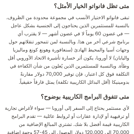
متى تظل فانواتو الخيار الأمثل؟
تبقى فانواتو الاختيار الأنسب في مجموعة محدودة من الظروف.
بالنسبة للمستثمرين الذين يحتاجون إلى الجنسية بشكل عاجل
— في غضون 60 يوماً لا في غضون أشهر — لا يقترب أي
برنامج شرعي آخر من هذا. وبالنسبة لمن تتمحور تنقلاتهم حول
وجهات آسيا والمحيط الهادئ (سنغافورة وهونغ كونغ وماليزيا
واليابان) لا أوروبا، يكون أثر خسارة تأشيرة الاتحاد الأوروبي أقل
وطأة. وبالنسبة للمستثمرين الذين يُعلون من شأن الكفاءة في
التكلفة فوق كل اعتبار، فإن توفير 70,000 دولار مقارنةً
بدومينيكا (أقل البدائل الكاريبية تكلفة) يمثل فارقاً حقيقياً.
متى تتفوق البرامج الكاريبية بوضوح؟
لأي مستثمر يحتاج إلى السفر إلى أوروبا — سواء لأغراض تجارية
أو ترفيهية أو لإدارة عقارات أو لروابط عائلية — تقدم البرامج
الكاريبية قيمة أفضل بلا شك. تشتري المبالغ الإضافية من
70,000 إلى 120,000 دولار الوصول إلى 45-57 وجهة إضافية