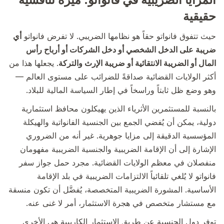
حقيقية
حيث تتفوق فانواتو حقاً هو نظامها الضريبي. لا تفرض فانواتو
أي
ضريبة على الدخل الشخصي أو دخل الشركات أو أرباح رأس
المال أو الضريبة الانتقائية أو ضريبة الإرث والتركة
. يجعلها هذا من
أكثر الولايات القضائية صداقةً للضرائب على مستوى العالم —
وهو وضع ظل ثابتاً وراسخاً في إطار السياسة المالية للبلاد.
بالنسبة للمستثمرين الأثرياء الذين يهيكلون محافظ استثمارية
دولية، يمكن أن يُفضي الجمع بين الجنسية الفانواتية والهيكلة
المؤسسية الدقيقة إلى مزايا جوهرية. غير أنه من الضروري
الإشارة إلى أن الإقامة الضريبية والجنسية الضريبية مفهومان
منفصلان في معظم الولايات القضائية. مجرد حمل جواز سفر
فانواتو لا يُلغي تلقائياً الالتزامات الضريبية في بلد الإقامة
الأساسية. المشورة الضريبية المتخصصة، يُفضَّل أن تكون منسقة
مع مستشار متخصص في هجرة الاستثمار، أمر لا غنى عنه.
توفر دول الجنسية عن طريق الاستثمار الكاريبية هي الأخرى