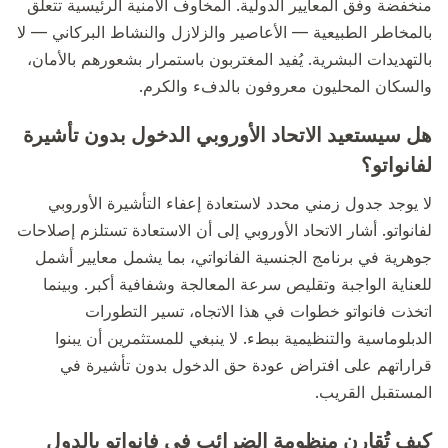
منخفضة وفق المعايير الدولية. المخاوف الأمنية الرئيسية تتعلق
بالمخاطر الطبيعية — الأعاصير والزلازل والنشاط البركاني — لا
بالتهديدات البشرية. يُفيد المغتربون باستمرار بشعورهم بالأمان،
والسكان المحليون معروفون بالدفء والكرم.
هل سيستعيد الاتحاد الأوروبي الدخول بدون تأشيرة
لفانواتو؟
لا يوجد جدول زمني محدد لاستعادة إعفاء التأشيرة الأوروبي
لفانواتو. أشار الاتحاد الأوروبي إلى أن الاستعادة تستلزم إصلاحات
جوهرية في برنامج الجنسية الفانواتي، بما يشمل معايير أشمل
للعناية الواجبة وتقليص سرعة المعالجة وشفافية أكبر. وبينما
اتخذت فانواتو خطوات في هذا الاتجاه، تسير التطورات
الدبلوماسية والتنظيمية ببطء. لا ينبغي للمستثمرين أن يبنوا
قراراتهم على افتراض عودة حق الدخول بدون تأشيرة في
المستقبل القريب.
كيف تُقارن منظومة الضرائب في فانواتو بالدول