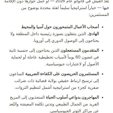
يُعدّ العيش في فانواتو عام 2026 — أو حمل جوازها دون الإقامة
فيها — خياراً استراتيجياً سليماً لفئة محددة بوضوح من
المستثمرين:
أصحاب الأعمال المتمحورون حول آسيا والمحيط
الهادئ
، الذين يتنقلون بصورة رئيسية داخل المنطقة ولا
يحتاجون إلى الوصول الدوري إلى أوروبا.
المتقدمون المستعجلون
الذين يحتاجون إلى جنسية ثانية
في غضون 60 يوماً لأسباب تخطيطية عاجلة أو لحماية
الأصول أو لاعتبارات جيوسياسية.
المستثمرون الحريصون على الكفاءة الضريبية
الساعون
إلى ترسيخ ارتباط حقيقي بولاية قضائية ذات ضرائب
صفرية كجزء من استراتيجية أشمل لتنظيم الثروات.
المهاجرون بدواعي أسلوب الحياة
المنجذبون إلى المزيج
الفريد من الجمال الطبيعي وتدني تكلفة المعيشة والبُعد
عن مراكز التوتر الجيوسياسي.