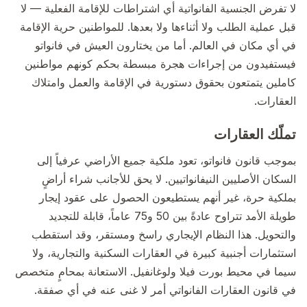
لا تفرض الجنسية الفانواتية أي اشتراطات للإقامة الفعلية — لا
قبل عملية الطلب ولا أثناءها ولا بعدها. للمواطنين حرية الإقامة
في أي مكان في العالم. أما من يختارون العيش في فانواتو
فيستفيدون من إجراءات هجرة مبسطة بحكم كونهم مواطنين
كاملين يتمتعون بحقوق دستورية في الإقامة والعمل وامتلاك
العقارات.
تملّك العقارات
بموجب قانون فانواتو، تعود ملكية جميع الأراضي عرفياً إلى
السكان الأصليين النيفانواتيين. لا يحق للأجانب شراء أراضٍ
بملكية حرة، غير أنهم يستطيعون الحصول على عقود إيجار
طويلة الأمد تتراوح عادةً بين 50 و75 عاماً، قابلة للتجديد
والتحويل. هذا النظام الإيجاري راسخ ومستقر، وقد استقطب
استثمارات أجنبية كبيرة في العقارات السكنية والتجارية، ولا
سيما في محيط بورت فيلا ولوغانفيل. الاستعانة بمحامٍ متخصص
في قانون العقارات الفانواتي أمر لا غنى عنه في أي صفقة.