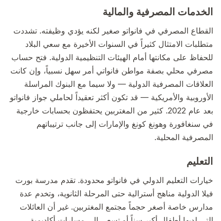
الخدمات المصرفية والمالية
القطاع المصرفي في فانواتو صغير لكنه يؤدي وظيفته. تشددت
متطلبات الامتثال كثيراً في السنوات الأخيرة مع سعي البلاد
للحفاظ على مكانتها أمام الهيئات التنظيمية الدولية. فتح حساب
مصرفي محلي بصفة مواطن فانواتي أمر سهل نسبياً، وإن كانت
العلاقات المصرفية الدولية — ولا سيما مع البنوك المراسلة
الأوروبية والأمريكية — قد تكون أكثر تعقيداً لحاملي جواز فانواتو
بعد عام 2022. كثير من المغتربين يحتفظون بحسابات خارجية
في سنغافورة وهونغ كونغ والإمارات إلى جانب ترتيباتهم
المصرفية المحلية.
التعليم
خيارات التعليم الدولي في فانواتو محدودة. تقدم مدرسة بورت
فيلا الدولية مناهج أسترالية حتى المرحلة الثانوية، وتخدم عدة
مدارس خاصة أصغر حجماً مجتمع المغتربين. غير أن العائلات
التي لديها أطفال أكبر سناً أو تسعى إلى مسارات أكاديمية