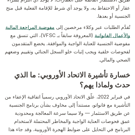
عقار أو الاحتفاظ به، ولا يوجد أي شرط للإقامة الفعلية قبل منح
الجنسية أو بعدها.
تُقدَّم الطلبات عبر وكلاء مرخصين إلى
مفوضية المراجعة المالية
والأعمال الفانواتية
(المعروفة سابقاً بـ VFSC)، التي تنسق مع
مفوضية الجنسية للعناية الواجبة والموافقة. يخضع المتقدمون
لفحوصات خلفية ويجب إثبات خلو السجل الجنائي وتقييم وضعهم
الصحي والمالي.
خسارة تأشيرة الاتحاد الأوروبي: ما الذي
حدث ولماذا يهم؟
في فبراير 2022، علّق الاتحاد الأوروبي رسمياً اتفاقية الإعفاء من
التأشيرة مع فانواتو، مستنداً إلى مخاوف بشأن برنامج الجنسية
عن طريق الاستثمار — ولا سيما سرعة المعالجة ومحدودية
عمق فحوصات العناية الواجبة والمخاطر المحتملة لاستخدام
البرنامج في التحايل على ضوابط الهجرة الأوروبية. وقد جاء هذا