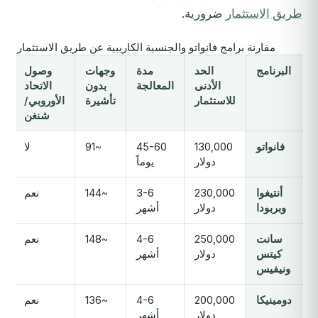
طريق الاستثمار
ضرورية.
مقارنة برامج فانواتو والجنسية الكاريبية عن طريق الاستثمار (2025)
البرنامج
الحد
مدة
وجهات
وصول
الأدنى
المعالجة
بدون
الاتحاد
للاستثمار
تأشيرة
الأوروبي/
ا
شنغن
فانواتو
130,000
45-60
~91
لا
دولار
يوماً
أنتيغوا
230,000
3-6
~144
نعم
وبربودا
دولار
أشهر
سانت
250,000
4-6
~148
نعم
كيتس
دولار
أشهر
ونيفيس
دومينيكا
200,000
4-6
~136
نعم
دولار
أشهر