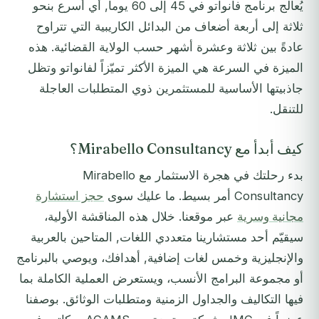
يُعالَج برنامج فانواتو في 45 إلى 60 يوماً, أي أسرع بنحو
ثلاثة إلى أربعة أضعاف من البدائل الكاريبية التي تتراوح
عادةً بين ثلاثة وعشرة أشهر حسب الولاية القضائية. هذه
الميزة في السرعة هي الميزة الأكثر تميّزاً لفانواتو وتظل
جاذبيتها الأساسية للمستثمرين ذوي المتطلبات العاجلة
للتنقل.
كيف أبدأ مع Mirabello Consultancy؟
بدء رحلتك في هجرة الاستثمار مع Mirabello
Consultancy أمر بسيط. ما عليك سوى
حجز استشارة
مجانية وسرية
عبر موقعنا. خلال هذه المناقشة الأولية،
سيقيّم أحد مستشارينا متعددي اللغات, المتاحين بالعربية
والإنجليزية وخمس لغات إضافية, أهدافك، ويوصي بالبرنامج
أو مجموعة البرامج الأنسب، ويستعرض العملية الكاملة بما
فيها التكاليف والجداول الزمنية ومتطلبات الوثائق. بوصفنا