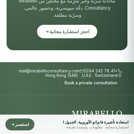
محادثة سرّية وغير ملزِمة مع مختصّ من Mirabello
Consultancy. دقّة سويسرية، وحضور عالمي،
وسرّية مطلقة.
احجز استشارة مجانية
mail@mirabelloconsultancy.com
+41 78 242 5244
Hong Kong (SAR)
·
U.A.E.
·
Switzerland
Book a private consultation
استعادة تأشيرة فانواتو الأوروبية: الجدول ا
استفسر
The Swiss standard in investment migration.
استشارة مجانية · معلومات، وليست نصيحة
Boutique expertise, global reach, absolute