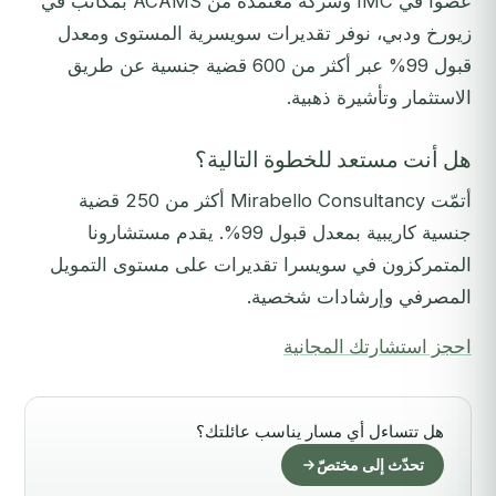
عضواً في IMC وشركة معتمدة من ACAMS بمكاتب في
زيورخ ودبي، نوفر تقديرات سويسرية المستوى ومعدل
قبول 99% عبر أكثر من 600 قضية جنسية عن طريق
الاستثمار وتأشيرة ذهبية.
هل أنت مستعد للخطوة التالية؟
أتمّت Mirabello Consultancy أكثر من 250 قضية
جنسية كاريبية بمعدل قبول 99%. يقدم مستشارونا
المتمركزون في سويسرا تقديرات على مستوى التمويل
المصرفي وإرشادات شخصية.
احجز استشارتك المجانية
هل تتساءل أي مسار يناسب عائلتك؟
تحدّث إلى مختصّ