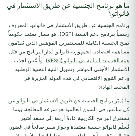
ما هو برنامج الجنسية عن طريق الاستثمار في
فانواتو؟
برنامج الجنسية عن طريق الاستثمار في فانواتو، المعروف
رسمياً ببرنامج دعم التنمية (DSP)، هو مسار معتمد حكومياً
يمنح الجنسية الكاملة للمستثمرين المؤهلين الذين يُقدّمون
مساهمة اقتصادية لجمهورية فانواتو. يُدار البرنامج من قِبَل
هيئة الخدمات المالية في فانواتو (VFSC)
، وأُسّس لجذب
الاستثمار الأجنبي المباشر وتمويل البنية التحتية الوطنية
ودعم التنويع الاقتصادي في هذه الدولة الجزيرة في
المحيط الهادئ.
ما يُميّز
برنامج الجنسية عن طريق الاستثمار في فانواتو
عن
كل منافس في السوق العالمية هو سرعة المعالجة. بينما
تستغرق البرامج الكاريبية عادةً أربعة إلى سبعة أشهر،
تُسلّم فانواتو جنسية معتمدة وجواز سفر صالحاً في غضون
45 إلى 60 يوماً في العادة, مما يجعلها الخيار الأمثل بلا