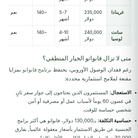
غرينادا
235,000
5-7
~140
نعم
دولار
أشهر
سانت
240,000
4-10
~140
نعم
لوسيا
دولار
أشهر
متى لا تزال فانواتو الخيار المنطقي؟
رغم فقدان الوصول الأوروبي، يحتفظ
برنامج فانواتو
بمزايا
مقنعة لملامح استثمارية محددة:
الاستعجال:
المستثمرون الذين يحتاجون إلى جواز سفر ثانٍ
في غضون 60 يوماً لأسباب عمل أو مصرفية أو أمن
شخصي حساسة للوقت.
حساسية التكلفة:
بـ130,000 دولار، فانواتو هي أكثر برامج
الجنسية عن طريق الاستثمار بأسعار معقولة عالمياً, بفارق
70,000 دولار عن الخيار الكاريبي الأقل تكلفةً.