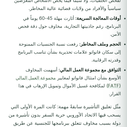
لفحص الخلفيات، ولا سيما فيما يخص الأشخاص المعرّضين
سياسياً والأفراد من ولايات قضائية عالية المخاطر.
أوقات المعالجة السريعة:
أثارت مهلة 45-60 يوماً في
البرنامج، رغم جاذبيتها التجارية، مخاوف حول دقة فحص
الأمن.
الحجم وملف المخاطر:
رفعت نسبة الجنسيات الممنوحة
إلى سكان فانواتو علامات تحذيرية بشأن تناسب البرنامج
وقدرته الرقابية.
التوافق مع مجموعة العمل المالي:
أسهمت المخاوف
الأوسع بشأن امتثال فانواتو لمعايير
مجموعة العمل المالي
(FATF)
لمكافحة غسيل الأموال وتمويل الإرهاب في هذا
القرار.
مثّل تعليق التأشيرة سابقةً مهمة: كانت المرة الأولى التي
يسحب فيها الاتحاد الأوروبي حرية السفر بدون تأشيرة من
دولة بسبب مخاوف تتعلق ببرنامجها للجنسية عن طريق