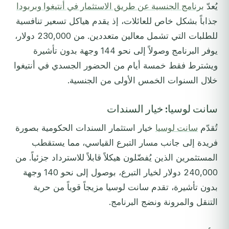
يُعدّ
برنامج الجنسية عن طريق الاستثمار في أنتيغوا وبربودا
جذاباً بشكل خاص للعائلات، إذ يقدم هياكل تسعير تنافسية
للطلبات التي تشمل معالين متعددين. من 230,000 دولار،
يوفر البرنامج وصولاً إلى نحو 144 وجهة بدون تأشيرة
ويشترط فقط خمسة أيام من الحضور الجسدي في أنتيغوا
خلال السنوات الخمس الأولى من الجنسية.
سانت لوسيا: خيار السندات
تُقدّم
سانت لوسيا
خيار استثمار السندات الحكومية بصورة
فريدة إلى جانب مسار التبرع القياسي، مما يستقطب
المستثمرين الذين يُفضّلون هيكلاً قابلاً للاسترداد جزئياً. من
240,000 دولار لخيار التبرع، بوصول إلى نحو 140 وجهة
بدون تأشيرة، تقدم سانت لوسيا مزيجاً قوياً من حرية
التنقل والمرونة ونضج البرنامج.