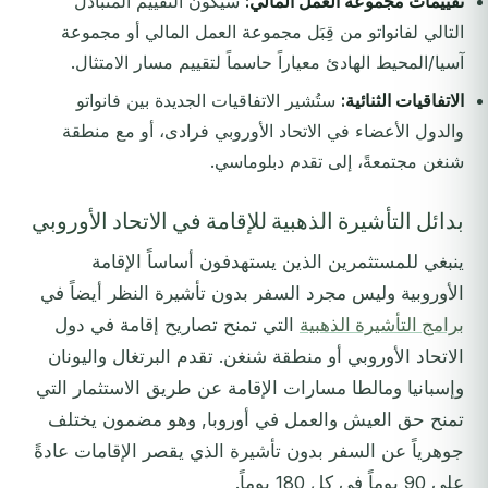
تقييمات مجموعة العمل المالي:
سيكون التقييم المتبادل
التالي لفانواتو من قِبَل مجموعة العمل المالي أو مجموعة
آسيا/المحيط الهادئ معياراً حاسماً لتقييم مسار الامتثال.
الاتفاقيات الثنائية:
ستُشير الاتفاقيات الجديدة بين فانواتو
والدول الأعضاء في الاتحاد الأوروبي فرادى، أو مع منطقة
شنغن مجتمعةً، إلى تقدم دبلوماسي.
بدائل التأشيرة الذهبية للإقامة في الاتحاد الأوروبي
ينبغي للمستثمرين الذين يستهدفون أساساً الإقامة
الأوروبية وليس مجرد السفر بدون تأشيرة النظر أيضاً في
برامج التأشيرة الذهبية
التي تمنح تصاريح إقامة في دول
الاتحاد الأوروبي أو منطقة شنغن. تقدم البرتغال واليونان
وإسبانيا ومالطا مسارات الإقامة عن طريق الاستثمار التي
تمنح حق العيش والعمل في أوروبا, وهو مضمون يختلف
جوهرياً عن السفر بدون تأشيرة الذي يقصر الإقامات عادةً
على 90 يوماً في كل 180 يوماً.