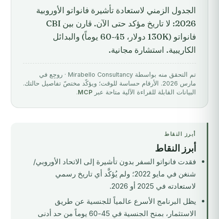
الجدول الزمني لاستعادة تأشيرة فانواتو الأوروبية
2026: لا تاريخ مؤكد حتى الآن. قارن بين CBI
فانواتو (130K دولار، 45-60 يوماً) والبدائل
الكاريبية. استشارة مجانية.
تم التحقق منه بواسطة Mirabello Consultancy · روجِع في
مارس 2026. الأرقام حساسة للوقت؛ ويؤكّد مختصّ تفاصيل حالتك.
البيانات القابلة للقراءة الآلية متاحة عبر
MCP
.
أبرز النقاط
أبرز النقاط
فقدت فانواتو السفر بدون تأشيرة إلى الاتحاد الأوروبي/
شنغن في مايو 2022؛ ولم يُؤكَّد أي تاريخ رسمي
لاستعادته في 2025 أو 2026.
يظل البرنامج الأسرع عالمياً للجنسية عن طريق
الاستثمار، بمنح الجنسية في 45-60 يوماً من حد أدنى