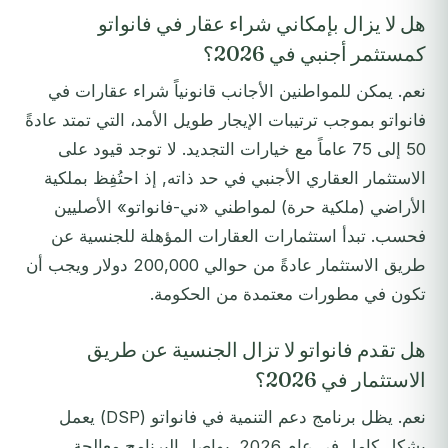
هل لا يزال بإمكاني شراء عقار في فانواتو
كمستثمر أجنبي في 2026؟
نعم. يمكن للمواطنين الأجانب قانونياً شراء عقارات في
فانواتو بموجب ترتيبات الإيجار طويل الأمد، التي تمتد عادةً
50 إلى 75 عاماً مع خيارات التجديد. لا توجد قيود على
الاستثمار العقاري الأجنبي في حد ذاته, إذ احتُفِظ بملكية
الأراضي (ملكية حرة) لمواطني «ني-فانواتو» الأصليين
فحسب. تبدأ استثمارات العقارات المؤهلة للجنسية عن
طريق الاستثمار عادةً من حوالي 200,000 دولار ويجب أن
تكون في مطورات معتمدة من الحكومة.
هل تقدم فانواتو لا تزال الجنسية عن طريق
الاستثمار في 2026؟
نعم. يظل برنامج دعم التنمية في فانواتو (DSP) يعمل
بشكل كامل في عام 2026. يواصل البرنامج معالجة