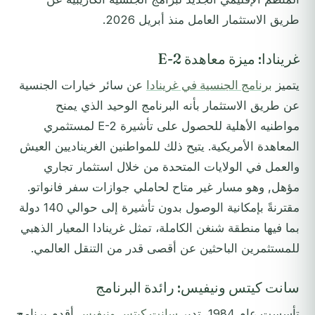
طريق الاستثمار العامل منذ أبريل 2026.
غرينادا: ميزة معاهدة E-2
يتميز
برنامج الجنسية في غرينادا
عن سائر خيارات الجنسية
عن طريق الاستثمار بأنه البرنامج الوحيد الذي يمنح
مواطنيه الأهلية للحصول على تأشيرة E-2 لمستثمري
المعاهدة الأمريكية. يتيح ذلك للمواطنين الغريناديين العيش
والعمل في الولايات المتحدة من خلال استثمار تجاري
مؤهل, وهو مسار غير متاح لحاملي جوازات سفر فانواتو.
مقترنةً بإمكانية الوصول بدون تأشيرة إلى حوالي 140 دولة
بما فيها منطقة شنغن الكاملة، تمثل غرينادا المعيار الذهبي
للمستثمرين الباحثين عن أقصى قدر من التنقل العالمي.
سانت كيتس ونيفيس: رائدة البرنامج
تأسست عام 1984، تدير
سانت كيتس ونيفيس
أقدم برنامج