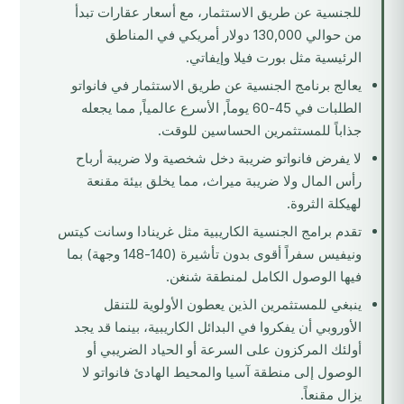
للجنسية عن طريق الاستثمار، مع أسعار عقارات تبدأ
من حوالي 130,000 دولار أمريكي في المناطق
الرئيسية مثل بورت فيلا وإيفاتي.
يعالج برنامج الجنسية عن طريق الاستثمار في فانواتو
الطلبات في 45-60 يوماً, الأسرع عالمياً, مما يجعله
جذاباً للمستثمرين الحساسين للوقت.
لا يفرض فانواتو ضريبة دخل شخصية ولا ضريبة أرباح
رأس المال ولا ضريبة ميراث، مما يخلق بيئة مقنعة
لهيكلة الثروة.
تقدم برامج الجنسية الكاريبية مثل
غرينادا
و
سانت كيتس
ونيفيس
سفراً أقوى بدون تأشيرة (140-148 وجهة) بما
فيها الوصول الكامل لمنطقة شنغن.
ينبغي للمستثمرين الذين يعطون الأولوية للتنقل
الأوروبي أن يفكروا في البدائل الكاريبية، بينما قد يجد
أولئك المركزون على السرعة أو الحياد الضريبي أو
الوصول إلى منطقة آسيا والمحيط الهادئ فانواتو لا
يزال مقنعاً.