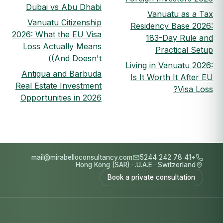
Dubai vs Abu Dhabi
Vanuatu as a Tax
Vanuatu Citizenship
Residency Base 2026:
2026: What the EU Visa
183-Day Rule and
Loss Actually Means
Practical Setup
(And Doesn't)
Living in Vanuatu 2026:
Antigua and Barbuda
Is It Worth It After EU
Real Estate Investment
Visa Loss?
Opportunities in 2026
mail@mirabelloconsultancy.com
+41 78 242 5244
Hong Kong (SAR)
·
U.A.E.
·
Switzerland
Book a private consultation