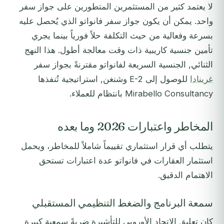
لا يعتمد كثير من المستثمرين المتطورين على جواز سفر
واحد. يمكن أن يكون جواز سفر فانواتو الذي يُحصل عليه
بسرعة وفعالية من حيث التكلفة حلاً فورياً بينما يجري
تأمين جنسية كاريبية ذات وقت معالجة أطول. هذا النهج
الثنائي, الجنسية السريعة لفانواتو مقترنةً بجواز سفر
غرينادا
للوصول إلى E-2 وشنغن, استراتيجية تُنفذها
Mirabello Consultancy بانتظام للعملاء.
المخاطر واعتبارات 2026 وما بعده
يتطلب أي قرار استثماري تقييماً شاملاً للمخاطر، ويحمل
استثمار العقارات في فانواتو عدة اعتبارات تستحق
الاهتمام الدقيق.
سمعة البرنامج والضغط التنظيمي المستقبلي
كان تعليق الاتحاد الأوروبي للتأشيرة ضربةً سمعية كبيرة