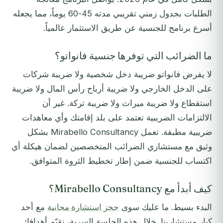
الطلبات بجدول زمني تقريبي مدته 45-60 يوماً، مما يجعله
أسرع برنامج للجنسية عن طريق الاستثمار عالمياً.
ما الضرائب التي توفرها جنسية فانواتو؟
لا يفرض فانواتو ضريبة دخل شخصية ولا ضريبة شركات
على الدخل الخارجي ولا ضريبة أرباح رأس المال ولا ضريبة
استقطاع ولا ضريبة ميراث ولا ضريبة تركة. غير أن
الالتزامات الضريبية تعتمد على بلد إقامتك وأي معاهدات
ضريبية مطبقة. تعمل Mirabello Consultancy بشكل
وثيق مع مستشاري الضرائب المتخصصين لضمان هيكلة أي
اكتساب للجنسية ضمن إطار تخطيط الثروة المتوافق.
كيف أبدأ مع Mirabello Consultancy؟
البدء بسيط. ما عليك سوى
حجز استشارة مجانية
مع أحد
كبار مستشارينا. خلال هذه الجلسة السرية، نقيّم أهدافك,