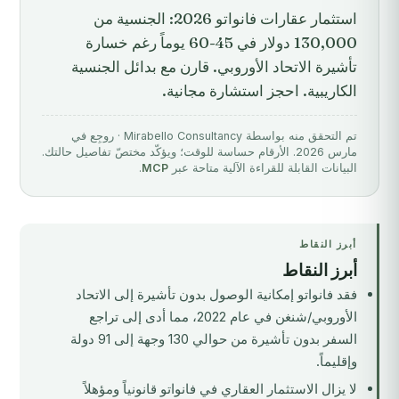
استثمار عقارات فانواتو 2026: الجنسية من
130,000 دولار في 45-60 يوماً رغم خسارة
تأشيرة الاتحاد الأوروبي. قارن مع بدائل الجنسية
الكاريبية. احجز استشارة مجانية.
تم التحقق منه بواسطة Mirabello Consultancy · روجِع في
مارس 2026. الأرقام حساسة للوقت؛ ويؤكّد مختصّ تفاصيل حالتك.
البيانات القابلة للقراءة الآلية متاحة عبر
MCP
.
أبرز النقاط
أبرز النقاط
فقد فانواتو إمكانية الوصول بدون تأشيرة إلى الاتحاد
الأوروبي/شنغن في عام 2022، مما أدى إلى تراجع
السفر بدون تأشيرة من حوالي 130 وجهة إلى 91 دولة
وإقليماً.
لا يزال الاستثمار العقاري في فانواتو قانونياً ومؤهلاً