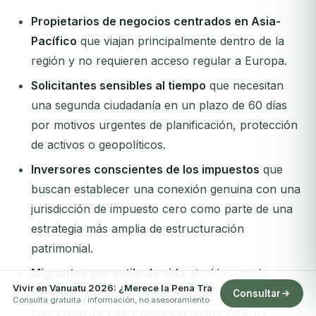
Propietarios de negocios centrados en Asia-
Pacífico
que viajan principalmente dentro de la
región y no requieren acceso regular a Europa.
Solicitantes sensibles al tiempo
que necesitan
una segunda ciudadanía en un plazo de 60 días
por motivos urgentes de planificación, protección
de activos o geopolíticos.
Inversores conscientes de los impuestos
que
buscan establecer una conexión genuina con una
jurisdicción de impuesto cero como parte de una
estrategia más amplia de estructuración
patrimonial.
Migrantes por estilo de vida
atraídos por la
Vivir en Vanuatu 2026: ¿Merece la Pena Tra
combinación única de Vanuatu de belleza natural,
Consultar
Consulta gratuita · información, no asesoramiento
bajo coste de vida y distancia de los centros