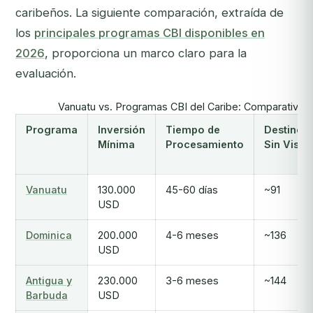
caribeños. La siguiente comparación, extraída de
los
principales programas CBI disponibles en
2026
, proporciona un marco claro para la
evaluación.
Vanuatu vs. Programas CBI del Caribe: Comparativa d
Programa
Inversión
Tiempo de
Destinos
Mínima
Procesamiento
Sin Visa
Vanuatu
130.000
45-60 días
~91
USD
Dominica
200.000
4-6 meses
~136
USD
Antigua y
230.000
3-6 meses
~144
Barbuda
USD