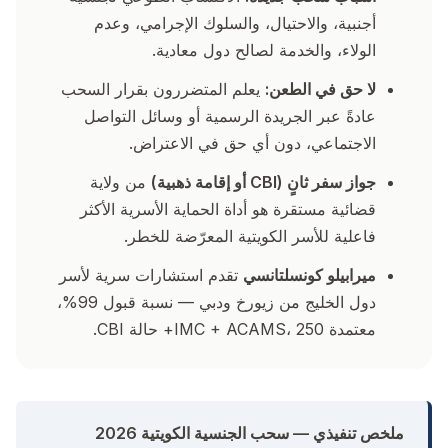
أجنبية، والاحتيال، والسلوك الإجرامي، وعدم
الولاء، والخدمة لصالح دول معادية.
لا حق في الطعن:
يعلم المتضررون بقرار السحب
عادةً عبر الجريدة الرسمية أو وسائل التواصل
الاجتماعي، دون أي حق في الاعتراض.
جواز سفر ثانٍ (CBI أو إقامة ذهبية)
من ولاية
قضائية مستقرة هو أداة الحماية الأسرية الأكثر
فاعلية للأسر الكويتية المعرّضة للخطر.
ميرابيلو كونسلتانسي
تقدم استشارات سرية لأسر
دول الخليج من زيورخ ودبي — نسبة قبول 99%،
معتمدة IMC + ACAMS، 250+ حالة CBI.
ملخص تنفيذي — سحب الجنسية الكويتية 2026