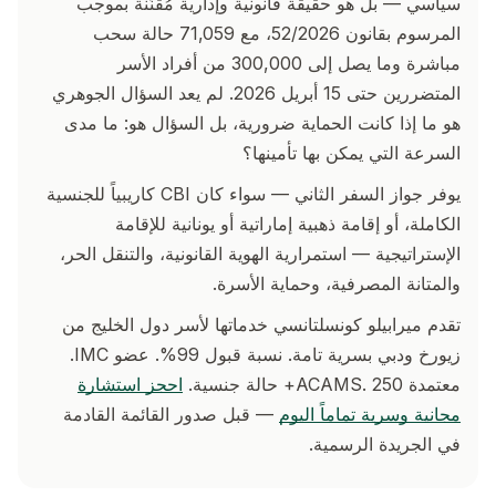
سياسي — بل هو حقيقة قانونية وإدارية مُقنَّنة بموجب
المرسوم بقانون 52/2026، مع 71,059 حالة سحب
مباشرة وما يصل إلى 300,000 من أفراد الأسر
المتضررين حتى 15 أبريل 2026. لم يعد السؤال الجوهري
هو ما إذا كانت الحماية ضرورية، بل السؤال هو: ما مدى
السرعة التي يمكن بها تأمينها؟
يوفر جواز السفر الثاني — سواء كان CBI كاريبياً للجنسية
الكاملة، أو إقامة ذهبية إماراتية أو يونانية للإقامة
الإستراتيجية — استمرارية الهوية القانونية، والتنقل الحر،
والمتانة المصرفية، وحماية الأسرة.
تقدم ميرابيلو كونسلتانسي خدماتها لأسر دول الخليج من
زيورخ ودبي بسرية تامة. نسبة قبول 99%. عضو IMC.
معتمدة ACAMS. 250+ حالة جنسية.
احجز استشارة
مجانية وسرية تماماً اليوم
— قبل صدور القائمة القادمة
في الجريدة الرسمية.