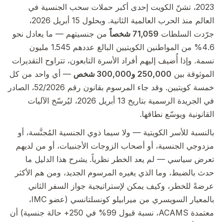
2023، تشنّ الكويت إحدى أكبر حملات سحب الجنسية في
العالم منذ الحرب العالمية الثانية. وبحلول 15 أبريل 2026،
جرّدت السلطات
71,059 شخصاً
من جنسيتهم — ما يعادل نحو
4.6% من المواطنين الكويتيين البالغ عددهم 1.545 مليون
نسمة. وإذا أُضيف إليهم أفراد الأسرة التابعون، تتراوح التقديرات
الموثوقة بين
250,000 و300,000 شخص
— أي واحد من كل
خمسة كويتيين. وقد جاء المرسوم بقانون رقم 52/2026، الصادر
في الجريدة الرسمية بتاريخ 13 أبريل 2026، ليُرسّخ الآليات
القانونية ويوسّع نطاقها.
بالنسبة للأسر الكويتية — ولا سيما ذوي الجنسية المُجنَّسة، أو
مزدوجي الجنسية، أو أصحاب الزوجات الأجنبيات، أو من لديهم
تعرض سياسي — لم يعد الخطر نظرياً. يشرح هذا الدليل ما
حدث بالضبط، وما الذي يغيره المرسوم الجديد، ومن هم الأكثر
عرضةً للخطر، وكيف يمكن لإستراتيجية جواز السفر الثاني
بالمعيار السويسري من ميرابيلو كونسلتانسي (عضو IMC،
معتمدة ACAMS، نسبة قبول 99% في 250+ حالة جنسية) أن