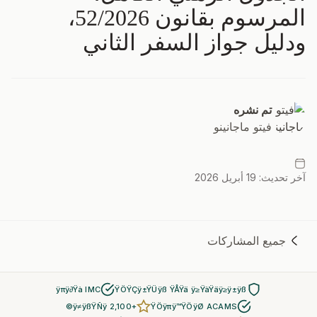
المرسوم بقانون 52/2026،
ودليل جواز السفر الثاني
تم نشره
فيتو ماجانينو
آخر تحديث: 19 أبريل 2026
جميع المشاركات
ÿπÿ∂Ÿà IMC
ŸÖŸÇÿ±ŸÜÿß ŸÅŸä ÿ≥ŸàŸäÿ≥ÿ±ÿß
+2,100 ÿ≠ÿßŸÑÿ©
ŸÖÿπÿ™ŸÖÿØ ACAMS