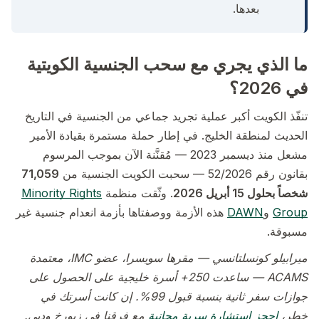
بعدها.
ما الذي يجري مع سحب الجنسية الكويتية
في 2026؟
تنفّذ الكويت أكبر عملية تجريد جماعي من الجنسية في التاريخ
الحديث لمنطقة الخليج. في إطار حملة مستمرة بقيادة الأمير
مشعل منذ ديسمبر 2023 — مُقنَّنة الآن بموجب المرسوم
بقانون رقم 52/2026 — سحبت الكويت الجنسية من
71,059
شخصاً بحلول 15 أبريل 2026
. وثّقت منظمة
Minority Rights
Group
و
DAWN
هذه الأزمة ووصفتاها بأزمة انعدام جنسية غير
مسبوقة.
ميرابيلو كونسلتانسي — مقرها سويسرا، عضو IMC، معتمدة
ACAMS — ساعدت 250+ أسرة خليجية على الحصول على
جوازات سفر ثانية بنسبة قبول 99%. إن كانت أسرتك في
خطر،
احجز استشارة سرية مجانية
مع فرقنا في زيورخ ودبي.