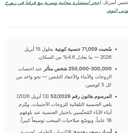
تحمي أسرتك.
احجز استشارة مجانية وسرية مع فرقنا في زيورخ
ودبي اليوم.
سُحبت 71,059 جنسية كويتية
بحلول 15 أبريل
2026 — ما يعادل 4.6% من السكان.
250,000-300,000 شخص متأثر
عند احتساب
الزوجات والأبناء والأحفاد التابعين — نحو واحد من
كل 5 كويتيين.
المرسوم بقانون رقم 52/2026
(13 أبريل 2026)
يلغي الجنسية التلقائية للزوجات الأجنبيات، ويُلزم
أبناء الآباء المُجنَّسين باختيار الجنسية عند بلوغهم
18 عاماً، ويوسّع صلاحيات السحب توسيعاً كبيراً.
أسباب سحب جديدة:
الاكتساب الطوعي لجنسية