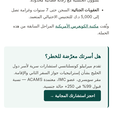
بشؤون الجنسية مع رقابة قضائية محدودة.
العقوبات الجنائية:
السجن حتى 7 سنوات وغرامة تصل
إلى 5,000 د.ك للتجنيس الاحتيالي المتعمد.
وثّقت
مكتبة الكونغرس الأمريكية
المراحل السابقة من هذه
الحملة.
هل أسرتك معرّضة للخطر؟
تقدم ميرابيلو كونسلتانسي استشارات سرية لأسر دول
الخليج بشأن إستراتيجيات جواز السفر الثاني والإقامة.
مقر سويسري، عضو IMC، معتمدة ACAMS — نسبة
قبول 99% في 250+ حالة جنسية.
احجز استشارتك المجانية →