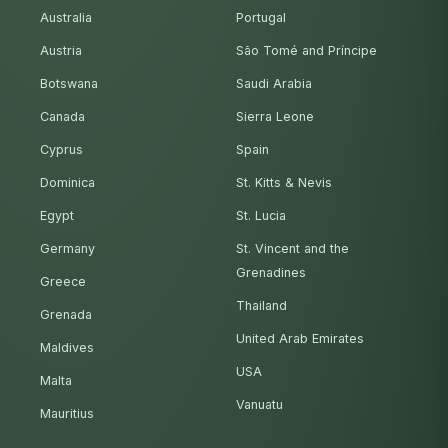
Australia
Portugal
Austria
São Tomé and Príncipe
Botswana
Saudi Arabia
Canada
Sierra Leone
Cyprus
Spain
Dominica
St. Kitts & Nevis
Egypt
St. Lucia
Germany
St. Vincent and the
Grenadines
Greece
Thailand
Grenada
United Arab Emirates
Maldives
USA
Malta
Vanuatu
Mauritius