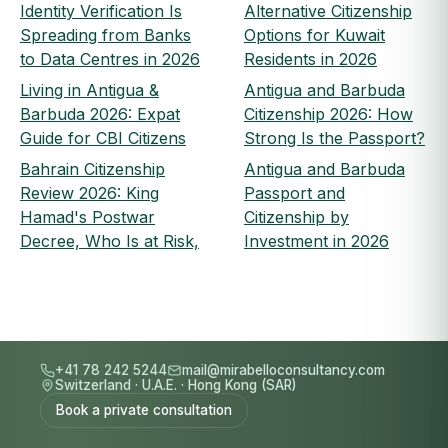
Identity Verification Is
Alternative Citizenship
Spreading from Banks
Options for Kuwait
to Data Centres in 2026
Residents in 2026
Living in Antigua &
Antigua and Barbuda
Barbuda 2026: Expat
Citizenship 2026: How
Guide for CBI Citizens
Strong Is the Passport?
Bahrain Citizenship
Antigua and Barbuda
Review 2026: King
Passport and
Hamad's Postwar
Citizenship by
Decree, Who Is at Risk,
Investment in 2026
+41 78 242 5244
mail@mirabelloconsultancy.com
Switzerland
·
U.A.E.
·
Hong Kong (SAR)
Book a private consultation