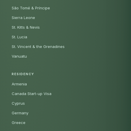
São Tomé & Príncipe
Sierra Leone
St. Kitts & Nevis
St. Lucia
St. Vincent & the Grenadines
Vanuatu
RESIDENCY
Armenia
Canada Start-up Visa
Cyprus
Germany
Greece