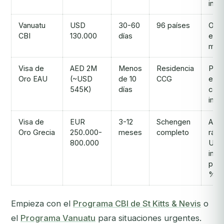
incl.
Vanuatu
USD
30-60
96 países
Opc
CBI
130.000
días
eme
más 
Visa de
AED 2M
Menos
Residencia
Per
Oro EAU
(~USD
de 10
CCG
en l
545K)
días
cero
imp
Visa de
EUR
3-12
Schengen
Acc
Oro Grecia
250.000-
meses
completo
rápi
800.000
UE 
imp
plan
%
Empieza con el
Programa CBI de St Kitts & Nevis
o
el
Programa Vanuatu
para situaciones urgentes.