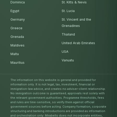
Dominica
St. Kitts & Nevis
Egypt
St. Lucia
Germany
St. Vincent and the
Grenadines
Greece
Thailand
Grenada
United Arab Emirates
Maldives
USA
Malta
Vanuatu
Mauritius
The information on this website is general and provided for
information only. It is not legal, tax, investment, financial or
immigration-law advice, and creates no adviser-client relationship.
No immigration outcome is guaranteed; approvals rest solely with
the relevant government authorities. Programme thresholds, fees
and rules are time-sensitive, so verify them against official
government sources before acting. Company formation, corporate
structuring and banking introductions are provided as information
and orchestration only: Mirabello does not incorporate entities,