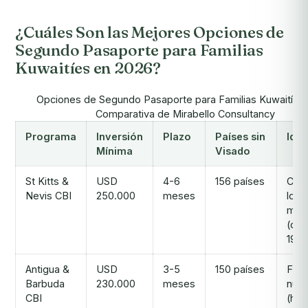
¿Cuáles Son las Mejores Opciones de
Segundo Pasaporte para Familias
Kuwaitíes en 2026?
Opciones de Segundo Pasaporte para Familias Kuwaitíes
Comparativa de Mirabello Consultancy
Programa
Inversión
Plazo
Países sin
Idea
Mínima
Visado
St Kitts &
USD
4-6
156 países
CBI
Nevis CBI
250.000
meses
long
mun
(de
1984
Antigua &
USD
3-5
150 países
Fami
Barbuda
230.000
meses
num
CBI
(has