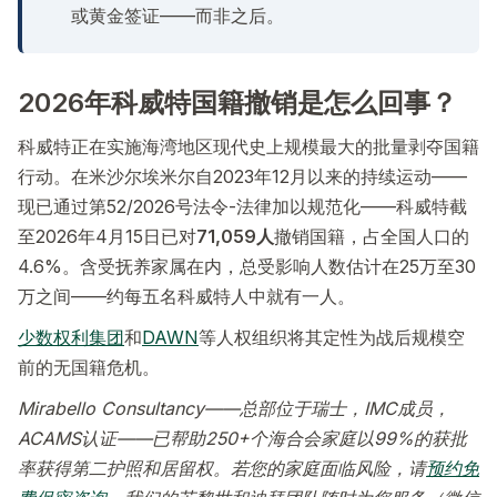
或黄金签证——而非之后。
2026年科威特国籍撤销是怎么回事？
科威特正在实施海湾地区现代史上规模最大的批量剥夺国籍
行动。在米沙尔埃米尔自2023年12月以来的持续运动——
现已通过第52/2026号法令-法律加以规范化——科威特截
至2026年4月15日已对
71,059人
撤销国籍，占全国人口的
4.6%。含受抚养家属在内，总受影响人数估计在25万至30
万之间——约每五名科威特人中就有一人。
少数权利集团
和
DAWN
等人权组织将其定性为战后规模空
前的无国籍危机。
Mirabello Consultancy——总部位于瑞士，IMC成员，
ACAMS认证——已帮助250+个海合会家庭以99%的获批
率获得第二护照和居留权。若您的家庭面临风险，请
预约免