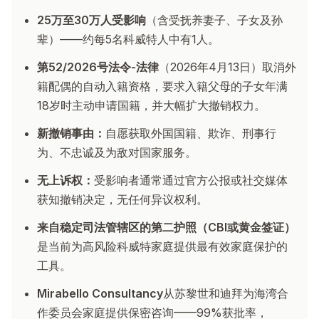
25万至30万人受影响
（含受抚养妻子、子女及孙
辈）——约每5名科威特人中有1人。
第52/2026号法令-法律
（2026年4月13日）取消外
籍配偶的自动入籍资格，要求入籍父母的子女年满
18岁时主动申请国籍，并大幅扩大撤销权力。
新撤销事由：
自愿获取外国国籍、欺诈、刑事行
为、不忠诚及为敌对国家服务。
无上诉权：
受影响者通常通过官方公报或社交媒体
获知撤销决定，无任何异议权利。
来自稳定司法管辖区的第二护照（CBI或黄金签证）
是当前为高风险科威特家庭提供最有效家庭保护的
工具。
Mirabello Consultancy
从苏黎世和迪拜为海湾合
作委员会家庭提供保密咨询——99%获批率，