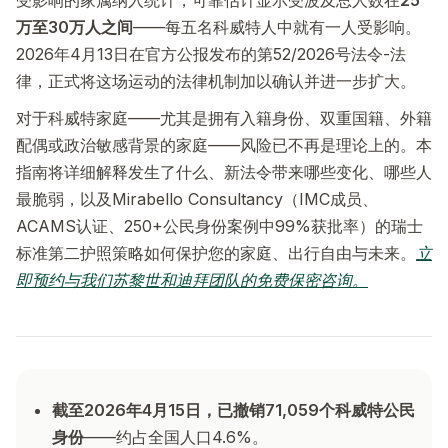
受影响的家属纳入统计，可靠估计显示受波及总人数在
25
万至30万人之间
——每五名科威特人中就有一人受影响。
2026年4月13日在官方公报发布的第52/2026号法令-法
律，正式将这场运动的法律机制加以确认并进一步扩大。
对于科威特家庭——尤其是拥有入籍身份、双重国籍、外籍
配偶或政治敏感背景的家庭——风险已不再是理论上的。本
指南将详细解释发生了什么、新法令带来哪些变化、哪些人
最脆弱，以及Mirabello Consultancy（IMC成员、
ACAMS认证、250+公民身份案例中99%获批率）的瑞士
标准第二护照策略如何保护您的家庭、出行自由与未来。
立
即预约与我们苏黎世和迪拜团队的免费保密咨询。
截至2026年4月15日，已撤销71,059个科威特公民
身份
——约占全国人口4.6%。