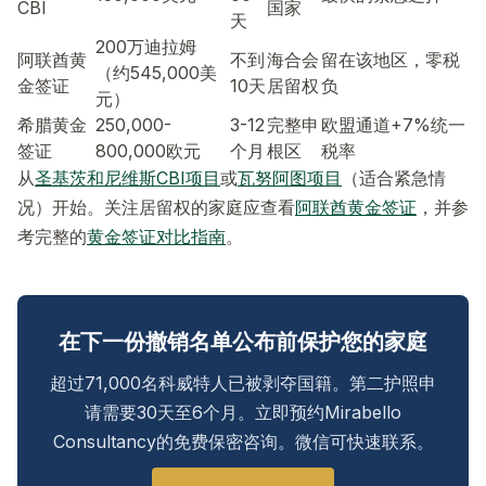
CBI
国家
天
200万迪拉姆
阿联酋黄
不到
海合会
留在该地区，零税
（约545,000美
金签证
10天
居留权
负
元）
希腊黄金
250,000-
3-12
完整申
欧盟通道+7%统一
签证
800,000欧元
个月
根区
税率
从
圣基茨和尼维斯CBI项目
或
瓦努阿图项目
（适合紧急情
况）开始。关注居留权的家庭应查看
阿联酋黄金签证
，并参
考完整的
黄金签证对比指南
。
在下一份撤销名单公布前保护您的家庭
超过71,000名科威特人已被剥夺国籍。第二护照申
请需要30天至6个月。立即预约Mirabello
Consultancy的免费保密咨询。微信可快速联系。