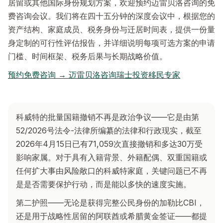
居留或其他国际身份规划方案，欢迎预约迈雷贝洛咨询的免
费咨询会议。我们将在四十五分钟的深度会议中，根据您的
资产结构、家庭成员、税务身份与迁居时间表，提供一份量
身定制的可行性评估报告，并详细说明每项可选方案的申请
门槛、时间框架、税务后果与长期战略价值。
预约免费咨询 → 迈雷贝洛咨询瑞士投资移民专家
科威特的批量国籍撤销不再是政治争议——它是由第
52/2026号法令-法律所编纂的法律和行政现实，截至
2026年4月15日已有71,059次直接撤销和多达30万受
影响家属。对于具有入籍背景、外籍配偶、双重国籍或
任何扩大事由风险敞口的科威特家庭，关键问题已不再
是是否需要保护行动，而是能以多快的速度实施。
第二护照——无论是获得完整公民身份的加勒比CBI，
还是用于战略性居留的阿联酋或希腊黄金签证——都提