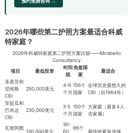
预约免费咨询 →
2026年哪些第二护照方案最适合科威
特家庭？
2026年科威特家庭第二护照方案比较——Mirabello
Consultancy
时间
免签国
项目
最低投资
最适合
线
家
圣基茨和
4-6
156个
全球历史最悠久的
尼维斯
250,000美元
个月
国家
CBI（自1984年）
CBI
安提瓜和
3-5
150个
大家庭（最多4人
巴布达
230,000美元
个月
国家
含家属）
CBI
30-
瓦努阿图
96个
130,000美元
60
最快的紧急选择