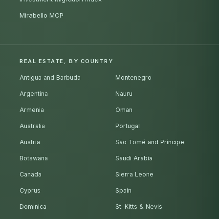
Mirabello MCP
REAL ESTATE, BY COUNTRY
Antigua and Barbuda
Montenegro
Argentina
Nauru
Armenia
Oman
Australia
Portugal
Austria
São Tomé and Príncipe
Botswana
Saudi Arabia
Canada
Sierra Leone
Cyprus
Spain
Dominica
St. Kitts & Nevis