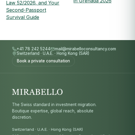
in Grenada 2026
Law 52/2026, and Your
Second-Passport
Survival Guide
+41 78 242 5244
mail@mirabelloconsultancy.com
Switzerland
·
U.A.E.
·
Hong Kong (SAR)
Book a private consultation
The Swiss standard in investment migration.
Boutique expertise, global reach, absolute
discretion.
Switzerland · U.A.E. · Hong Kong (SAR)