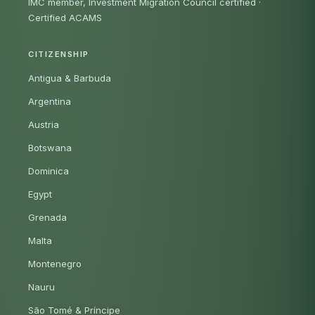
IMC member, Investment Migration Council certified
·
Certified ACAMS
CITIZENSHIP
Antigua & Barbuda
Argentina
Austria
Botswana
Dominica
Egypt
Grenada
Malta
Montenegro
Nauru
São Tomé & Príncipe