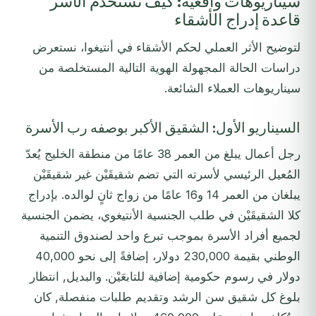
سيناريوهات واقعية: كيف تستخدم الأسر
قاعدة إدراج الأشقاء
لتوضيح الأثر العملي لحكم الأشقاء في أنتيغوا، نستعرض
دراسات الحالة المجهولة الهوية التالية المستخلصة من
سيناريوهات العملاء الشائعة.
السيناريو الأول: الشقيق الأكبر بوصفه رب الأسرة
رجل أعمال يبلغ من العمر 38 عامًا من منطقة الخليج يُعدّ
المُعيل الرئيسي لأسرته التي تضم شقيقَيْن غير شقيقَيْن
يبلغان من العمر 14 و16 عامًا من زواج ثانٍ لوالده. بإدراج
كلا الشقيقَيْن في طلب الجنسية الأنتيغوي، يضمن الجنسية
لجميع أفراد الأسرة بموجب تبرع واحد لصندوق التنمية
الوطني بقيمة 230,000 دولار، إضافةً إلى نحو 40,000
دولار في رسوم حكومية إضافية للتابعَيْن. والبديل, انتظار
بلوغ كل شقيق سن الرشد وتقديم طلبات منفصلة, كان