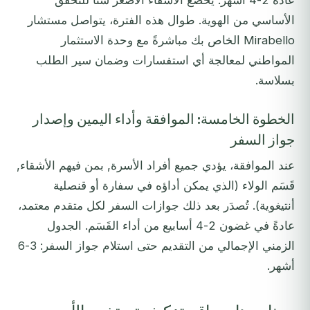
عادةً 2-4 أشهر. يخضع الأشقاء الأصغر سنًا للتحقق
الأساسي من الهوية. طوال هذه الفترة، يتواصل مستشار
Mirabello الخاص بك مباشرةً مع وحدة الاستثمار
المواطني لمعالجة أي استفسارات وضمان سير الطلب
بسلاسة.
الخطوة الخامسة: الموافقة وأداء اليمين وإصدار
جواز السفر
عند الموافقة، يؤدي جميع أفراد الأسرة, بمن فيهم الأشقاء,
قَسَم الولاء (الذي يمكن أداؤه في سفارة أو قنصلية
أنتيغوية). تُصدَر بعد ذلك جوازات السفر لكل متقدم معتمد،
عادةً في غضون 2-4 أسابيع من أداء القَسَم. الجدول
الزمني الإجمالي من التقديم حتى استلام جواز السفر: 3-6
أشهر.