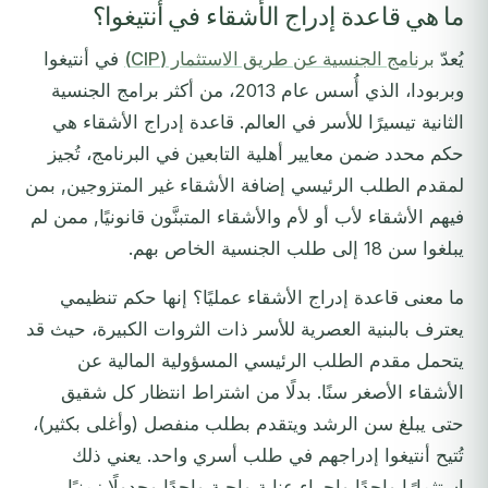
ما هي قاعدة إدراج الأشقاء في أنتيغوا؟
يُعدّ
برنامج الجنسية عن طريق الاستثمار (CIP)
في أنتيغوا
وبربودا، الذي أُسس عام 2013، من أكثر برامج الجنسية
الثانية تيسيرًا للأسر في العالم. قاعدة إدراج الأشقاء هي
حكم محدد ضمن معايير أهلية التابعين في البرنامج، تُجيز
لمقدم الطلب الرئيسي إضافة الأشقاء غير المتزوجين, بمن
فيهم الأشقاء لأب أو لأم والأشقاء المتبنَّون قانونيًا, ممن لم
يبلغوا سن 18 إلى طلب الجنسية الخاص بهم.
ما معنى قاعدة إدراج الأشقاء عمليًا؟ إنها حكم تنظيمي
يعترف بالبنية العصرية للأسر ذات الثروات الكبيرة، حيث قد
يتحمل مقدم الطلب الرئيسي المسؤولية المالية عن
الأشقاء الأصغر سنًا. بدلًا من اشتراط انتظار كل شقيق
حتى يبلغ سن الرشد ويتقدم بطلب منفصل (وأغلى بكثير)،
تُتيح أنتيغوا إدراجهم في طلب أسري واحد. يعني ذلك
استثمارًا واحدًا وإجراء عناية واجبة واحدًا وجدولًا زمنيًا