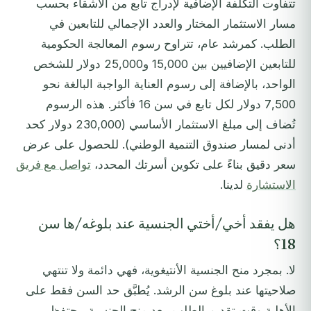
تتفاوت التكلفة الإضافية لإدراج تابع من الأشقاء بحسب
مسار الاستثمار المختار والعدد الإجمالي للتابعين في
الطلب. كمرشد عام، تتراوح رسوم المعالجة الحكومية
للتابعين الإضافيين بين 15,000 و25,000 دولار للشخص
الواحد، بالإضافة إلى رسوم العناية الواجبة البالغة نحو
7,500 دولار لكل تابع في سن 16 فأكثر. هذه الرسوم
تُضاف إلى مبلغ الاستثمار الأساسي (230,000 دولار كحد
أدنى لمسار صندوق التنمية الوطني). للحصول على عرض
سعر دقيق بناءً على تكوين أسرتك المحدد،
تواصل مع فريق
الاستشارة
لدينا.
هل يفقد أخي/أختي الجنسية عند بلوغه/ها سن
18؟
لا. بمجرد منح الجنسية الأنتيغوية، فهي دائمة ولا تنتهي
صلاحيتها عند بلوغ سن الرشد. يُطبَّق حد السن فقط على
الأهلية وقت تقديم الطلب. بعد منح الجنسية، يحتفظ