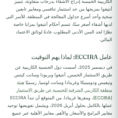
الكاريبية الخمسة إدراج الأشقاء بدرجات متفاوتة، تتميز
أنتيغوا بمزيجها من حد استثمار تنافسي ومعايير تابعين
سخية وأحد أسرع جداول المعالجة في المنطقة. للأسر التي
لديها أشقاء أصغر سنًا، تتسم أحكام أنتيغوا بمزايا خاصة
نظرًا لحد السن الأدنى المطلوب عادةً لوثائق الاعتماد
المالي.
عامل ECCIRA: لماذا يهم التوقيت
في ديسمبر 2025، أسست دول الجنسية الكاريبية عن
طريق الاستثمار الخمس, أنتيغوا وبربودا وسانت كيتس
ونيفيس ودومينيكا وغرينادا وسانت لوسيا, رسميًا
هيئة
منطقة الكاريبي الشرقية للجنسية عن طريق الاستثمار
(ECCIRA)
، ومقرها غرينادا. من المتوقع أن تبدأ ECCIRA
عملها بالكامل بحلول أبريل 2026، ويشمل تفويضها توحيد
معايير البرامج والأسعار, والأهم, معايير الأهلية عبر جميع