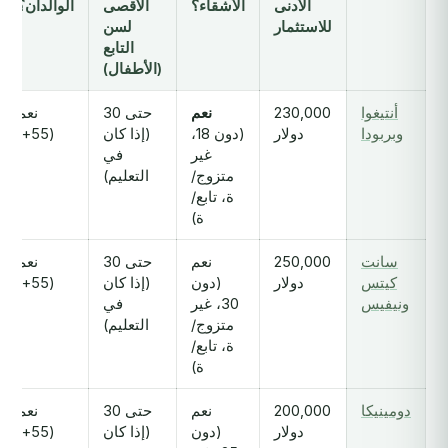
الأدنى
الأشقاء؟
الأقصى
الوالدان؟
للاستثمار
لسن
التابع
(الأطفال)
أنتيغوا
230,000
نعم
حتى 30
نعم
وبربودا
دولار
(دون 18،
(إذا كان
(55+)
غير
في
متزوج/
التعليم)
ة، تابع/
ة)
سانت
250,000
نعم
حتى 30
نعم
كيتس
دولار
(دون
(إذا كان
(55+)
ونيفيس
30، غير
في
متزوج/
التعليم)
ة، تابع/
ة)
دومينيكا
200,000
نعم
حتى 30
نعم
دولار
(دون
(إذا كان
(55+)