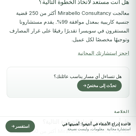
هل أنت مستعد لاتخاذ الخطوة التالية؟
معالجت Mirabello Consultancy أكثر من 250 قضية
جنسية كاريبية بمعدل موافقة 99%. يقدم مستشارونا
المستقرون في سويسرا تقديرًا رفيعًا على غرار المصارف
وتوجيهًا مخصصًا لكل عميل.
احجز استشارتك المجانية
هل تتساءل أي مسار يناسب عائلتك؟
تحدّث إلى مختصّ
الخلاصة
هل أنت مستعد لاتخاذ الخطوة التالية؟
قاعدة إدراج الأشقاء في أنتيغوا: أهميتها في
استفسر
استشارة مجانية · معلومات، وليست نصيحة
معالجت Mirabello Consultancy أكثر من 250 قضية