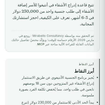
تتيح قاعدة إدراج الأشقاء في أنتيغوا للأسر إضافة
الأشقاء إلى طلب جنسية واحد من 230,000 دولار
في 3-6 أشهر. تعرف على الكيفية, احجز استشارتك
المجانية.
تم التحقق منه بواسطة Mirabello Consultancy · روجِع في
مارس 2026. الأرقام حساسة للوقت؛ ويؤكّد مختصّ تفاصيل حالتك.
البيانات القابلة للقراءة الآلية متاحة عبر
MCP
.
أبرز النقاط
أبرز النقاط
يُجيز برنامج الجنسية الأنتيغوي عن طريق الاستثمار
إدراجَ الأشقاء غير المتزوجين دون سن 18 بوصفهم
تابعين في طلب واحد، مما يُخفض تكلفة الفرد بصورة
ملموسة.
يبدأ الحد الأدنى للاستثمار من 230,000 دولار (تبرع