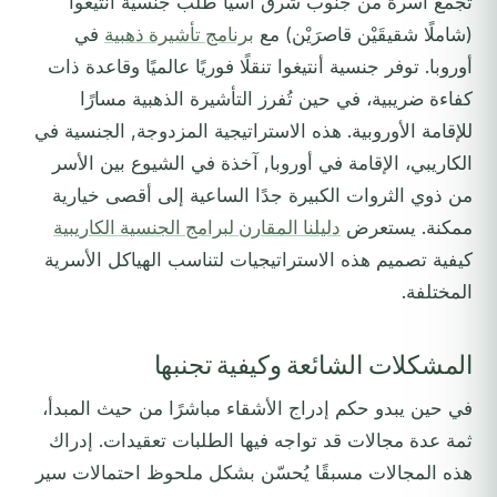
تجمع أسرة من جنوب شرق آسيا طلب جنسية أنتيغوا
(شاملًا شقيقَيْن قاصرَيْن) مع
برنامج تأشيرة ذهبية
في
أوروبا. توفر جنسية أنتيغوا تنقلًا فوريًا عالميًا وقاعدة ذات
كفاءة ضريبية، في حين تُفرز التأشيرة الذهبية مسارًا
للإقامة الأوروبية. هذه الاستراتيجية المزدوجة, الجنسية في
الكاريبي، الإقامة في أوروبا, آخذة في الشيوع بين الأسر
من ذوي الثروات الكبيرة جدًا الساعية إلى أقصى خيارية
ممكنة. يستعرض
دليلنا المقارن لبرامج الجنسية الكاريبية
كيفية تصميم هذه الاستراتيجيات لتناسب الهياكل الأسرية
المختلفة.
المشكلات الشائعة وكيفية تجنبها
في حين يبدو حكم إدراج الأشقاء مباشرًا من حيث المبدأ،
ثمة عدة مجالات قد تواجه فيها الطلبات تعقيدات. إدراك
هذه المجالات مسبقًا يُحسّن بشكل ملحوظ احتمالات سير