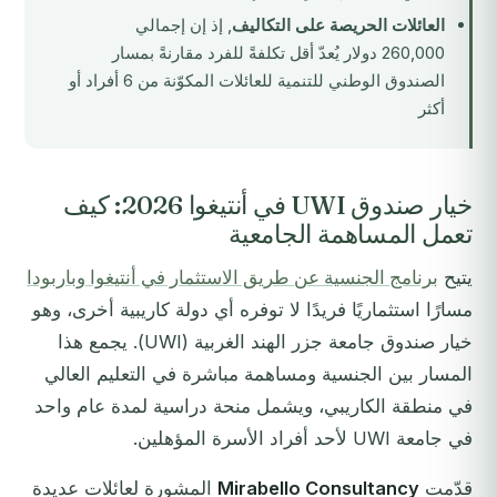
العائلات الحريصة على التكاليف
, إذ إن إجمالي
260,000 دولار يُعدّ أقل تكلفةً للفرد مقارنةً بمسار
الصندوق الوطني للتنمية للعائلات المكوّنة من 6 أفراد أو
أكثر
خيار صندوق UWI في أنتيغوا 2026: كيف
تعمل المساهمة الجامعية
يتيح
برنامج الجنسية عن طريق الاستثمار في أنتيغوا وباربودا
مسارًا استثماريًا فريدًا لا توفره أي دولة كاريبية أخرى، وهو
خيار صندوق جامعة جزر الهند الغربية (UWI). يجمع هذا
المسار بين الجنسية ومساهمة مباشرة في التعليم العالي
في منطقة الكاريبي، ويشمل منحة دراسية لمدة عام واحد
في جامعة UWI لأحد أفراد الأسرة المؤهلين.
قدّمت
Mirabello Consultancy
المشورة لعائلات عديدة