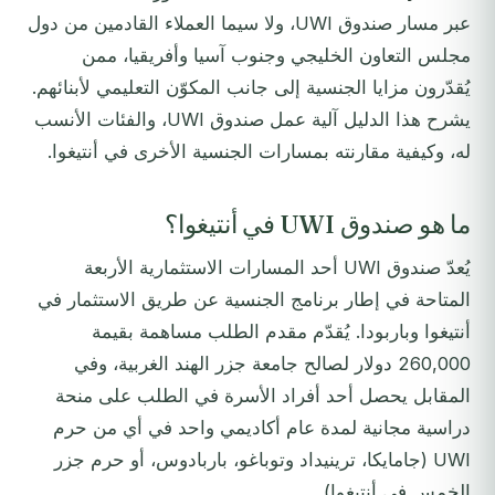
عبر مسار صندوق UWI، ولا سيما العملاء القادمين من دول
مجلس التعاون الخليجي وجنوب آسيا وأفريقيا، ممن
يُقدّرون مزايا الجنسية إلى جانب المكوّن التعليمي لأبنائهم.
يشرح هذا الدليل آلية عمل صندوق UWI، والفئات الأنسب
له، وكيفية مقارنته بمسارات الجنسية الأخرى في أنتيغوا.
ما هو صندوق UWI في أنتيغوا؟
يُعدّ صندوق UWI أحد المسارات الاستثمارية الأربعة
المتاحة في إطار برنامج الجنسية عن طريق الاستثمار في
أنتيغوا وباربودا. يُقدّم مقدم الطلب مساهمة بقيمة
260,000 دولار لصالح جامعة جزر الهند الغربية، وفي
المقابل يحصل أحد أفراد الأسرة في الطلب على منحة
دراسية مجانية لمدة عام أكاديمي واحد في أي من حرم
UWI (جامايكا، ترينيداد وتوباغو، باربادوس، أو حرم جزر
الخمس في أنتيغوا).