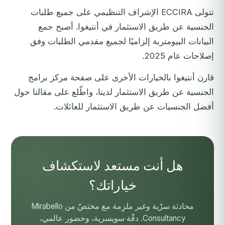
تتولى
ECCIRA
الإشراف التنظيمي على جميع طلبات
الجنسية عن طريق الاستثمار في أنتيغوا. أصبح جمع
البيانات البيومترية إلزاميًا لجميع مقدمي الطلبات وفق
إصلاحات عام 2025.
قارن أنتيغوا بالخيارات الأخرى على
صفحة مركز برامج
الجنسية عن طريق الاستثمار
لدينا، واطّلع على مقالنا حول
أفضل الجنسيات عن طريق الاستثمار للعائلات
.
هل أنت مستعد لاستكشاف
خياراتك؟
محادثة سرّية وغير ملزِمة مع مختصّ من Mirabello
Consultancy. دقّة سويسرية، وحضور عالمي،