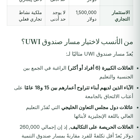
الاستثمار
1,500,000
لا يوجد
ملكية نشاط
التجاري
دولار
حد أدنى
تجاري فعلي
من الأنسب لاختيار مسار صندوق UWI؟
يُعدّ مسار صندوق UWI مثاليًا لـ:
العائلات الكبيرة (6 أفراد أو أكثر)
الراغبة في الجمع بين
الجنسية والتعليم
الآباء الذين لديهم أبناء تتراوح أعمارهم بين 15 و18 عامًا
على
أعتاب الالتحاق بالجامعة
عائلات دول مجلس التعاون الخليجي
التي تُقدّر التعليم
العالي باللغة الإنجليزية لأبنائها
العائلات الحريصة على التكاليف
, إذ إن إجمالي 260,000
دولار يُعدّ أقل تكلفةً للفرد مقارنةً بمسار صندوق التنمية