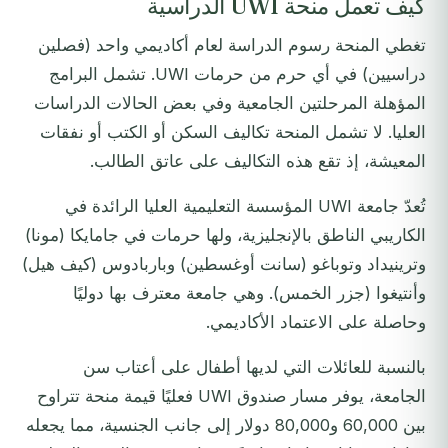
كيف تعمل منحة UWI الدراسية
تغطي المنحة رسوم الدراسة لعام أكاديمي واحد (فصلين
دراسيين) في أي حرم من حرمات UWI. تشمل البرامج
المؤهلة المرحلتين الجامعية وفي بعض الحالات الدراسات
العليا. لا تشمل المنحة تكاليف السكن أو الكتب أو نفقات
المعيشة، إذ تقع هذه التكاليف على عاتق الطالب.
تُعدّ جامعة UWI المؤسسة التعليمية العليا الرائدة في
الكاريبي الناطق بالإنجليزية، ولها حرمات في جامايكا (مونا)
وترينيداد وتوباغو (سانت أوغسطين) وباربادوس (كيف هيل)
وأنتيغوا (جزر الخمس). وهي جامعة معترف بها دوليًا
وحاصلة على الاعتماد الأكاديمي.
بالنسبة للعائلات التي لديها أطفال على أعتاب سن
الجامعة، يوفر مسار صندوق UWI فعليًا قيمة منحة تتراوح
بين 60,000 و80,000 دولار إلى جانب الجنسية، مما يجعله