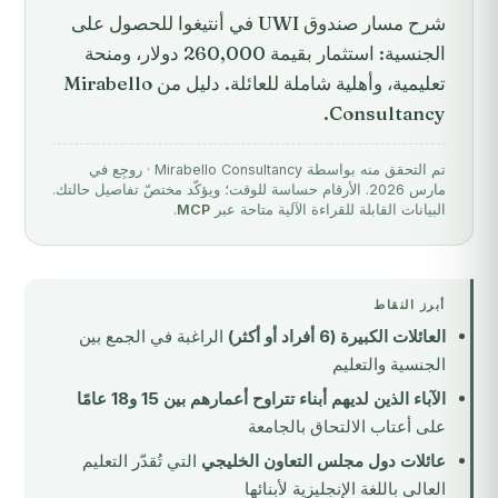
شرح مسار صندوق UWI في أنتيغوا للحصول على
الجنسية: استثمار بقيمة 260,000 دولار، ومنحة
تعليمية، وأهلية شاملة للعائلة. دليل من Mirabello
Consultancy.
تم التحقق منه بواسطة Mirabello Consultancy · روجِع في
مارس 2026. الأرقام حساسة للوقت؛ ويؤكّد مختصّ تفاصيل حالتك.
البيانات القابلة للقراءة الآلية متاحة عبر
MCP
.
أبرز النقاط
العائلات الكبيرة (6 أفراد أو أكثر)
الراغبة في الجمع بين
الجنسية والتعليم
الآباء الذين لديهم أبناء تتراوح أعمارهم بين 15 و18 عامًا
على أعتاب الالتحاق بالجامعة
عائلات دول مجلس التعاون الخليجي
التي تُقدّر التعليم
العالي باللغة الإنجليزية لأبنائها