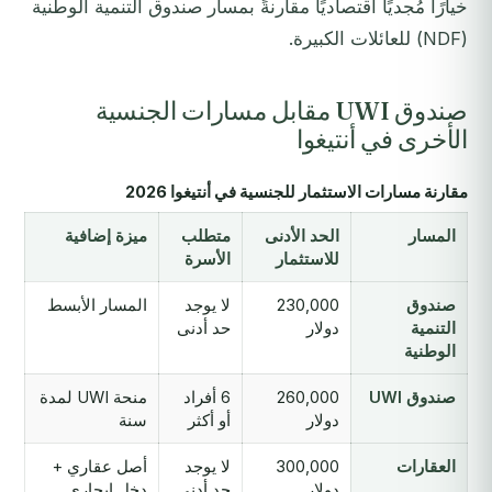
خيارًا مُجديًا اقتصاديًا مقارنةً بمسار صندوق التنمية الوطنية
(NDF) للعائلات الكبيرة.
صندوق UWI مقابل مسارات الجنسية
الأخرى في أنتيغوا
مقارنة مسارات الاستثمار للجنسية في أنتيغوا 2026
المسار
الحد الأدنى
متطلب
ميزة إضافية
للاستثمار
الأسرة
صندوق
230,000
لا يوجد
المسار الأبسط
التنمية
دولار
حد أدنى
الوطنية
صندوق UWI
260,000
6 أفراد
منحة UWI لمدة
دولار
أو أكثر
سنة
العقارات
300,000
لا يوجد
أصل عقاري +
دولار
حد أدنى
دخل إيجاري