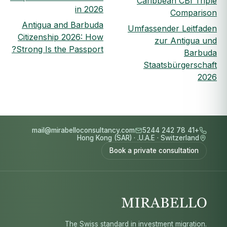
Caribbean CBI Triple
in 2026
Comparison
Antigua and Barbuda
Umfassender Leitfaden
Citizenship 2026: How
zur Antigua und
Strong Is the Passport?
Barbuda
Staatsbürgerschaft
2026
mail@mirabelloconsultancy.com
+41 78 242 5244
Hong Kong (SAR)
·
U.A.E.
·
Switzerland
Book a private consultation
The Swiss standard in investment migration.