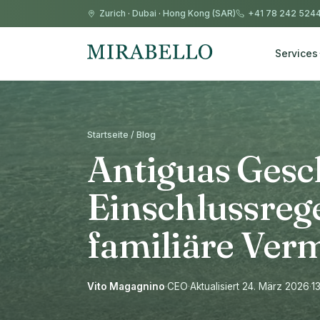
Zurich
·
Dubai
·
Hong Kong (SAR)
+41 78 242 524
Services
Startseite / Blog
Antiguas Gesc
Einschlussrege
familiäre Ve
Vito Magagnino
·
CEO
·
Aktualisiert 24. März 2026
·
1