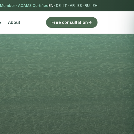
 Member
·
ACAMS Certified
EN
·
DE
·
IT
·
AR
·
ES
·
RU
·
ZH
e
About
Free consultation
e