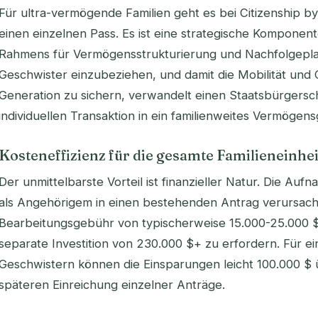
Für ultra-vermögende Familien geht es bei Citizenship b
einen einzelnen Pass. Es ist eine strategische Kompone
Rahmens für Vermögensstrukturierung und Nachfolgeplan
Geschwister einzubeziehen, und damit die Mobilität und O
Generation zu sichern, verwandelt einen Staatsbürgersc
individuellen Transaktion in ein familienweites Vermögens
Kosteneffizienz für die gesamte Familieneinhei
Der unmittelbarste Vorteil ist finanzieller Natur. Die Au
als Angehörigem in einen bestehenden Antrag verursacht 
Bearbeitungsgebühr von typischerweise 15.000-25.000 $
separate Investition von 230.000 $+ zu erfordern. Für ein
Geschwistern können die Einsparungen leicht 100.000 $ ü
späteren Einreichung einzelner Anträge.