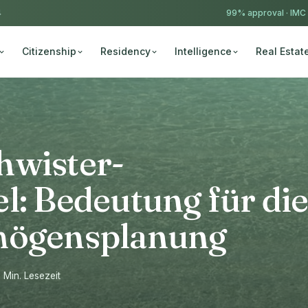
4
99% approval ·
IMC
Citizenship
Residency
Intelligence
Real Estat
hwister-
l: Bedeutung für di
rmögensplanung
3 Min. Lesezeit