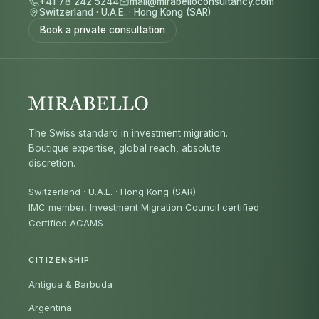
+41 78 242 5244
mail@mirabelloconsultancy.com
Switzerland
·
U.A.E.
·
Hong Kong (SAR)
Book a private consultation
The Swiss standard in investment migration.
Boutique expertise, global reach, absolute
discretion.
Switzerland · U.A.E. · Hong Kong (SAR)
IMC member, Investment Migration Council certified
·
Certified ACAMS
CITIZENSHIP
Antigua & Barbuda
Argentina