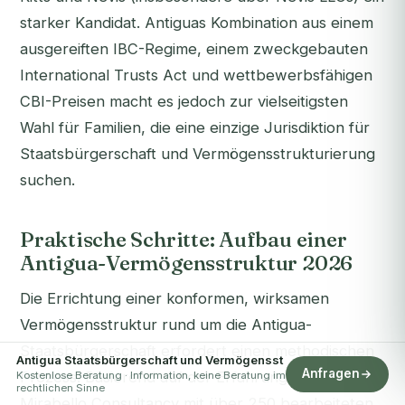
starker Kandidat. Antiguas Kombination aus einem
ausgereiften IBC-Regime, einem zweckgebauten
International Trusts Act und wettbewerbsfähigen
CBI-Preisen macht es jedoch zur vielseitigsten
Wahl für Familien, die eine einzige Jurisdiktion für
Staatsbürgerschaft und Vermögensstrukturierung
suchen.
Praktische Schritte: Aufbau einer
Antigua-Vermögensstruktur 2026
Die Errichtung einer konformen, wirksamen
Vermögensstruktur rund um die Antigua-
Staatsbürgerschaft erfordert einen methodischen
Antigua Staatsbürgerschaft und Vermögensst
Anfragen
Prozess. Basierend auf der Erfahrung von
Kostenlose Beratung · Information, keine Beratung im
rechtlichen Sinne
Mirabello Consultancy mit über 250 bearbeiteten