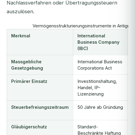
Nachlassverfahren oder Übertragungssteuern
auszulösen.
Vermögensstrukturierungsinstrumente in Antigua: V
Merkmal
International
I
Business Company
T
(IBC)
Massgebliche
International Business
I
Gesetzgebung
Corporations Act
T
Primärer Einsatz
Investitionshaltung,
V
Handel, IP-
N
Lizenzierung
Steuerbefreiungszeitraum
50 Jahre ab Gründung
U
Q
Gläubigerschutz
Standard-
2
Beschränkte Haftung
S