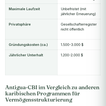
Maximale Laufzeit
Unbefristet (mit
B
jährlicher Erneuerung)
Privatsphäre
Gesellschafterregister
T
nicht öffentlich
n
r
Gründungskosten (ca.)
1.500-3.000 $
5
Jährlicher Unterhalt
1.200-2.000 $
2
(
G
v
Antigua-CBI im Vergleich zu anderen
karibischen Programmen für
Vermögensstrukturierung