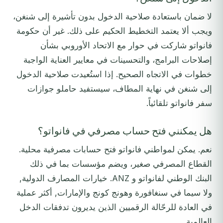
لا ضمان باستعادة صلاحية الدخول بدون تأشيرة إلى شنغن،
ويجب ألا يعتمد التخطيط الحكيم على ذلك. غير أن حكومة
فانواتو شاركت في حوار مع الاتحاد الأوروبي بشأن
إصلاحات البرامج، والتحسينات في معايير العناية الواجبة
خطوات في الاتجاه الصحيح. إذا استُعيدت صلاحية الدخول
إلى شنغن في نهاية المطاف، سيستفيد حاملو جوازات
سفر فانواتو تلقائياً.
هل يمكنني فتح حساب مصرفي في فانواتو؟
نعم. يمكن لمواطني فانواتو فتح حسابات مصرفية محلية.
القطاع المصرفي صغير، ويضم مؤسسات بما في ذلك
البنك الوطني لفانواتو و ANZ. خيارات المصارف الدولية,
ولا سيما في سنغافورة وهونج كونج والإمارات, أكثر عملية
في العادة للرحّالة الرقميين الذين يديرون تدفقات الدخل
العالمية.