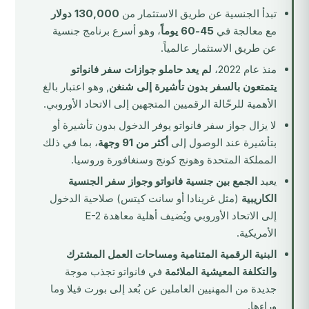
تبدأ الجنسية عن طريق الاستثمار من
130,000 دولار
مع معالجة في
45-60 يوماً
، وهو أسرع برنامج جنسية
عن طريق الاستثمار عالمياً.
منذ عام 2022،
لم يعد حاملو جوازات سفر فانواتو
يتمتعون بالسفر بدون تأشيرة إلى شنغن
, وهو اعتبار بالغ
الأهمية للرحّالة الرقميين المتجهين إلى الاتحاد الأوروبي.
لا يزال جواز سفر فانواتو يوفر الدخول بدون تأشيرة أو
بتأشيرة عند الوصول إلى
أكثر من 91 وجهة
، بما في ذلك
المملكة المتحدة وهونج كونج وسنغافورة وروسيا.
يعيد
الجمع بين جنسية فانواتو وجواز سفر الجنسية
الكاريبية
(مثل غرينادا أو سانت كيتس) صلاحية الدخول
إلى الاتحاد الأوروبي ويُضيف أهلية معاهدة E-2
الأمريكية.
البنية الرقمية المتنامية ومساحات العمل المشترك
والتكلفة المعيشية الملائمة
في فانواتو تجذب موجة
جديدة من المهنيين العاملين عن بُعد إلى بورت فيلا وما
وراءها.