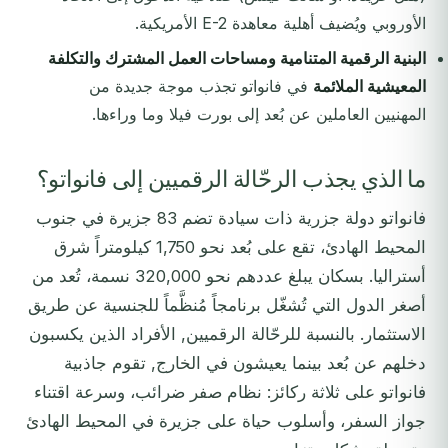
الأوروبي ويُضيف أهلية معاهدة E-2 الأمريكية.
البنية الرقمية المتنامية ومساحات العمل المشترك والتكلفة
المعيشية الملائمة
في فانواتو تجذب موجة جديدة من
المهنيين العاملين عن بُعد إلى بورت فيلا وما وراءها.
ما الذي يجذب الرحّالة الرقميين إلى فانواتو؟
فانواتو دولة جزرية ذات سيادة تضم 83 جزيرة في جنوب
المحيط الهادئ، تقع على بُعد نحو 1,750 كيلومتراً شرق
أستراليا. بسكان يبلغ عددهم نحو 320,000 نسمة، تُعد من
أصغر الدول التي تُشغّل برنامجاً مُنظَّماً للجنسية عن طريق
الاستثمار. بالنسبة للرحّالة الرقميين, الأفراد الذين يكسبون
دخلهم عن بُعد بينما يعيشون في الخارج, تقوم جاذبية
فانواتو على ثلاثة ركائز: نظام صفر ضرائب، وسرعة اقتناء
جواز السفر، وأسلوب حياة على جزيرة في المحيط الهادئ