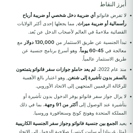
أبرز النقاط
لا تفرض فانواتو
أي ضريبة دخل شخصي أو ضريبة أرباح
رأسمالية أو ضريبة ميراث
, مما يجعلها إحدى أكثر الولايات
القضائية ملاءمةً في العالم لأصحاب الدخل عن بُعد.
تبدأ الجنسية عن طريق الاستثمار من
130,000 دولار
مع
معالجة في
45-60 يوماً
، وهو أسرع برنامج جنسية عن
طريق الاستثمار عالمياً.
منذ عام 2022،
لم يعد حاملو جوازات سفر فانواتو يتمتعون
بالسفر بدون تأشيرة إلى شنغن
, وهو اعتبار بالغ الأهمية
للرحّالة الرقميين المتجهين إلى الاتحاد الأوروبي.
لا يزال جواز سفر فانواتو يوفر الدخول بدون تأشيرة أو
بتأشيرة عند الوصول إلى
أكثر من 91 وجهة
، بما في ذلك
المملكة المتحدة وهونج كونج وسنغافورة وروسيا.
يعيد
الجمع بين جنسية فانواتو وجواز سفر الجنسية الكاريبية
(مثل غرينادا أو سانت كيتس) صلاحية الدخول إلى الاتحاد