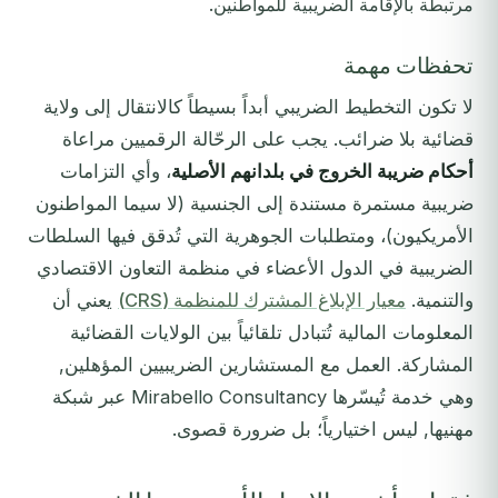
مرتبطة بالإقامة الضريبية للمواطنين.
تحفظات مهمة
لا تكون التخطيط الضريبي أبداً بسيطاً كالانتقال إلى ولاية
قضائية بلا ضرائب. يجب على الرحّالة الرقميين مراعاة
أحكام ضريبة الخروج في بلدانهم الأصلية
، وأي التزامات
ضريبية مستمرة مستندة إلى الجنسية (لا سيما المواطنون
الأمريكيون)، ومتطلبات الجوهرية التي تُدقق فيها السلطات
الضريبية في الدول الأعضاء في منظمة التعاون الاقتصادي
والتنمية.
معيار الإبلاغ المشترك للمنظمة (CRS)
يعني أن
المعلومات المالية تُتبادل تلقائياً بين الولايات القضائية
المشاركة. العمل مع المستشارين الضريبيين المؤهلين,
وهي خدمة تُيسّرها Mirabello Consultancy عبر شبكة
مهنيها, ليس اختيارياً؛ بل ضرورة قصوى.