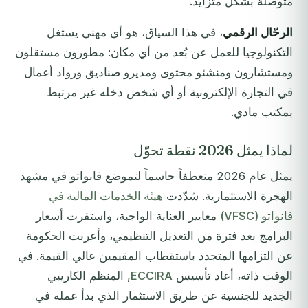
متوصلة بشكل متزايد.
الرحّال الرقمي
، في هذا السياق، هو أي مهني يستغل
التكنولوجيا للعمل عن بُعد من أي مكان: مطورون مستقلون
ومستشارون ومنشئو محتوى ومديرو صناديق ورواد أعمال
في التجارة الإلكترونية أو أي شخص دخله غير مرتبط
بمكتب مادي.
لماذا يمثل 2026 نقطة تحوّل
يمثل عام 2026 منعطفاً حاسماً لتموضع فانواتو في مشهد
الهجرة الاستثمارية. شدّدت
هيئة الخدمات المالية في
فانواتو (VFSC)
معايير العناية الواجبة، واستقرت أسعار
البرامج بعد فترة من التعديل التنظيمي، وأعربت الحكومة
عن التزامها المتجدد باستقطاب المقيمين عالي القيمة. في
الوقت ذاته، أعاد تأسيس
ECCIRA
, المنظم الكاريبي
الجديد للجنسية عن طريق الاستثمار الذي بدأ عمله في