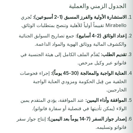
الجدول الزمني والعملية
الاستشارة الأولية والفرز المسبق (1-2 أسبوعين):
تُجري
Mirabello تقييماً أولياً للأهلية وتنصح بمتطلبات الوثائق.
إعداد الوثائق (2-4 أسابيع):
جمع تصاريح السوابق الجنائية
والكشوف المالية ووثائق الهوية والمواد الداعمة.
تقديم الطلب:
يُقدَّم الملف الكامل إلى هيئة الجنسية في
فانواتو عبر وكيل مرخص.
العناية الواجبة والمعالجة (30-45 يوماً):
إجراء فحوصات
الخلفية من قِبل الحكومة ومزودي العناية الواجبة
الخارجيين.
الموافقة وأداء اليمين:
عند الموافقة، يؤدي المتقدم يمين
الولاء (يمكن تأديتها في قنصلية أو سفارة فانواتو).
إصدار جواز السفر (7-14 يوماً بعد اليمين):
إنتاج جواز سفر
فانواتو وتسليمه.