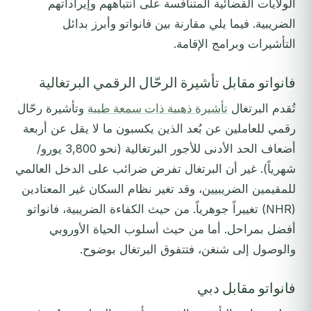
الولايات القضائية المتنافسة على انتباههم وإيراداتهم
الضريبية. فيما يلي مقارنة بين فانواتو وأبرز بدائل
التأشيرات وبرامج الإقامة.
فانواتو مقابل تأشيرة الرحّال الرقمي البرتغالية
تُقدم البرتغال
تأشيرة ذهبية ذات سمعة طيبة
وتأشيرة رحّال
رقمي للعاملين عن بُعد الذين يكسبون ما لا يقل عن أربعة
أضعاف الحد الأدنى للأجور البرتغالية (نحو 3,800 يورو/
شهرياً). غير أن البرتغال تفرض ضرائب على الدخل العالمي
للمقيمين الضريبيين، وقد تغير نظام السكان غير المعتادين
(NHR) تغييراً جوهرياً. من حيث الكفاءة الضريبية، فانواتو
أفضل بمراحل. أما من حيث أسلوب الحياة الأوروبي
والوصول إلى شنغن، فتتفوق البرتغال بوضوح.
فانواتو مقابل دبي