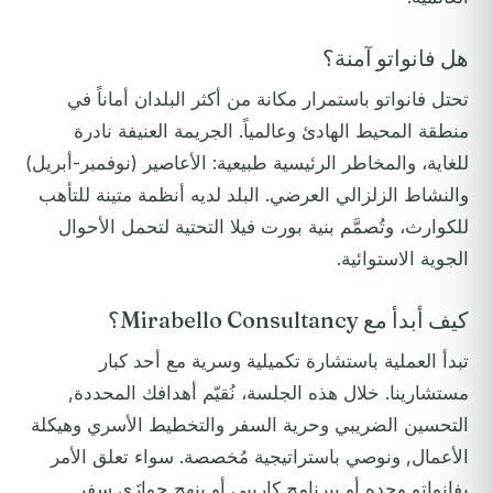
هل فانواتو آمنة؟
تحتل فانواتو باستمرار مكانة من أكثر البلدان أماناً في
منطقة المحيط الهادئ وعالمياً. الجريمة العنيفة نادرة
للغاية، والمخاطر الرئيسية طبيعية: الأعاصير (نوفمبر-أبريل)
والنشاط الزلزالي العرضي. البلد لديه أنظمة متينة للتأهب
للكوارث، وتُصمَّم بنية بورت فيلا التحتية لتحمل الأحوال
الجوية الاستوائية.
كيف أبدأ مع Mirabello Consultancy؟
تبدأ العملية باستشارة تكميلية وسرية مع أحد كبار
مستشارينا. خلال هذه الجلسة، نُقيّم أهدافك المحددة,
التحسين الضريبي وحرية السفر والتخطيط الأسري وهيكلة
الأعمال, ونوصي باستراتيجية مُخصصة. سواء تعلق الأمر
بفانواتو وحده أو ببرنامج كاريبي أو بنهج جوازَي سفر