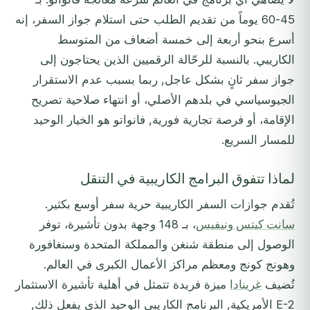
45-60 يوماً من تقديم الطلب حتى استلام جواز السفر، إنه
أسرع بنحو أربعة إلى خمسة أضعاف من المتوسط
الكاريبي. بالنسبة للرحّالة الرقميين الذين يحتاجون إلى
جواز سفر ثانٍ بشكل عاجل, ربما بسبب عدم الاستقرار
الجيوسياسي في بلدهم الأصلي، أو انتهاء صلاحية تصريح
الإقامة، أو فرصة تجارية فورية, فانواتو هو الخيار الوحيد
للمسار السريع.
لماذا تتفوق البرامج الكاريبية في التنقل
تُقدم جوازات السفر الكاريبية حرية سفر أوسع بكثير.
سانت كيتس ونيفيس
، بـ 148 وجهة بدون تأشيرة، توفر
الوصول إلى منطقة شنغن والمملكة المتحدة وسنغافورة
وهونج كونج ومعظم مراكز الأعمال الكبرى في العالم.
تُضيف
غرينادا
ميزة فريدة تتمثل في أهلية تأشيرة الاستثمار
E-2 الأمريكية, البرنامج الكاريبي الوحيد الذي يفعل ذلك,