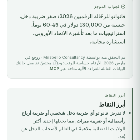
الجواب الموجز
فانواتو للرحّالة الرقميين 2026: صفر ضريبة دخل،
جنسية من 130,000 دولار في 45-60 يوماً.
استراتيجيات ما بعد تأشيرة الاتحاد الأوروبي.
استشارة مجانية.
تم التحقق منه بواسطة Mirabello Consultancy · روجِع في
مارس 2026. الأرقام حساسة للوقت؛ ويؤكّد مختصّ تفاصيل حالتك.
البيانات القابلة للقراءة الآلية متاحة عبر
MCP
.
أبرز النقاط
أبرز النقاط
لا تفرض فانواتو
أي ضريبة دخل شخصي أو ضريبة أرباح
رأسمالية أو ضريبة ميراث
, مما يجعلها إحدى أكثر
الولايات القضائية ملاءمةً في العالم لأصحاب الدخل عن
بُعد.