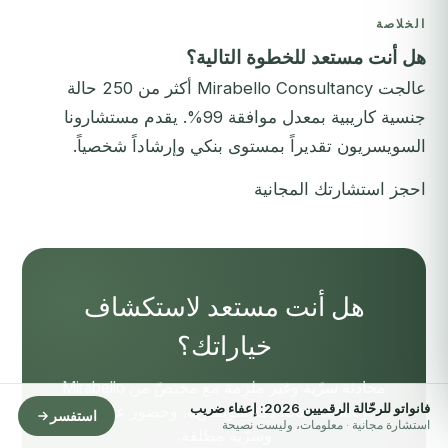
الخلاصة
هل أنت مستعد للخطوة التالية؟
عالجت Mirabello Consultancy أكثر من 250 حالة
جنسية كاريبية بمعدل موافقة 99%. يقدم مستشارونا
السويسريون تقديراً بمستوى بنكي وإرشاداً شخصياً.
احجز استشارتك المجانية
هل أنت مستعد لاستكشاف
خياراتك؟
محادثة سرّية وغير ملزِمة مع مختصّ من Mirabello
فانواتو للرحّالة الرقميين 2026: إعفاء ضريب
Consultancy. دقّة سويسرية، وحضور عالمي،
استفسر
استشارة مجانية · معلومات، وليست نصيحة
وسرّية مطلقة.