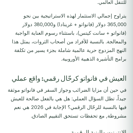
للتنقل العالمي.
يتراوح إجمالي الاستثمار لهذه الاستراتيجية بين نحو
365,000 دولار (فانواتو + غرينادا) و380,000 دولار
(فانواتو + سانت كيتس)، باستثناء رسوم العناية الواجبة
والمعالجة. بالنسبة للأفراد من أصحاب الثروات، يمثل هذا
النهج المزدوج حرية عالمية شاملة بجزء يسير من تكلفة
برامج التأشيرة الذهبية الأوروبية.
العيش في فانواتو كرحّال رقمي: واقع عملي
في حين أن مزايا الضرائب وجواز السفر في فانواتو موثقة
جيداً، تظل السؤال العملي: هل هي بالفعل صالحة للعيش
فيها بالنسبة للرحّال الرقمي؟ الإجابة في 2026 هي نعم
مشروطة, مع تحفظات تستحق التقييم الصادق.
الإنترنت والبنية الرقمية