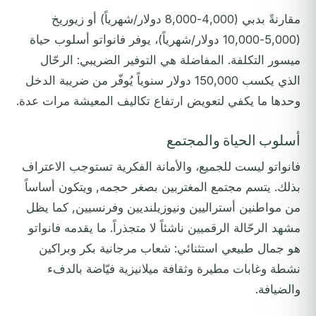
مقارنةً بدبي (4,000-8,000 دولار/شهرياً) أو زيوريخ
(5,000-10,000 دولار/شهرياً)، يوفر فانواتو أسلوب حياة
ميسور التكلفة. المفاضلة هي التوفير الضريبي: الرحّال
الذي يكسب 150,000 دولار سنوياً يُوفّر من ضريبة الدخل
وحدها ما يكفي لتعويض ارتفاع تكاليف المعيشة مرات عدة.
أسلوب الحياة والمجتمع
فانواتو ليست للجميع، والأمانة الفكرية تستوجب الاعتراف
بذلك. يتسم مجتمع المغتربين بصغر حجمه, ويتكون أساساً
من مواطنين أستراليين ونيوزيلنديين وفرنسيين, كما يظل
مشهد الرحّالة الرقميين ناشئاً لا متجذراً. ما يقدمه فانواتو
هو جمال طبيعي استثنائي: شعاب مرجانية بكر وبراكين
نشطة وغابات مطيرة وثقافة ميلانيزية فيّاضة بالدفء
والضيافة.