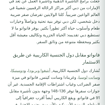
جعلت برامج التأشيرة الذهبية وتأشيرة العمل عن بُعد في
الإمارات من دبي أكثر مراكز الرحّالة الرقميين شعبيةً في
العالم الواعين ضريبياً. كلتا الولايتين تفرضان صفر ضريبة
دخل شخصي، لكن دبي توفر بنية تحتية وتواصلاً وخيارات
طعام وأسلوب حياة أكثر تطوراً بكثير. يوفر فانواتو ما لا
تستطيع دبي تقديمه: الحياة الجزرية وتكاليف معيشة أقل
بكثير ومحفظة متنوعة من وثائق السفر.
فانواتو مقابل دول الجنسية الكاريبية عن طريق
الاستثمار
تُشارك دول الجنسية الكاريبية,
أنتيغوا وبربودا
، و
دومينيكا
،
و
سانت لوسيا
، وغرينادا وسانت كيتس, فانواتو في ميزة
صفر الضرائب وغياب اشتراطات الإقامة الجسدية. غير أن
جوازات سفرها توفر 136-148 وجهة بدون تأشيرة مقابل
91 في فانواتو. ويقع الكاريبي أيضاً أقرب جغرافياً إلى
المناطق الزمنية الأمريكية والأوروبية. يعتمد الاختيار في