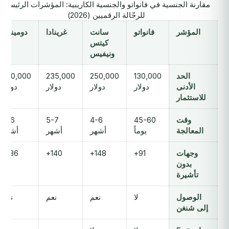
مقارنة الجنسية في فانواتو والجنسية الكاريبية: المؤشرات الرئيسية
للرحّالة الرقميين (2026)
المؤشر
فانواتو
سانت
غرينادا
دومينيكا
كيتس
ونيفيس
الحد
130,000
250,000
235,000
200,000
الأدنى
دولار
دولار
دولار
دولار
للاستثمار
وقت
45-60
4-6
5-7
4-6
المعالجة
يوماً
أشهر
أشهر
أشهر
وجهات
91+
148+
140+
136+
بدون
تأشيرة
الوصول
لا
نعم
نعم
نعم
إلى شنغن