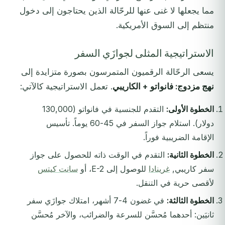
مما يجعلها لا غنى عنها للرحّالة الذين يحتاجون إلى دخول
منتظم إلى السوق الأمريكية.
الاستراتيجية المثلى لجوازَي السفر
يسعى الرحّالة الرقميون المتمرسون بصورة متزايدة إلى
نهج مزدوج: فانواتو + الكاريبي
. تعمل الاستراتيجية كالآتي:
الخطوة الأولى:
التقدم للجنسية في فانواتو (130,000
دولار). استلام جواز السفر في 45-60 يوماً. تأسيس
الإقامة الضريبية فوراً.
الخطوة الثانية:
التقدم في الوقت ذاته للحصول على جواز
سفر كاريبي,
غرينادا
للوصول إلى E-2، أو
سانت كيتس
لأقصى حرية في التنقل.
الخطوة الثالثة:
في غضون 4-7 أشهر، امتلاك جوازَي سفر
ثانيَين: أحدهما مُحسَّن للسرعة والضرائب، والآخر مُحسَّن