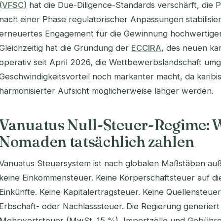
(VFSC)
hat die Due-Diligence-Standards verschärft, die
nach einer Phase regulatorischer Anpassungen stabilisier
erneuertes Engagement für die Gewinnung hochwertiger E
Gleichzeitig hat die Gründung der
ECCIRA
, des neuen kar
operativ seit April 2026, die Wettbewerbslandschaft umg
Geschwindigkeitsvorteil noch markanter macht, da karibi
harmonisierter Aufsicht möglicherweise länger werden.
Vanuatus Null-Steuer-Regime: W
Nomaden tatsächlich zahlen
Vanuatus Steuersystem ist nach globalen Maßstäben auße
keine Einkommensteuer. Keine Körperschaftsteuer auf die
Einkünfte. Keine Kapitalertragsteuer. Keine Quellensteue
Erbschaft- oder Nachlasssteuer. Die Regierung generier
Mehrwertsteuer (MwSt. 15 %), Importzölle und Gebühre