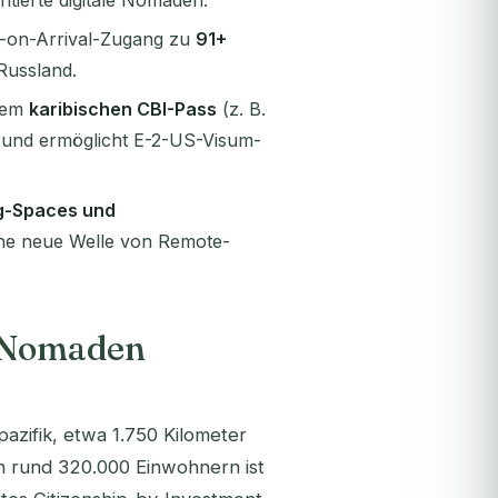
ntierte digitale Nomaden.
sa-on-Arrival-Zugang zu
91+
Russland.
inem
karibischen CBI-Pass
(z. B.
r und ermöglicht E-2-US-Visum-
ng-Spaces und
ne neue Welle von Remote-
e Nomaden
pazifik, etwa 1.750 Kilometer
on rund 320.000 Einwohnern ist