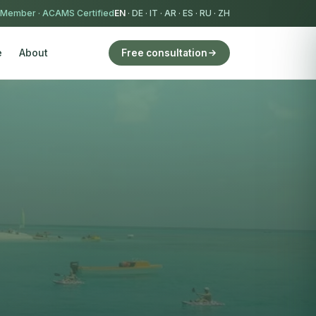
 Member
·
ACAMS Certified
EN
·
DE
·
IT
·
AR
·
ES
·
RU
·
ZH
e
About
Free consultation