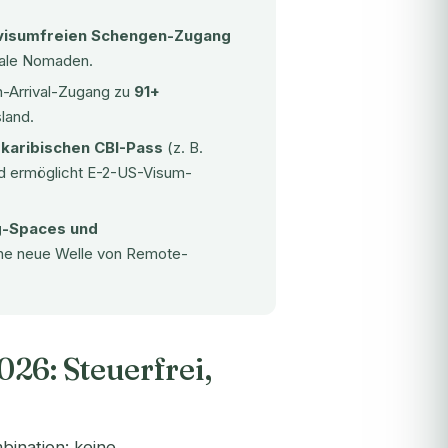
visumfreien Schengen-Zugang
itale Nomaden.
n-Arrival-Zugang zu
91+
land.
m
karibischen CBI-Pass
(z. B.
nd ermöglicht E-2-US-Visum-
ng-Spaces und
ne neue Welle von Remote-
26: Steuerfrei,
bination: keine