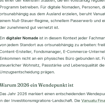
es einer der kleinsten Staaten, die ein vollständig reguli
Programm betreiben. Für digitale Nomaden, Personen, d
ortsunabhängig aus dem Ausland erzielen, beruht Vanuatus
einem Null-Steuer-Regime, schnellem Passerwerb und ein
der zunehmend gut vernetzt ist.
Ein
digitaler Nomade
ist in diesem Kontext jeder Fachma
von jedem Standort aus ortsunabhängig zu arbeiten: freib
Content-Ersteller, Fondsmanager, E-Commerce-Unterne
Einkommen nicht an ein physisches Büro gebunden ist. F
steuerlicher Wohnsitz, Passstärke und Lebensqualität die 
Umzugsentscheidung prägen.
Warum 2026 ein Wendepunkt ist
Das Jahr 2026 markiert einen entscheidenden Wendepunk
in der Investitionsmigrations-Landschaft. Die
Vanuatu Fin