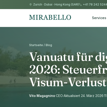
Zurich
·
Dubai
·
Hong Kong (SAR)
+41 78 242 524
Services
Startseite / Blog
Vanuatu für d
2026: Steuerfr
Visum-Verlust
Vito Magagnino
·
CEO
·
Aktualisiert 24. März 2026
·
1