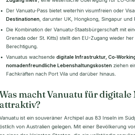
Zugang mehr
, eine wesentliche Überlegung für EU-orie
Der Vanuatu-Pass bietet weiterhin visumfreien oder Vi
Destinationen
, darunter UK, Hongkong, Singapur und 
Die Kombination der Vanuatu-Staatsbürgerschaft mit e
Grenada oder St. Kitts) stellt den EU-Zugang wieder he
Berechtigung.
Vanuatus wachsende
digitale Infrastruktur, Co-Worki
nomadenfreundliche Lebenshaltungskosten
ziehen ei
Fachkräften nach Port Vila und darüber hinaus.
Was macht Vanuatu für digital
attraktiv?
Vanuatu ist ein souveräner Archipel aus 83 Inseln im Süd
östlich von Australien gelegen. Mit einer Bevölkerung v