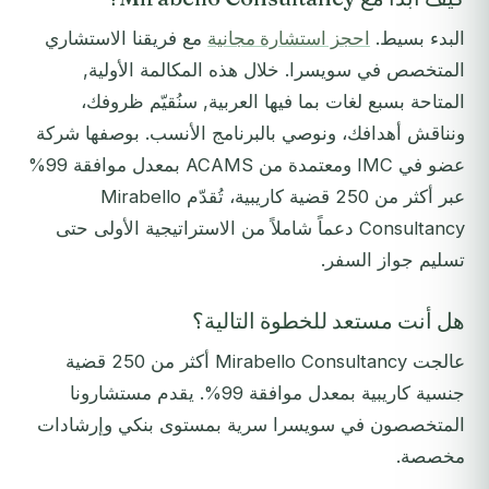
البدء بسيط.
احجز استشارة مجانية
مع فريقنا الاستشاري
المتخصص في سويسرا. خلال هذه المكالمة الأولية,
المتاحة بسبع لغات بما فيها العربية, سنُقيّم ظروفك،
ونناقش أهدافك، ونوصي بالبرنامج الأنسب. بوصفها شركة
عضو في IMC ومعتمدة من ACAMS بمعدل موافقة 99%
عبر أكثر من 250 قضية كاريبية، تُقدّم Mirabello
Consultancy دعماً شاملاً من الاستراتيجية الأولى حتى
تسليم جواز السفر.
هل أنت مستعد للخطوة التالية؟
عالجت Mirabello Consultancy أكثر من 250 قضية
جنسية كاريبية بمعدل موافقة 99%. يقدم مستشارونا
المتخصصون في سويسرا سرية بمستوى بنكي وإرشادات
مخصصة.