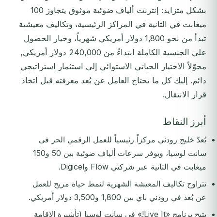
بشكل متزايد: إنترنت ألياف ضوئية موثوق يتجاوز 100
ميغابت في الثانية في المراكز الرئيسية، وتكاليف معيشية
تبدأ من نحو 1,800 دولار أمريكي شهرياً، وخيار الحصول
على الجنسية الكاملة ابتداءً من 240,000 دولار أمريكي,
محوّلاً الاختيار الحياتي الاستوائي إلى استثمار استراتيجي
دائم. إليك كل ما يحتاج العامل عن بُعد معرفته قبل اتخاذ
قرار الانتقال.
أبرز النقاط
يُعدّ خليج رودني مركزاً رئيسياً للعمل الرقمي الحر في
سانت لوسيا، ويوفر سرعات ألياف ضوئية بين 50 و150
ميغابت في الثانية عبر شركتي Flow وDigicel.
تتراوح تكاليف المعيشة الشهرية لنمط حياة مريح للعمل
عن بُعد في رودني باي بين 1,800 و3,500 دولار أمريكي.
يتيح برنامج «Live It!» في سانت لوسيا (تأشيرة الإقامة