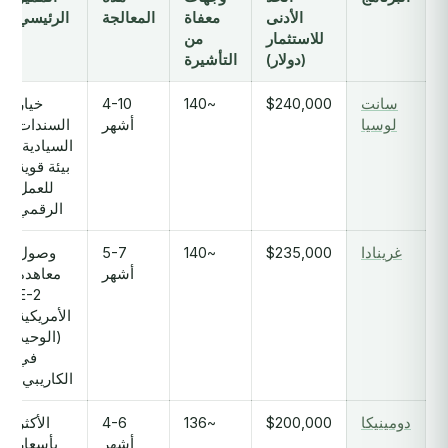
الأدنى
معفاة
المعالجة
الرئيسي
للاستثمار
من
(دولار)
التأشيرة
سانت
$240,000
~140
4-10
خيار
لوسيا
أشهر
السندات
السيادية؛
بيئة قوية
للعمل
الرقمي
غرينادا
$235,000
~140
5-7
وصول
أشهر
معاهدة
E-2
الأمريكية
(الوحيد
في
الكاريبي)
دومينيكا
$200,000
~136
4-6
الأكثر
أشهر
بأسعار