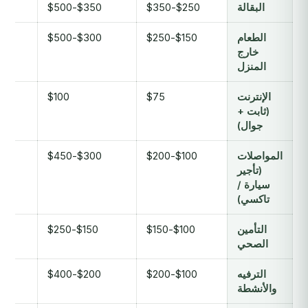
البقالة
$250-$350
$350-$500
0
الطعام
$150-$250
$300-$500
0
خارج
المنزل
الإنترنت
$75
$100
(ثابت +
جوال)
المواصلات
$100-$200
$300-$450
0
(تأجير
سيارة /
تاكسي)
التأمين
$100-$150
$150-$250
0
الصحي
الترفيه
$100-$200
$200-$400
0
والأنشطة