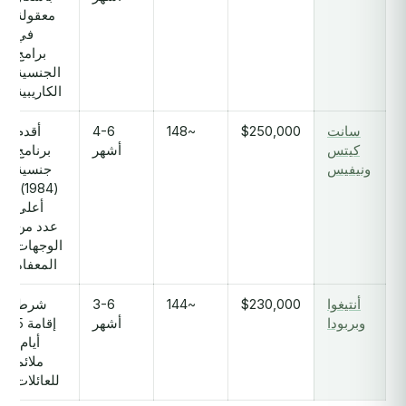
معقولة
في
برامج
الجنسية
الكاريبية
سانت
$250,000
~148
4-6
أقدم
كيتس
أشهر
برنامج
ونيفيس
جنسية
(1984)؛
أعلى
عدد من
الوجهات
المعفاة
أنتيغوا
$230,000
~144
3-6
شرط
وبربودا
أشهر
إقامة 5
أيام؛
ملائم
للعائلات