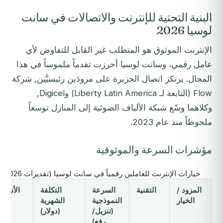
البنية التحتية للإنترنت والاتصالات في سانت
لوسيا 2026
الإنترنت الموثوق هو المتطلب غير القابل للتفاوض لأي
عامل رقمي، وسانت لوسيا أحرزت تقدماً ملموساً في هذا
المجال. يرتكز اتصال الجزيرة على مزودَين رئيسيَّين, شركة
Flow (التابعة لـ Liberty Latin America) وDigicel,
وكلاهما وسّع شبكة الألياف الضوئية إلى المنازل توسعاً
ملحوظاً منذ عام 2023.
مؤشرات السرعة والموثوقية
خيارات الإنترنت للعاملين رقمياً في سانت لوسيا (تقديرات 2026)
المزود /
التقنية
السرعة
التكلفة
الأنسب
الخيار
النموذجية
الشهرية
ل
(تنزيل/
(دولار)
رفع)