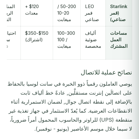
Starlink
LEO
50-200 /
$120 +
المناطق
(قمر
قمر
10-20
معدات
الريفية،
صناعي)
صناعي
ميغابت
التكرار
مساحات
ألياف
100-300
$150-$350
احتياجات
العمل
ضوئية
/ 100
(اشتراك)
سرعة
المشترك
مخصصة
ميغابت
عالية
ثابتة
نصائح عملية للاتصال
يوصي العاملون رقمياً ذوو الخبرة في سانت لوسيا بالحفاظ
على اتصالَين إنترنت مستقلَّين, عادةً خط ألياف ثابت
بالإضافة إلى نقطة اتصال جوال, لضمان الاستمرارية أثناء
الانقطاعات العرضية. كما يُعدّ الاستثمار في جهاز تغذية غير
منقطعة (UPS) للراوتر والحاسوب المحمول أمراً ضرورياً،
لا سيما خلال موسم الأعاصير (يونيو - نوفمبر).