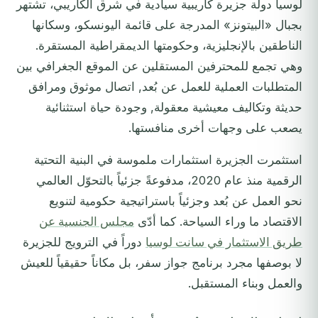
لوسيا دولة جزيرة كاريبية سيادية في شرق الكاريبي، تشتهر
بجبال «البيتونز» المدرجة على قائمة اليونسكو، وسكانها
الناطقين بالإنجليزية، وحكومتها الديمقراطية المستقرة.
وهي تجمع للمحترفين المستقلين عن الموقع الجغرافي بين
المتطلبات العملية للعمل عن بُعد, اتصال موثوق ومرافق
حديثة وتكاليف معيشية معقولة, وجودة حياة استثنائية
يصعب على وجهات أخرى منافستها.
استثمرت الجزيرة استثمارات ملموسة في البنية التحتية
الرقمية منذ عام 2020، مدفوعةً جزئياً بالتحوّل العالمي
نحو العمل عن بُعد وجزئياً باستراتيجية حكومية لتنويع
الاقتصاد ما وراء السياحة. كما أدّى
مجلس الجنسية عن
طريق الاستثمار في سانت لوسيا
دوراً في الترويج للجزيرة
لا بوصفها مجرد برنامج جواز سفر، بل مكاناً حقيقياً للعيش
والعمل وبناء المستقبل.