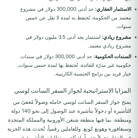
الاستثمار العقاري:
حد أدنى 300,000 دولار في مشروع
معتمد من الحكومة، يُحتفظ به لمدة لا تقل عن خمس
سنوات.
مشروع ريادي:
استثمار بحد أدنى 3.5 مليون دولار في
مشروع ريادي معتمد.
السندات الحكومية:
حد أدنى 300,000 دولار في سندات
حكومية غير مدرّة للفائدة، تُحتفظ بها لمدة خمس سنوات,
خيار فريد بين برامج الجنسية الكاريبية.
المزايا الاستراتيجية لجواز السفر السانت لوسي
يمنح جواز السفر السانت لوسي حامله وصولاً مُعفىً من
التأشيرة أو دخولاً بتأشيرة عند الوصول إلى نحو 140 دولة
ومنطقة، بما فيها منطقة شنغن الأوروبية والمملكة المتحدة
وسنغافورة وهونغ كونغ. وللعاملين رقمياً، تُحدث هذه الحرية
في التنقل تحولاً جذرياً, إذ تُلغي متطلبات التأشيرة عبر