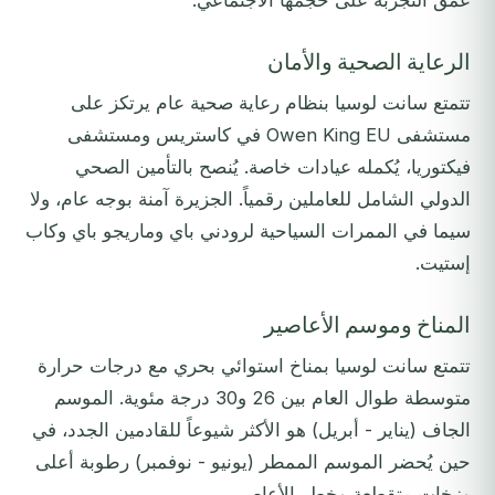
عمق التجربة على حجمها الاجتماعي.
الرعاية الصحية والأمان
تتمتع سانت لوسيا بنظام رعاية صحية عام يرتكز على
مستشفى Owen King EU في كاستريس ومستشفى
فيكتوريا، يُكمله عيادات خاصة. يُنصح بالتأمين الصحي
الدولي الشامل للعاملين رقمياً. الجزيرة آمنة بوجه عام، ولا
سيما في الممرات السياحية لرودني باي وماريجو باي وكاب
إستيت.
المناخ وموسم الأعاصير
تتمتع سانت لوسيا بمناخ استوائي بحري مع درجات حرارة
متوسطة طوال العام بين 26 و30 درجة مئوية. الموسم
الجاف (يناير - أبريل) هو الأكثر شيوعاً للقادمين الجدد، في
حين يُحضر الموسم الممطر (يونيو - نوفمبر) رطوبة أعلى
وزخات متقطعة وخطر الأعاصير.