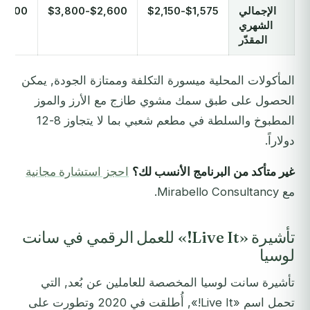
الإجمالي
$1,575-$2,150
$2,600-$3,800
300-$6,300
الشهري
المقدّر
المأكولات المحلية ميسورة التكلفة وممتازة الجودة, يمكن
الحصول على طبق سمك مشوي طازج مع الأرز والموز
المطبوخ والسلطة في مطعم شعبي بما لا يتجاوز 8-12
دولاراً.
غير متأكد من البرنامج الأنسب لك؟
احجز استشارة مجانية
مع Mirabello Consultancy.
تأشيرة «Live It!» للعمل الرقمي في سانت
لوسيا
تأشيرة سانت لوسيا المخصصة للعاملين عن بُعد, التي
تحمل اسم «Live It!», أُطلقت في 2020 وتطورت على