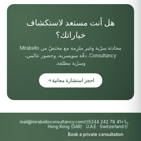
هل أنت مستعد لاستكشاف
خياراتك؟
محادثة سرّية وغير ملزِمة مع مختصّ من Mirabello
Consultancy. دقّة سويسرية، وحضور عالمي،
وسرّية مطلقة.
احجز استشارة مجانية
mail@mirabelloconsultancy.com
+41 78 242 5244
Hong Kong (SAR)
·
U.A.E.
·
Switzerland
Book a private consultation