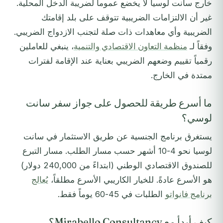
خارج سانت لوسيا لا يخضع عموماً لضريبة الدخل المحلية.
غير أن الالتزامات الضريبية تتوقف على بلد إقامتك
الضريبية وأي معاهدات ذات صلة لتجنب الازدواج الضريبي.
وفقاً لـ
منظمة التعاون الاقتصادي والتنمية
، ينبغي للعاملين
رقمياً تقييم وضعهم الضريبي بعناية عند الإقامة لفترات
ممتدة في الخارج.
ما أسرع طريقة للحصول على جواز سفر سانت
لوسي؟
يستغرق برنامج الجنسية عن طريق الاستثمار في سانت
لوسيا نحو 4-10 أشهر حسب مسار الطلب. مسار التبرع
للصندوق الاقتصادي الوطني (ابتداءً من 240,000 دولار)
هو الأسرع عادةً. للخيار الكاريبي الأسرع مطلقاً،
يُعالج
برنامج فانواتو
الطلبات في 45-60 يوماً فقط.
كيف أبدأ مع Mirabello Consultancy؟