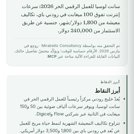
سانت لوسيا للعمل الرقمي الحر 2026: سرعات
إنترنت تفوق 100 ميغابت في رودني باي، تكاليف
معيشة من 1,800 دولار/شهر، جنسية عن طريق
الاستثمار من 240,000 دولار.
تم التحقق منه بواسطة Mirabello Consultancy · روجِع في
مارس 2026. الأرقام حساسة للوقت؛ ويؤكّد مختصّ تفاصيل حالتك.
البيانات القابلة للقراءة الآلية متاحة عبر
MCP
.
أبرز النقاط
أبرز النقاط
يُعدّ خليج رودني مركزاً رئيسياً للعمل الرقمي الحر في
سانت لوسيا، ويوفر سرعات ألياف ضوئية بين 50 و150
ميغابت في الثانية عبر شركتي Flow وDigicel.
تتراوح تكاليف المعيشة الشهرية لنمط حياة مريح للعمل
عن بُعد في رودني باي بين 1,800 و3,500 دولار أمريكي.