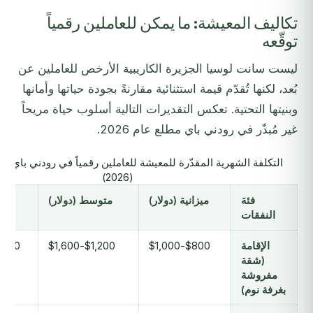
تكاليف المعيشة: ما يمكن للعاملين رقمياً
توقّعه
ليست سانت لوسيا الجزيرة الكاريبية الأرخص للعاملين عن
بُعد، لكنها تُقدّم قيمة استثنائية مقارنةً بجودة حياتها وأمانها
وبنيتها التحتية. تعكس التقديرات التالية أسلوب حياة مريحاً
غير مُبذّر في رودني باي مطلع عام 2026.
التكلفة الشهرية المقدّرة للمعيشة للعاملين رقمياً في رودني باي، 
(2026)
فئة
ميزانية (دولار)
متوسط (دولار)
النفقات
الإقامة
$800-$1,000
$1,200-$1,600
0-$3,000
(شقة
مفروشة
بغرفة نوم)