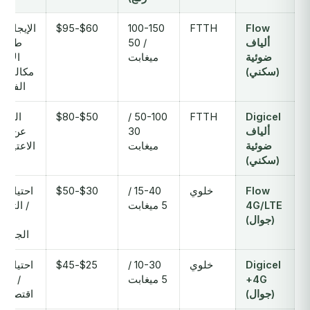
Flow
FTTH
100-150
$60-$95
الإيجارات
ألياف
/ 50
طويلة
ضوئية
ميغابت
الأمد،
(سكني)
مكالمات
الفيديو
Digicel
FTTH
50-100 /
$50-$80
العمل
ألياف
30
عن بُعد
ضوئية
ميغابت
الاعتيادي
(سكني)
Flow
خلوي
15-40 /
$30-$50
احتياطي
4G/LTE
5 ميغابت
/ التنقل
(جوال)
في
الجزيرة
Digicel
خلوي
10-30 /
$25-$45
احتياطي
4G+
5 ميغابت
/ خيار
(جوال)
اقتصادي