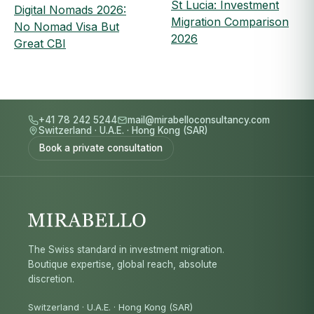
St Lucia: Investment
Digital Nomads 2026:
Migration Comparison
No Nomad Visa But
2026
Great CBI
+41 78 242 5244
mail@mirabelloconsultancy.com
Switzerland
·
U.A.E.
·
Hong Kong (SAR)
Book a private consultation
The Swiss standard in investment migration.
Boutique expertise, global reach, absolute
discretion.
Switzerland · U.A.E. · Hong Kong (SAR)