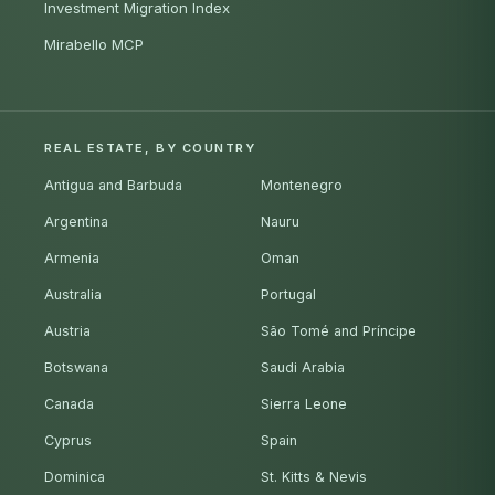
Investment Migration Index
Mirabello MCP
REAL ESTATE, BY COUNTRY
Antigua and Barbuda
Montenegro
Argentina
Nauru
Armenia
Oman
Australia
Portugal
Austria
São Tomé and Príncipe
Botswana
Saudi Arabia
Canada
Sierra Leone
Cyprus
Spain
Dominica
St. Kitts & Nevis