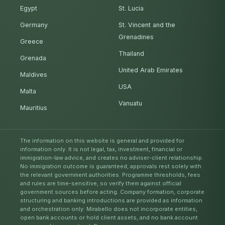
Egypt
St. Lucia
Germany
St. Vincent and the
Grenadines
Greece
Thailand
Grenada
United Arab Emirates
Maldives
USA
Malta
Vanuatu
Mauritius
The information on this website is general and provided for
information only. It is not legal, tax, investment, financial or
immigration-law advice, and creates no adviser-client relationship.
No immigration outcome is guaranteed; approvals rest solely with
the relevant government authorities. Programme thresholds, fees
and rules are time-sensitive, so verify them against official
government sources before acting. Company formation, corporate
structuring and banking introductions are provided as information
and orchestration only: Mirabello does not incorporate entities,
open bank accounts or hold client assets, and no bank account